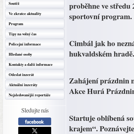
proběhne ve středu 
Soutěž
sportovní program.
Ve zkratce aktuality
Program
Tipy na volný čas
Cimbál jak ho nezná
Policejní informace
hukvaldském hradě
Hledané osoby
Kontakty a další informace
Odeslat inzerát
Zahájení prázdnin n
Aktuální inzeráty
Akce Hurá Prázdnin
Nejsledovanější reportáže
Sledujte nás
Startuje oblíbená s
krajem“. Poznávejte,