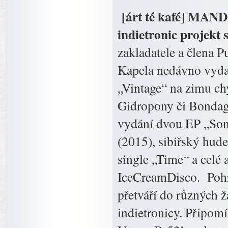
[árt té kafé] MAND
indietronic projekt
zakladatele a člena 
Kapela nedávno vydal
„Vintage“ na zimu chy
Gidropony či Bondage
vydání dvou EP „Song
(2015), sibiřský hu
single „Time“ a celé 
IceCreamDisco. Pohr
přetváří do různých ž
indietronicy. Připom