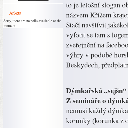
to je letošní slogan 
Anketa
názvem Křížem krajem
Sorry, there are no polls available at the
Stačí navštívit jakék
moment.
vyfotit se tam s loge
zveřejnění na faceboo
výhry v podobě horsk
Beskydech, předplatné
Dýmkařská „sejšn“ –
Z semináře o dýmkác
nemusí každý dýmkař 
korunky (korunka z o