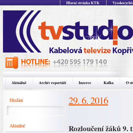
Hlavní stránka KTK
Vysokorychlo
Aktuálně
Archív reportáží
Inzerce
Kafka
O st
29. 6. 2016
Hledání
Aktuálně
Rozloučení žáků 9. 