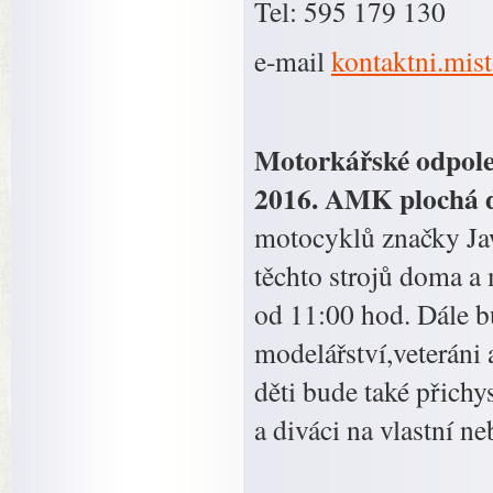
Tel: 595 179 130
e-mail
kontaktni.mis
Motorkářské odpoled
2016. AMK plochá d
motocyklů značky Jaw
těchto strojů doma a
od 11:00 hod. Dále b
modelářství,veteráni 
děti bude také přich
a diváci na vlastní ne