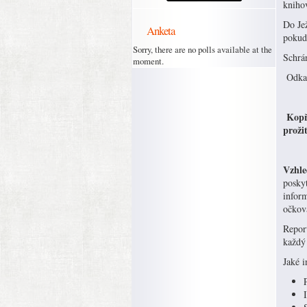
kniho
Do Je
Anketa
pokud
Sorry, there are no polls available at the
Schrá
moment.
Odkaz
Kopř
proži
Vzhle
posky
inform
očkov
Repor
každý
Jaké 