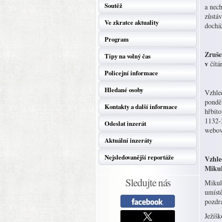
Soutěž
a nech
zůstá
Ve zkratce aktuality
dochá
Program
Zruše
Tipy na volný čas
v
čítá
Policejní informace
Hledané osoby
Vzhle
ponděl
Kontakty a další informace
hřbit
1132-
Odeslat inzerát
webov
Aktuální inzeráty
Nejsledovanější reportáže
Vzhle
Mikul
Sledujte nás
Mikul
umístě
pozdr
Ježíšk