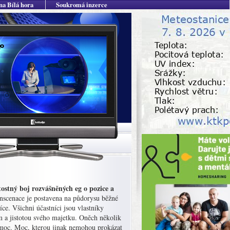
na Bílá hora
Soukromá inzerce
stný boj rozvášněných eg o pozice a
Inscenace je postavena na půdorysu běžné
ce. Všichni účastníci jsou vlastníky
m a jistotou svého majetku. Oněch několik
– moc. Moc, kterou jinak nemohou prokázat