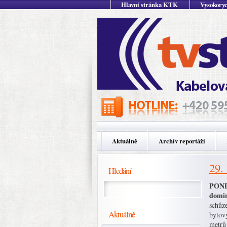
Hlavní stránka KTK
Vysokoryc
Aktuálně
Archív reportáží
29.
Hledání
PONDĚ
domin
schůze
Aktuálně
bytov
metrů