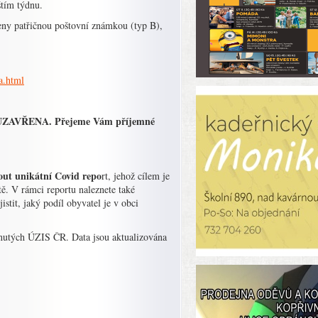
tím týdnu.
eny patřičnou poštovní známkou (typ B),
a.html
na UZAVŘENA. Přejeme Vám příjemné
out unikátní Covid repo
rt, jehož cílem je
ě. V rámci reportu naleznete také
stit, jaký podíl obyvatel je v obci
tnutých ÚZIS ČR. Data jsou aktualizována