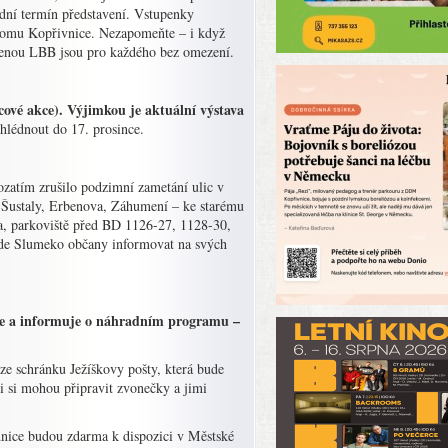
adní termín představení. Vstupenky
o domu Kopřivnice. Nezapomeňte – i když
ženou LBB jsou pro každého bez omezení.
cové akce). Výjimkou je aktuální výstava
hlédnout do 17. prosince.
zatím zrušilo podzimní zametání ulic v
I. Šustaly, Erbenova, Záhumení – ke starému
, parkoviště před BD 1126-27, 1128-30,
bude Slumeko občany informovat na svých
e a informuje o náhradním programu –
e schránku Ježíškovy pošty, která bude
i si mohou připravit zvonečky a jimi
ednice budou zdarma k dispozici v Městské