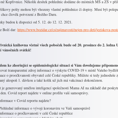
vně Kopřivnice. Několik desítek pohlednic dodáme do místních MŠ a ZŠ v příš
žíškovy pošty mohou být vhozeny vlastní pohlednice či dopisy. Musí být polep
 chce člověk potvrzení z Božího Daru.
nky budou k dispozici od 5. 12. do 12. 12. 2021.
 Boží dar:
https://www.bozidar.cz/cs/zajimavosti/nejen-pro-deti/jeziskova-post
ivnická knihovna včetně všech poboček bude od 20. prosince do 2. led
tí vánočních svátků!
dem ke zhoršující se epidemiologické situaci si Vám dovolujeme připomen
tovat transparentní zdroj informací o výskytu COVID-19 v místě Vašeho bydlišt
ace o proočkvanosti obyvatel celé České republiky. Můžete si tedy jednoduše zji
aný alespoň 1. dávkou a také kolik už jich má vakcinaci dokončenou.
t je generovaný umělou inteligencí společnosti Mama AI na základě dat posky
 den. Covid report najdete v online profilu vaší samosprávy.
informace v Covid reportu najdete?
Přehledné informace o vývoji koronaviru ve Vaší samosprávě
Informace o pročkovanosti v celé České republice