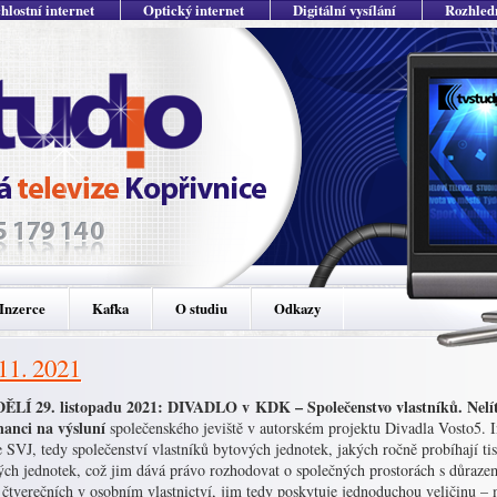
hlostní internet
Optický internet
Digitální vysílání
Rozhled
Inzerce
Kafka
O studiu
Odkazy
 11. 2021
LÍ 29. listopadu 2021: DIVADLO v KDK – Společenstvo vlastníků. Nelíto
anci na výsluní
společenského jeviště v autorském projektu Divadla Vosto5. 
 SVJ, tedy společenství vlastníků bytových jednotek, jakých ročně probíhají tisí
ých jednotek, což jim dává právo rozhodovat o společných prostorách s důraze
 čtverečních v osobním vlastnictví, jim tedy poskytuje jednoduchou veličinu 