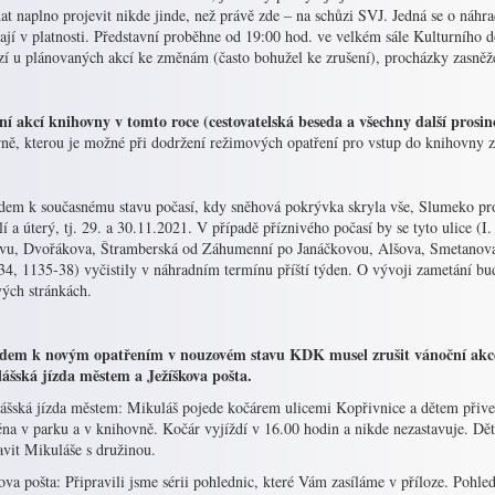
at naplno projevit nikde jinde, než právě zde – na schůzi SVJ. Jedná se o náhr
vají v platnosti. Představní proběhne od 19:00 hod. ve velkém sále Kulturníh
zí u plánovaných akcí ke změnám (často bohužel ke zrušení), procházky zasně
ní akcí knihovny v tomto roce (cestovatelská beseda a všechny další prosin
rně, kterou je možné při dodržení režimových opatření pro vstup do knihovny z
dem k současnému stavu počasí, kdy sněhová pokrývka skryla vše, Slumeko pro
í a úterý, tj. 29. a 30.11.2021. V případě příznivého počasí by se tyto ulice (
ovu, Dvořákova, Štramberská od Záhumenní po Janáčkovou, Alšova, Smetanova
34, 1135-38) vyčistily v náhradním termínu příští týden. O vývoji zametání 
ých stránkách.
dem k novým opatřením v nouzovém stavu KDK musel zrušit vánoční akc
ášská jízda městem a Ježíškova pošta.
ášská jízda městem: Mikuláš pojede kočárem ulicemi Kopřivnice a dětem přivez
na v parku a v knihovně. Kočár vyjíždí v 16.00 hodin a nikde nezastavuje. Dět
avit Mikuláše s družinou.
ova pošta: Připravili jsme sérii pohlednic, které Vám zasíláme v příloze. Pohl