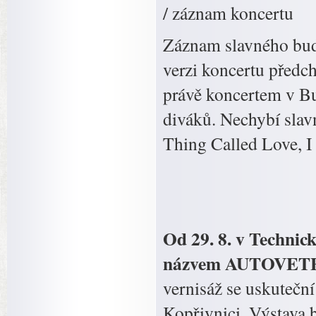
/ záznam koncertu
Záznam slavného bud
verzi koncertu předc
právě koncertem v Bud
diváků. Nechybí slav
Thing Called Love, 
Od 29. 8. v Technic
názvem AUTOVET
vernisáž se uskutečn
Kopřivnici. Výstava 