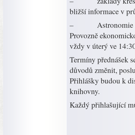
– základy kresby t
bližší informace v p
– Astronomie – Virt
Provozně ekonomickou
vždy v úterý ve 14:
Termíny přednášek s
důvodů změnit, poslu
Přihlášky budou k dis
knihovny.
Každý přihlašující m