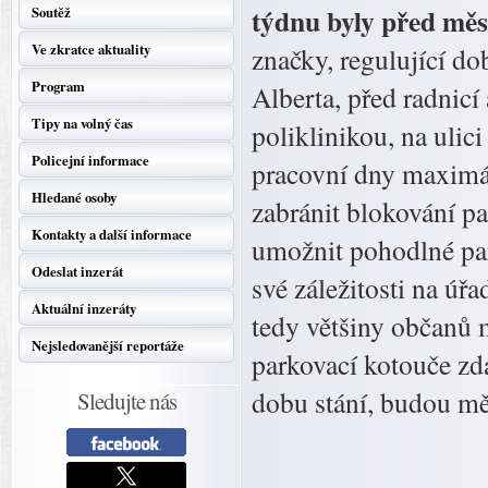
týdnu byly před mě
Soutěž
Ve zkratce aktuality
značky, regulující do
Program
Alberta, před radnicí
Tipy na volný čas
poliklinikou, na ulic
Policejní informace
pracovní dny maximál
Hledané osoby
zabránit blokování p
Kontakty a další informace
umožnit pohodlné park
Odeslat inzerát
své záležitosti na úřa
Aktuální inzeráty
tedy většiny občanů 
Nejsledovanější reportáže
parkovací kotouče zd
dobu stání, budou měs
Sledujte nás