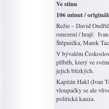
Ve stínu
106 minut / originál
Režie – David Ondříč
omezení / hrají: Ivan
Štěpnička, Marek Tac
V bývalém Českoslove
příběh, který ve své
jejich blízkých.
Kapitán Hakl (Ivan Tr
vloupačky se ale vlive
politická kauza.