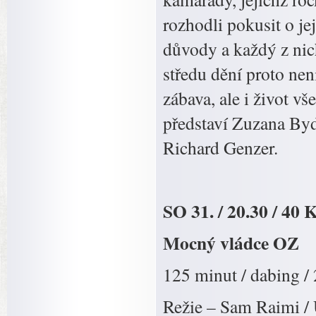
rozhodli pokusit o j
důvody a každý z nich
středu dění proto nen
zábava, ale i život vš
představí Zuzana By
Richard Genzer.
SO 31. / 20.30 / 40 
Mocný vládce OZ
125 minut / dabing /
Režie – Sam Raimi / 