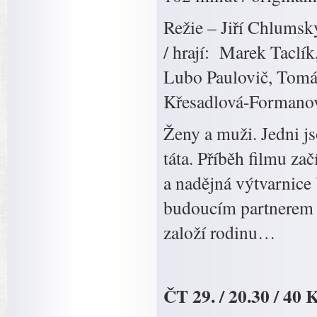
Režie – Jiří Chlumsk
/ hrají: Marek Taclí
Lubo Paulovič, Tomá
Křesadlová-Formano
Ženy a muži. Jedni 
táta. Příběh filmu za
a nadějná výtvarnice
budoucím partnerem 
založí rodinu…
ČT 29. / 20.30 / 40 