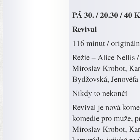
PÁ 30. / 20.30 / 40 
Revival
116 minut / origináln
Režie – Alice Nellis 
Miroslav Krobot, Ka
Bydžovská, Jenovéfa
Nikdy to nekončí
Revival je nová kome
komedie pro muže, pr
Miroslav Krobot, Kar
kamarády, jejichž roc