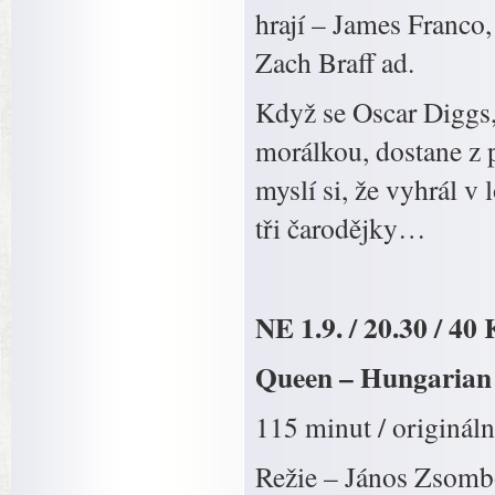
hrají – James Franco
Zach Braff a
Když se Oscar Diggs
morálkou, dostane z 
myslí si, že vyhrál v 
tři čarodějky…
NE 1.9. / 20.30 / 40
Queen – Hungarian 
115 minut / origináln
Režie – János Zsombo