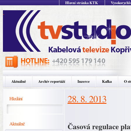
Hlavní stránka KTK
Vysokorychlo
Aktuálně
Archív reportáží
Inzerce
Kafka
O st
28. 8. 2013
Hledání
Aktuálně
Časová regulace pla