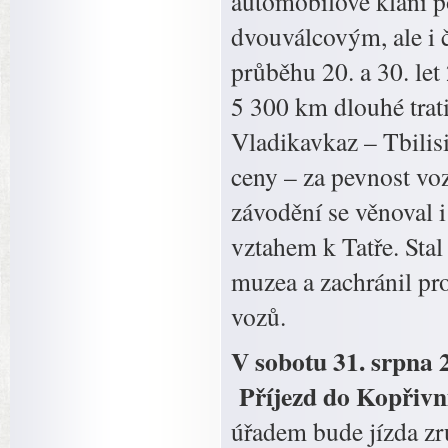
automobilové klání po
dvouválcovým, ale i
průběhu 20. a 30. let 
5 300 km dlouhé tra
Vladikavkaz – Tbilisi
ceny – za pevnost vo
závodění se věnoval i
vztahem k Tatře. Sta
muzea a zachránil pr
vozů.
V sobotu 31. srpna 
Příjezd do Kopřivni
úřadem bude jízda zr