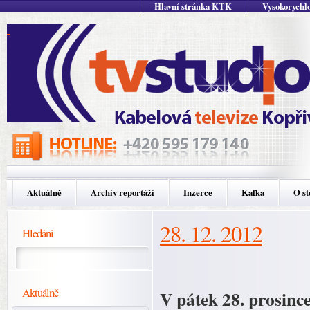
Hlavní stránka KTK
Vysokorychlo
Aktuálně
Archív reportáží
Inzerce
Kafka
O st
28. 12. 2012
Hledání
Aktuálně
V pátek 28. prosinc