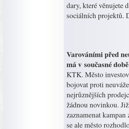
dary, které věnujete 
sociálních projektů. 
Varováními před n
má v současné dob
KTK. Město investova
bojovat proti neuváž
nejrůznějších prodejc
žádnou novinkou. Již
zaznamenat kampan z
se ale město rozhodlo