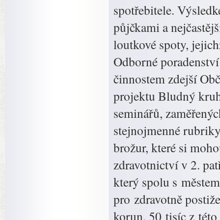
spotřebitele. Výsled
půjčkami a nejčastěj
loutkové spoty, jejich
Odborné poradenství 
činnostem zdejší Obč
projektu Bludný kruh 
seminářů, zaměřených
stejnojmenné rubriky
brožur, které si moh
zdravotnictví v 2. pa
který spolu s městem
pro zdravotně postiže
korun. 50 tisíc z tét