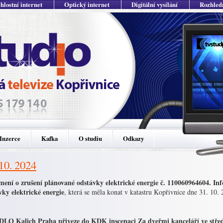
hlostní internet
Optický internet
Digitální vysílání
Rozhled
Inzerce
Kafka
O studiu
Odkazy
 10. 2024
ení o zrušení plánované odstávky elektrické energie č. 110060964604. I
vky elektrické energie
, která se měla konat v katastru Kopřivnice dne 31. 10.
LO Kalich Praha přiveze do KDK inscenaci Za dveřmi kanceláří ve střed