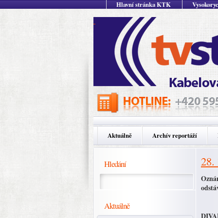
Hlavní stránka KTK
Vysokoryc
Aktuálně
Archív reportáží
28.
Hledání
Oznám
odstá
Aktuálně
DIVAD