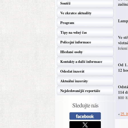
Soutěž
začín
Ve zkratce aktuality
Lampi
Program
Tipy na volný čas
Ve st
Policejní informace
včetn
řešení
Hledané osoby
Kontakty a další informace
Od 1.
12 ho
Odeslat inzerát
Aktuální inzeráty
Odstá
Nejsledovanější reportáže
114 d
800 8
Sledujte nás
«
25. 1