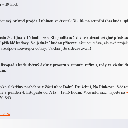
á v 19 hod.
onový průvod projde Lubinou ve čtvrtek 31. 10. po setmění (čas bude up
ředu 30. října v 16 hodin se v Ringhofferově vile uskuteční veřejné předst
ě přilehlé budovy. Na jednání budou p
řítomni zástupci města, ale také proje
 a zodpoví související dotazy. Všichni jste srdečně zváni!
 listopadu bude sběrný dvůr v provozu v zimním režimu, tedy ve všední dn
din.
vka elektřiny proběhne v části ulice Dolní, Družební, Na Pinkavce, Nádraž
ne v pondělí 4. listopadu od 7:15 – 15:15 hodin.
Více informací najdete na
w
50 860.
0. 2024