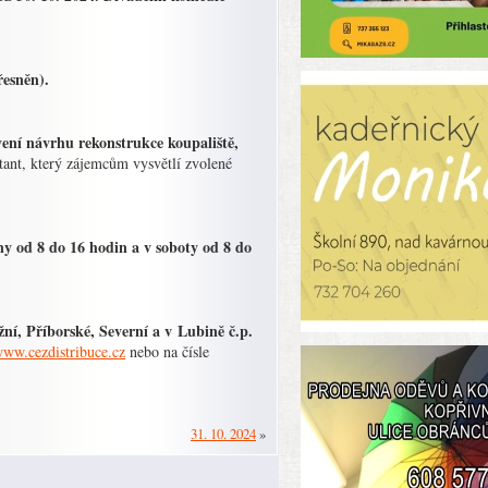
řesněn).
avení návrhu rekonstrukce koupaliště,
ktant, který zájemcům vysvětlí zvolené
y od 8 do 16 hodin a v soboty od 8 do
ní, Příborské, Severní a v Lubině č.p.
ww.cezdistribuce.cz
nebo na čísle
31. 10. 2024
»