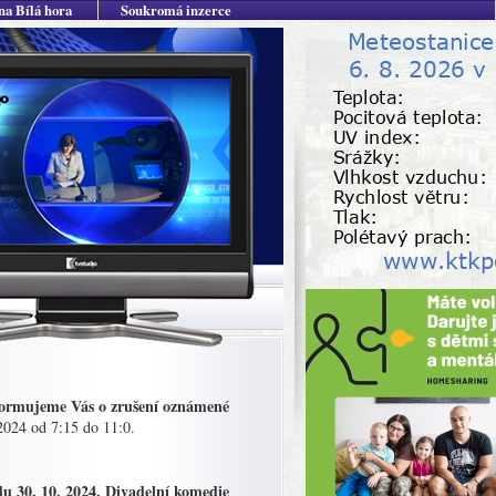
na Bílá hora
Soukromá inzerce
nformujeme Vás o zrušení oznámené
 2024 od 7:15 do 11:0.
u 30. 10. 2024. Divadelní komedie