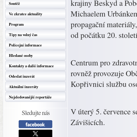
krajiny Beskyd a Po
Soutěž
Michaelem Urbánkem. 
Ve zkratce aktuality
propagační materiály
Program
od počátku 20. stolet
Tipy na volný čas
Policejní informace
Hledané osoby
Centrum pro zdravotn
Kontakty a další informace
rovněž provozuje Obč
Odeslat inzerát
Kopřivnici službu oso
Aktuální inzeráty
Nejsledovanější reportáže
V úterý 5. července s
Sledujte nás
Závišicích.