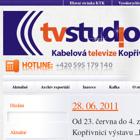
Hlavní stránka KTK
Vysokorychlo
Aktuálně
Archív reportáží
Inzerce
Kafka
O st
28. 06. 2011
Hledání
Od 23. června do 4. 
Kopřivnici výstavu „B
Aktuálně