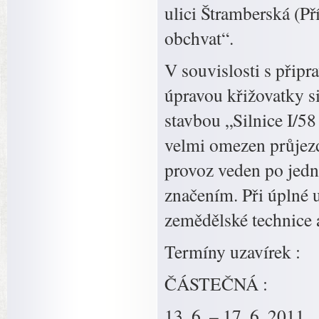
ulici Štramberská (Pří
obchvat“.
V souvislosti s připr
úpravou křižovatky si
stavbou „Silnice I/5
velmi omezen průjezd
provoz veden po jedn
značením. Při úplné 
zemědělské technice 
Termíny uzavírek :
ČÁSTEČNÁ :
13. 6. – 17. 6. 2011