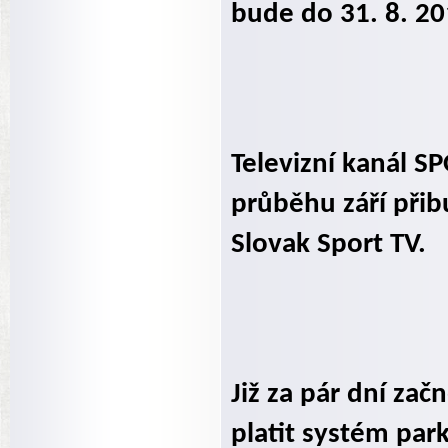
bude do 31. 8. 2
Televizní kanál S
průběhu září přib
Slovak Sport TV.
Již za pár dní zač
platit systém par