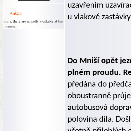
uzavřením uzavíra
Anketa
u vlakové zastávky
Sorry, there are no polls available at the
moment.
Do Mniší opět jez
plném proudu. Re
předána do předča
oboustranně průjez
autobusová doprav
polovina díla. Doš