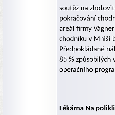
soutěž na zhotovit
pokračování chodn
areál firmy Vágner
chodníku v Mniší b
Předpokládané nák
85 % způsobilých 
operačního progr
Lékárna Na polikl