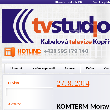
Hlavní stránka KTK
Vysokorychlo
Aktuálně
Archív reportáží
Inzerce
Kafka
O st
27. 8. 2014
Hledání
Aktuálně
KOMTERM Morava, 