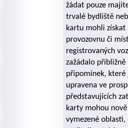
žádat pouze majite
trvalé bydliště ne
kartu mohli získat
provozovnu či mís
registrovaných voz
zažádalo přibližn
připomínek, které 
upravena ve prospě
představujících za
karty mohou nově 
vymezené oblasti, 