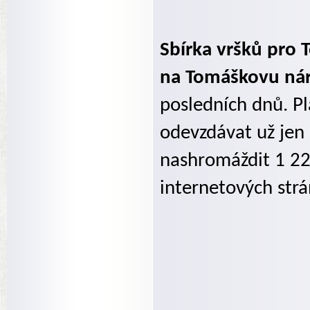
Sbírka vršků pro T
na Tomáškovu nár
posledních dnů. Pl
odevzdávat už jen 
nashromáždit 1 22
internetových str