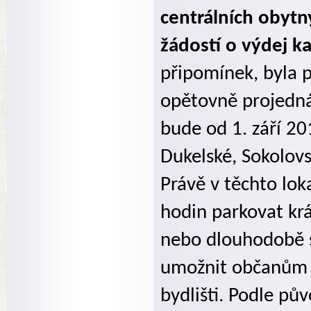
centrálních obytn
žádostí o výdej k
připomínek, byla p
opětovně projedná
bude od 1. září 20
Dukelské, Sokolovs
Právě v těchto lo
hodin parkovat kr
nebo dlouhodobě s 
umožnit občanům do
bydlišti. Podle pů