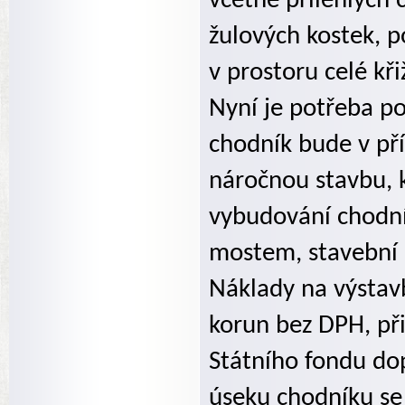
včetně přilehlých 
žulových kostek, 
v prostoru celé kř
Nyní je potřeba po
chodník bude v pří
náročnou stavbu, 
vybudování chodní
mostem, stavební 
Náklady na výstavb
korun bez DPH, při
Státního fondu dop
úseku chodníku se 