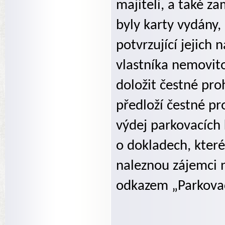
majiteli, a také z
byly karty vydány
potvrzující jejich
vlastníka nemovit
doložit čestné pr
předloží čestné pr
výdej parkovacích 
o dokladech, které
naleznou zájemci 
odkazem „Parkovac