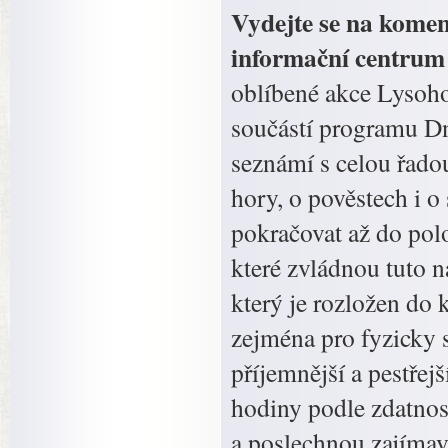
Vydejte se na kome
informační centrum 
oblíbené akce Lysohor
součástí programu D
seznámí s celou řadou
hory, o pověstech i o
pokračovat až do pol
které zvládnou tuto n
který je rozložen do
zejména pro fyzicky s
příjemnější a pestřejš
hodiny podle zdatnost
a poslechnou zajímav