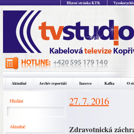
Hlavní stránka KTK
Vysokorychlo
Aktuálně
Archív reportáží
Inzerce
Kafka
O st
27. 7. 2016
Hledání
Aktuálně
Zdravotnická záchra