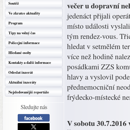
večer u dopravní ne
Soutěž
Ve zkratce aktuality
jedenáct přijali oper
Program
místo události vysla
Tipy na volný čas
tým rendez-vous. Třic
Policejní informace
hledat v setmělém teré
Hledané osoby
více než hodině nalezl
Kontakty a další informace
posádkami ZZS komuni
Odeslat inzerát
hlavy a vyslovil pod
Aktuální inzeráty
přednemocniční neodk
Nejsledovanější reportáže
frýdecko-místecké n
Sledujte nás
V sobotu 30.7.2016 