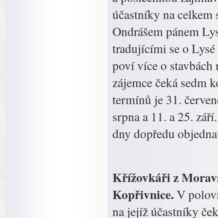
účastníky na celkem s
Ondrášem pánem Lysé
tradujícími se o Lysé
poví více o stavbách
zájemce čeká sedm k
termínů je 31. červenc
srpna a 11. a 25. zář
dny dopředu objedna
Křížovkáři z Moravsk
Kopřivnice.
V polovi
na jejíž účastníky če