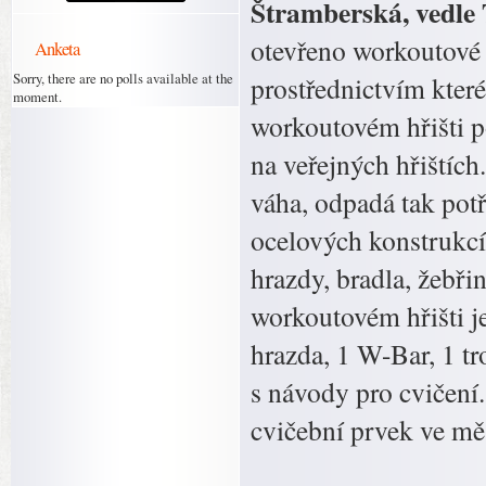
Štramberská, vedle 
otevřeno workoutové 
Anketa
Sorry, there are no polls available at the
prostřednictvím kter
moment.
workoutovém hřišti p
na veřejných hřištích
váha, odpadá tak pot
ocelových konstrukcí 
hrazdy, bradla, žebři
workoutovém hřišti j
hrazda, 1 W-Bar, 1 tr
s návody pro cvičení.
cvičební prvek ve mě