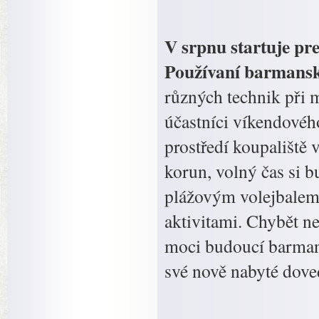
V srpnu startuje p
Používaní barmans
různých technik při 
účastníci víkendové
prostředí koupaliště 
korun, volný čas si b
plážovým volejbalem
aktivitami. Chybět ne
moci budoucí barmani
své nově nabyté dove