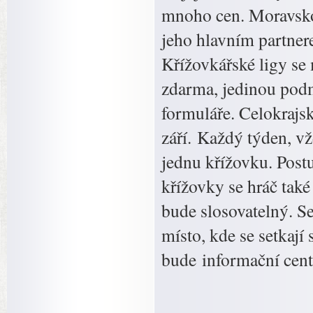
mnoho cen. Moravskos
jeho hlavním partner
Křížovkářské ligy se 
zdarma, jedinou podm
formuláře. Celokrajs
září. Každý týden, v
jednu křížovku. Postu
křížovky se hráč také
bude slosovatelný. Se
místo, kde se setkaj
bude informační cen