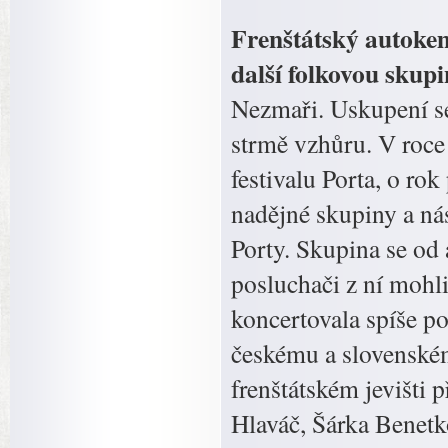
Frenštátský autokem
další folkovou skup
Nezmaři. Uskupení s
strmě vzhůru. V roce
festivalu Porta, o ro
nadějné skupiny a nás
Porty. Skupina se od 
posluchači z ní mohli
koncertovala spíše p
českému a slovenském
frenštátském jevišti
Hlaváč, Šárka Benetk