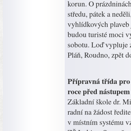
korun. O prázdninách
středu, pátek a neděl
vyhlídkových plaveb 
budou turisté moci vy
sobotu. Loď vypluje 
Pláň, Roudno, zpět d
Přípravná třída pro
roce před nástupem 
Základní škole dr. M
radní na žádost ředit
v místním systému vz