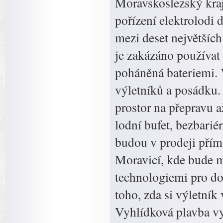
Moravskoslezský kraj
pořízení elektrolodi 
mezi deset největšíc
je zakázáno používat
poháněná bateriemi. 
výletníků a posádku.
prostor na přepravu 
lodní bufet, bezbariér
budou v prodeji přím
Moravicí, kde bude m
technologiemi pro dob
toho, zda si výletní
Vyhlídková plavba vy