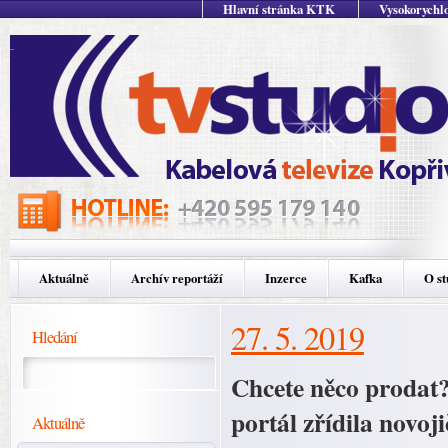
Hlavní stránka KTK
Vysokorychlo
Aktuálně
Archív reportáží
Inzerce
Kafka
O st
27. 5. 2019
Hledání
Chcete něco prodat? 
portál zřídila novoj
Aktuálně