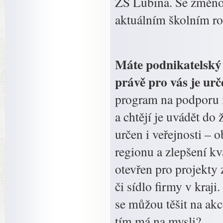
ZŠ Lubina. Se změnou
aktuálním školním roc
Máte podnikatelský 
právě pro vás je ur
program na podporu i
a chtějí je uvádět do 
určen i veřejnosti – 
regionu a zlepšení kv
otevřen pro projekty
či sídlo firmy v kraji
se můžou těšit na akc
tím má na mysli?