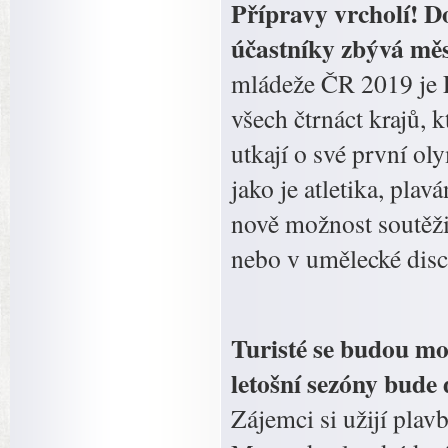
Přípravy vrcholí! D
účastníky zbývá měs
mládeže ČR 2019 je L
všech čtrnáct krajů, 
utkají o své první ol
jako je atletika, plav
nově možnost soutěžit
nebo v umělecké discip
Turisté se budou moc
letošní sezóny bude
Zájemci si užijí plav