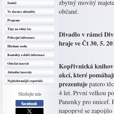
zbytný movitý majete
Soutěž
občané.
Ve zkratce aktuality
Program
Tipy na volný čas
Divadlo v rámci Di
Policejní informace
hraje ve Čt 30. 5. 2
Hledané osoby
Kontakty a další informace
Odeslat inzerát
Kopřivnická knihovn
Aktuální inzeráty
akcí, které pomáhaj
Nejsledovanější reportáže
prezentuje
patero těc
4 let. První velkou p
Sledujte nás
Panenky pro unicef. 
napoprvé se zapojilo