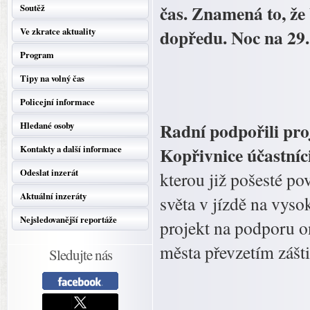
čas. Znamená to, že
Soutěž
dopředu. Noc na 29.
Ve zkratce aktuality
Program
Tipy na volný čas
Policejní informace
Radní podpořili pro
Hledané osoby
Kopřivnice účastníci
Kontakty a další informace
Odeslat inzerát
kterou již pošesté p
Aktuální inzeráty
světa v jízdě na vys
Nejsledovanější reportáže
projekt na podporu o
města převzetím zášti
Sledujte nás