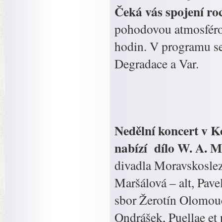
Čeká vás spojení ro
pohodovou atmosférou
hodin. V programu se 
Degradace a Var.
Nedělní koncert v Ko
nabízí dílo W. A. 
divadla Moravskoslez
Maršálová – alt, Pave
sbor Žerotín Olomouc
Ondrášek, Puellae et