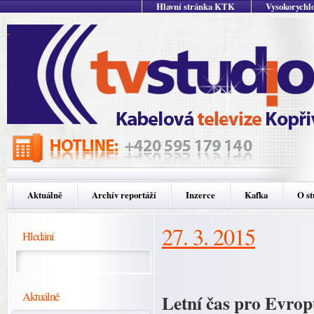
Hlavní stránka KTK
Vysokorychlo
Aktuálně
Archív reportáží
Inzerce
Kafka
O st
27. 3. 2015
Hledání
Aktuálně
Letní čas pro Evropu