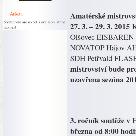
Amatérské mistrovst
Anketa
Sorry, there are no polls available at the
27. 3. – 29. 3. 201
moment.
Olšovec EISBAREN 
NOVATOP Hájov AH
SDH Petřvald FLA
mistrovství bude pr
uzavřena sezóna 20
3. ročník soutěže v 
března od 8:00 hod