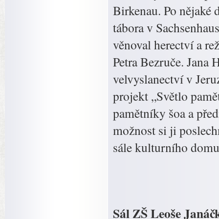
Birkenau. Po nějaké 
tábora v Sachsenhause
věnoval herectví a re
Petra Bezruče. Jana 
velvyslanectví v Jer
projekt „Světlo pamě
pamětníky šoa a před
možnost si ji poslec
sále kulturního domu
Sál ZŠ Leoše Janáčk