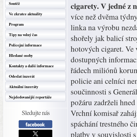
cigarety. V jedné z 
Soutěž
Ve zkratce aktuality
více než dvěma týdny 
Program
linka na výrobu nezda
Tipy na volný čas
shořely jak balicí st
Policejní informace
hotových cigaret. Ve 
Hledané osoby
dostupných informac
Kontakty a další informace
řádech miliónů korun
Odeslat inzerát
policie ani celníci n
Aktuální inzeráty
součinnosti s Generál
Nejsledovanější reportáže
požáru zadrželi hned d
Vrchní komisař zaháji
Sledujte nás
spáchání trestného č
platby v souvislosti 