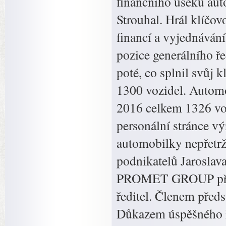
finančního úseku au
Strouhal. Hrál klíčov
financí a vyjednávání
pozice generálního 
poté, co splnil svůj 
1300 vozidel. Automo
2016 celkem 1326 voz
personální stránce v
automobilky nepřetrž
podnikatelů Jaroslav
PROMET GROUP před 
ředitel. Členem pře
Důkazem úspěšného 