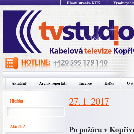
Hlavní stránka KTK
Vysokorychlo
Aktuálně
Archív reportáží
Inzerce
Kafka
O st
27. 1. 2017
Hledání
Aktuálně
Po požáru v Kopřivni