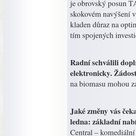
je obrovský posun T
skokovém navýšení v
kladen důraz na optim
tím spojených investi
Radní schválili dop
elektronicky. Žádost
na biomasu mohou zá
Jaké změny vás ček
ledna: základní na
Central – komediáln