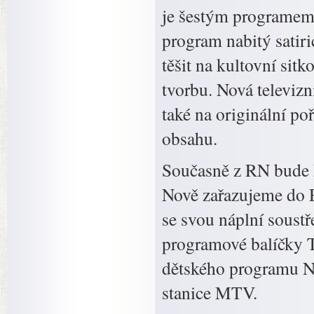
je šestým programem
program nabitý sati
těšit na kultovní sit
tvorbu. Nová televizn
také na originální po
obsahu.
Současně z RN bude 
Nově zařazujeme do R
se svou náplní soustř
programové balíčky T
dětského programu Ni
stanice MTV.