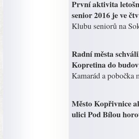
První aktivita leto
senior 2016 je ve čt
Klubu seniorů na Sok
Radní města schváli
Kopretina do budovy
Kamarád a pobočka m
Město Kopřivnice ak
ulici Pod Bílou horo