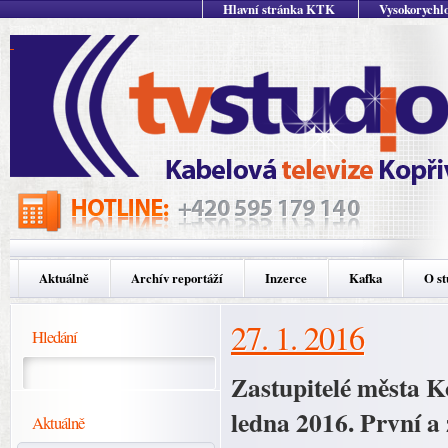
Hlavní stránka KTK
Vysokorychlo
Aktuálně
Archív reportáží
Inzerce
Kafka
O st
27. 1. 2016
Hledání
Zastupitelé města K
ledna 2016. První 
Aktuálně