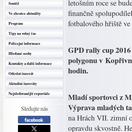
letošním roce se bude
Soutěž
finančně spolupodíle
Ve zkratce aktuality
fotbalového hřiště ve
Program
Tipy na volný čas
Policejní informace
GPD rally cup 2016 
Hledané osoby
polygonu v Kopřivni
Kontakty a další informace
hodin.
Odeslat inzerát
Aktuální inzeráty
Nejsledovanější reportáže
Mladí sportovci z M
Výprava mladých ta
Sledujte nás
na Hrách VII. zimní 
opravdu skvostně. Her