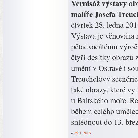
Vernisáž výstavy o
malíře Josefa Treuc
čtvrtek 28. ledna 20
Výstava je věnována 
pětadvacátému výročí
čtyři desítky obrazů
umění v Ostravě i s
Treuchelovy scenérie 
také obrazy, které vy
u Baltského moře. Ret
během celého umělec
shlédnout do 13. bře
«
25. 1. 2016