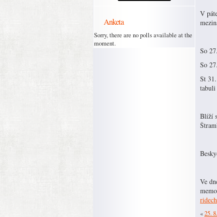
V páte
Anketa
meziná
Sorry, there are no polls available at the
moment.
So 27
So 27
St 31
tabuli
Blíží 
Štram
Besky
Ve dne
memor
ridech
«
25. 8