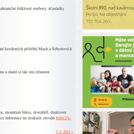
ahraniční folklorní soubory, účastníky
ní kreslených příběhů Mach a Šebestová k
nu a slanit si tak onu úžasnou
s, mountain bikes, downhill, dualcross
íce informací na strákách závodu
https://x-
5. 9. 2011
»