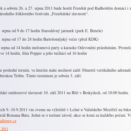
k a sobotu 26. a 27. srpna 2011 bude hostit Frenštát pod Radhoštěm domácí i z
rodního folklorního festivalu „Frenštátské slavnosti“.
. srpna od 9 do 17 hodin Starodávný jarmark (park E. Beneše)
. srpna od 17 do 24 hodin Bartolomějský večer (před KDK)
. srpna od 14 hodin melounová party a karaoke Odzvonění prázdninám. Promítá
 ve 14 hodin, film Popper a jeho tučňáci od 16 hodin
se poslední termín, ve kterém máte možnost zažít 30metrů vertikálního adrenali
berskou Trúbu. Tímto termínem je sobota 3. září.
dské outdoorové slavnosti 10. září 2011 na Bílé v Beskydech, od 10:00 hodin.
ch 9.-10.9.2011 vás zveme na výletiště v Lešné u Valašského Meziříčí na bikro
iál Romana Bára. Jedná se o terénní závod, akce se koná za každého počasí. V
allenge.cz
. 2011