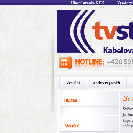
Hlavní stránka KTK
Vysokoryc
Aktuálně
Archív reportáží
26.
Hledání
Světo
jedine
kopři
Aktuálně
dočas