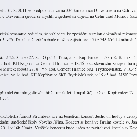
ředu 31. 8. 2011 se předpokládá, že na 336 km dálnice D1 ve směru na Ostravu 
v. Otevřením sjezdu se zrychlí a zjednoduší dojezd na Celní úřad Mošnov (cca
átká oznamuje rodičům, že vzhledem ke zpoždění termínu dokončení rekonstru
a 5. září. Dne 1. a 2. září nebude možno zajistit pro děti z MŠ Krátká náhradn
: pá 26. 8. a so 27. 8. ‑ O pohár Tatra, a. s., Kopřivnice – 50. ročník mezin
 17 hod. KH Kopřivnice Cement Hranice, v 18.45 hod. slavnostní zahájení tur
k-Místek; sobota 27. 8.: v 9 hod. Cement Hranice SKP Frýdek-Místek, v 10.
vnice, ve 14 hod. KH Kopřivnice SKP Frýdek-Místek, v 15.45 hod. MŠK Pová
řivnickém minigolfovém hřišti (areál let. koupaliště) – Open Kopřivnice: 27. – 
livců.
okatolická farnost Štramberk zve na benefiční koncert duchovní hudby s 
kladní umělecké školy Nového Jičína. Koncert se koná ve farním kostele sv. 
 2011 v 16h 30min. Výtěžek koncertu bude určen na revitalizaci kostela sv.Kate