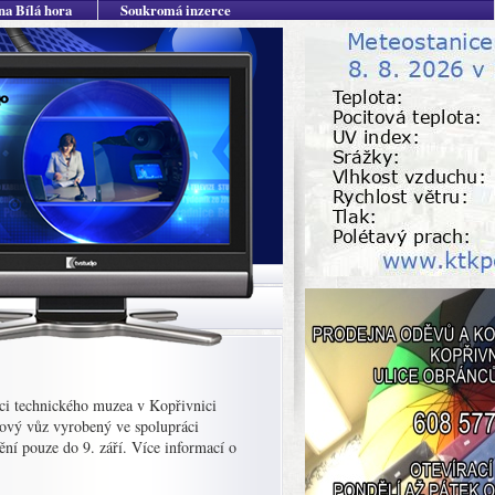
na Bílá hora
Soukromá inzerce
ci technického muzea v Kopřivnici
Nový vůz vyrobený ve spolupráci
ní pouze do 9. září. Více informací o