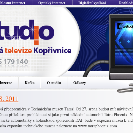
hlostní internet
Optický internet
Digitální vysílání
Rozhled
Inzerce
Kafka
O studiu
Odkazy
 8. 2011
vá předpremiéra v Technickém muzeu Tatra! Od 27. srpna budou mít návštěvní
čnou příležitost prohlédnout si jako první nákladní automobil Tatra Phoenix. 
vnické automobilky s holandskou společností DAF bude v expozici muzea k vidě
ném exponátu technického muzea naleznete na www.tatraphoenix.com.