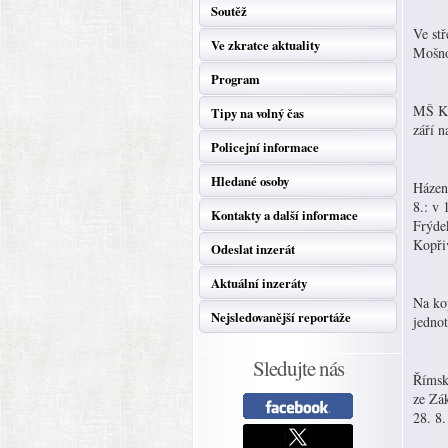
Soutěž
Ve st
Ve zkratce aktuality
Mošno
Program
MŠ Kr
Tipy na volný čas
září n
Policejní informace
Hledané osoby
Házená
8.: v
Kontakty a další informace
Frýde
Kopři
Odeslat inzerát
Aktuální inzeráty
Na kop
Nejsledovanější reportáže
jednot
Sledujte nás
Římsk
ze Zá
28. 8.