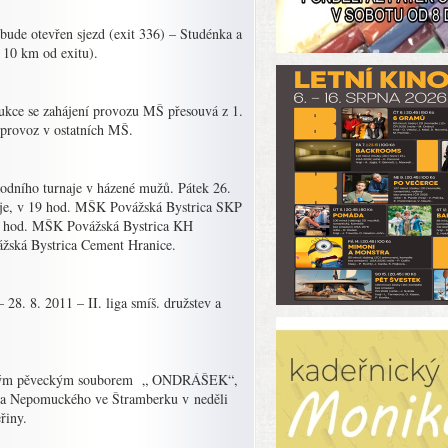
bude otevřen sjezd (exit 336) – Studénka a
 10 km od exitu).
kce se zahájení provozu MŠ přesouvá z 1.
í provoz v ostatních MŠ.
árodního turnaje v házené mužů. Pátek 26.
naje, v 19 hod. MŠK Povážská Bystrica SKP
45 hod. MŠK Povážská Bystrica KH
žská Bystrica Cement Hranice.
28. 8. 2011 – II. liga smíš. družstev a
dětským pěveckým souborem „ ONDRÁŠEK“,
Jana Nepomuckého ve Štramberku v neděli
řiny.