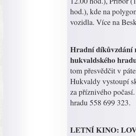
12.00 hod.), Příbor (
hod.), kde na polygo
vozidla. Více na Bes
Hradní díkůvzdání 
hukvaldského hradu 
tom přesvědčit v pát
Hukvaldy vystoupí s
za příznivého počasí
hradu 558 699 323.
LETNÍ KINO: LOVEn