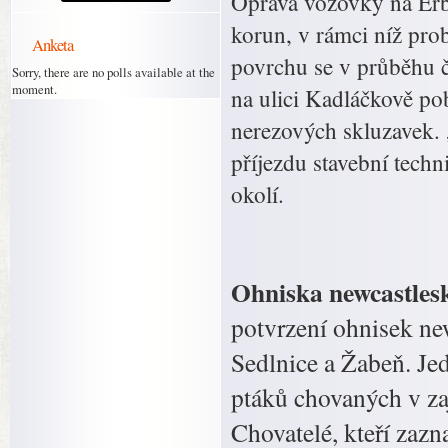
Oprava vozovky na Erbe
korun, v rámci níž prob
Anketa
povrchu se v průběhu č
Sorry, there are no polls available at the
moment.
na ulici Kadláčkově pob
nerezových skluzavek. 
příjezdu stavební tech
okolí.
Ohniska newcastles
potvrzení ohnisek ne
Sedlnice a Žabeň. Je
ptáků chovaných v zaj
Chovatelé, kteří zaz