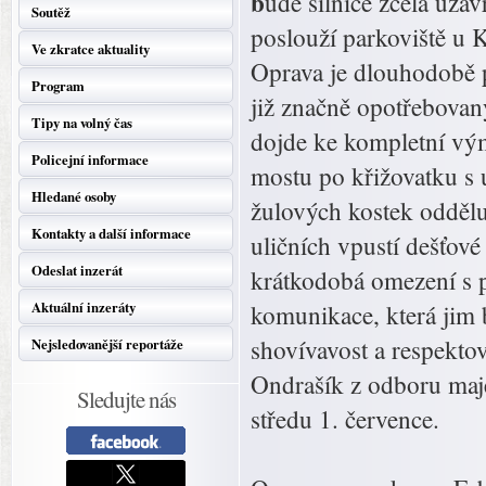
b
ude silnice zcela uza
Soutěž
poslouží parkoviště u 
Ve zkratce aktuality
Oprava je dlouhodobě p
Program
již značně opotřebovan
Tipy na volný čas
dojde ke kompletní vým
Policejní informace
mostu po křižovatku s 
Hledané osoby
žulových kostek oddělu
Kontakty a další informace
uličních vpustí dešťové
Odeslat inzerát
krátkodobá omezení s 
Aktuální inzeráty
komunikace, která jim 
shovívavost a respekt
Nejsledovanější reportáže
Ondrašík z odboru maje
Sledujte nás
středu 1. července.