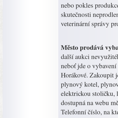
nebo pokles produkce
skutečnosti neprodlen
veterinární správy p
Město prodává vyba
další aukci nevyužité
neboť jde o vybavení
Horákové. Zakoupit j
plynový kotel, plynov
elektrickou stoličku,
dostupná na webu měs
Telefonní číslo, na k