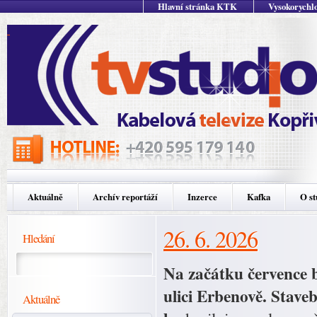
Hlavní stránka KTK
Vysokorychlo
Aktuálně
Archív reportáží
Inzerce
Kafka
O st
26. 6. 2026
Hledání
Na začátku července
ulici Erbenově. Stave
Aktuálně