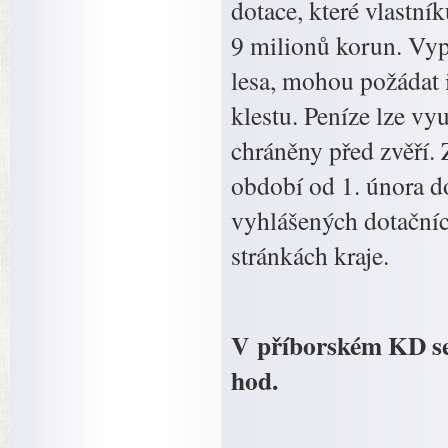
dotace, které vlastní
9 milionů korun. Vy
lesa, mohou požádat i
klestu. Peníze lze vy
chráněny před zvěří.
období od 1. února d
vyhlášených dotační
stránkách kraje.
V příborském KD se 
hod.