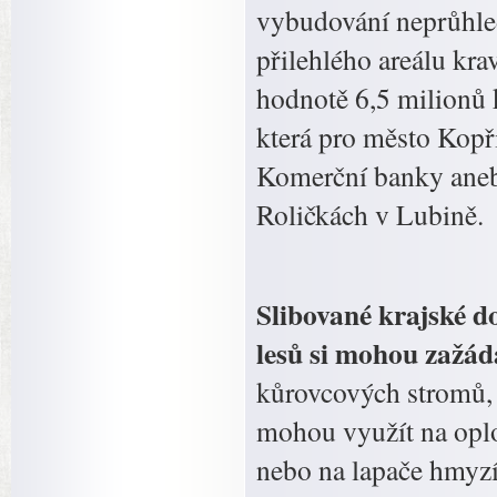
vybudování neprůhled
přilehlého areálu kra
hodnotě 6,5 milionů
která pro město Kopři
Komerční banky anebo
Roličkách v Lubině.
Slibované krajské do
lesů si mohou zažá
kůrovcových stromů, a
mohou využít na oploc
nebo na lapače hmyzí