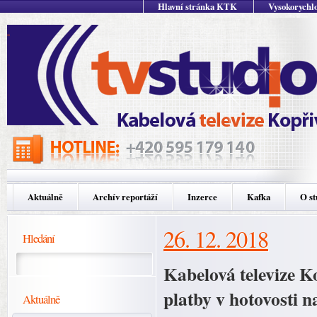
Hlavní stránka KTK
Vysokorychlo
Aktuálně
Archív reportáží
Inzerce
Kafka
O st
26. 12. 2018
Hledání
Kabelová televize K
platby v hotovosti 
Aktuálně