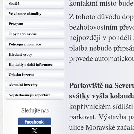
kontaktní místo bude 
Soutěž
Ve zkratce aktuality
Z tohoto důvodu dopo
Program
bezhotovostním převo
Tipy na volný čas
nejpozději v pondělí 
Policejní informace
platba nebude připsá
Hledané osoby
provede automatickou
Kontakty a další informace
Odeslat inzerát
Parkoviště na Sever
Aktuální inzeráty
svátky vyšla kolaud
Nejsledovanější reportáže
kopřivnickém sídlišti
Sledujte nás
parkovat. Výstavba pa
ulice Moravské začala