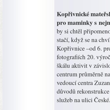
Kopřivnické mateřs
pro maminky s nejmen
by si chtěl připomeno
stačí, když se na chví
Kopřivnice –od 6. pr
fotografiích 20. výro
škálu aktivit v závis
centrum průměrně nav
vedoucí centra Zuzan
důvodů rekonstrukce 
služeb na ulici České