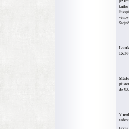
již tř
knihu 
časopi
věnova
Stejně
Loutk
15:30
Město
přisto
do 03
V ned
rados
První