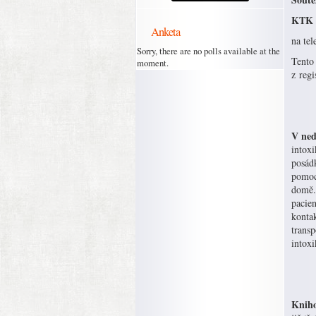
KTK 
Anketa
na te
Sorry, there are no polls available at the
Tento
moment.
z regi
V ned
intoxi
posád
pomoc
domě. 
pacien
konta
trans
intox
Kniho