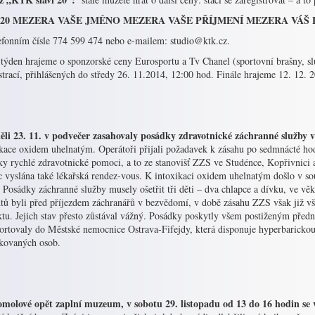
20 MEZERA VAŠE JMÉNO MEZERA VAŠE PŘÍJMENÍ MEZERA VÁŠ
lefonním čísle 774 599 474 nebo e-mailem: studio@ktk.cz.
 týden hrajeme o sponzorské ceny Eurosportu a Tv Chanel (sportovní brašny, sl
strací, přihlášených do středy 26. 11.2014, 12:00 hod. Finále hrajeme 12. 12. 
ěli 23. 11. v podvečer zasahovaly posádky zdravotnické záchranné služby v
kace oxidem uhelnatým. Operátoři přijali požadavek k zásahu po sedmnácté hodi
ky rychlé zdravotnické pomoci, a to ze stanovišť ZZS ve Studénce, Kopřivnici 
 vyslána také lékařská rendez-vous. K intoxikaci oxidem uhelnatým došlo v so
Posádky záchranné služby musely ošetřit tři děti – dva chlapce a dívku, ve věk
tů byli před příjezdem záchranářů v bezvědomí, v době zásahu ZZS však již vše
ktu. Jejich stav přesto zůstával vážný. Posádky poskytly všem postiženým před
portovaly do Městské nemocnice Ostrava-Fifejdy, která disponuje hyperbarickou
ikovaných osob.
molové opět zaplní muzeum, v sobotu 29. listopadu od 13 do 16 hodin s