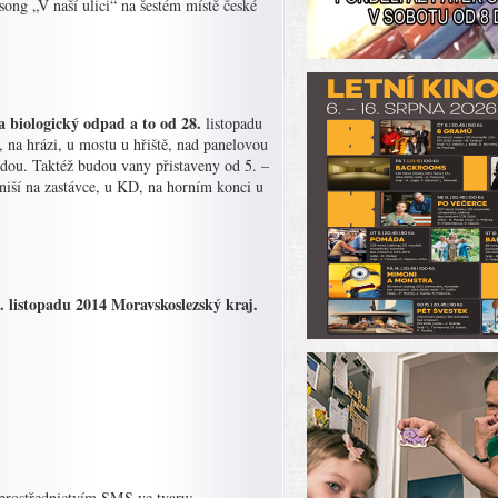
ong „V naší ulici“ na šestém místě české
biologický odpad a to od 28.
listopadu
 na hrázi, u mostu u hřiště, nad panelovou
radou. Taktéž budou vany přistaveny od 5. –
Mniší na zastávce, u KD, na horním konci u
 listopadu 2014 Moravskoslezský kraj.
to prostřednictvím SMS ve tvaru: