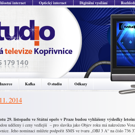
hlostní internet
Optický internet
Digitální vysílání
Rozhled
Inzerce
Kafka
O studiu
Odkazy
 11. 2014
otu 29. listopadu ve Státní opeře v Praze budou vyhlášeny výsledky letoš
udou uděleny i ceny vedlejší – pro slavíka jako Objev roku má nakročeno Vox
vnice. Jeho nominaci můžete podpořit SMS ve tvaru „OBJ 3 A“ na číslo 736 