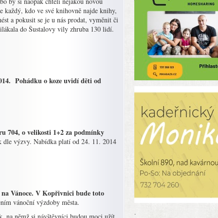
nebo by si naopak chtěli nějakou novou
že každý, kdo ve své knihovně najde knihy,
nést a pokusit se je u nás prodat, vyměnit či
lákala do Šustalovy vily zhruba 130 lidí.
2014. Pohádku o koze uvidí děti od
ru 704,
o velikosti 1+2 za podmínky
k dle výzvy. Nabídka platí od 24. 11. 2014
y na Vánoce. V Kopřivnici bude toto
ením vánoční výzdoby města.
.
k, na němž si návštěvníci budou moci užít