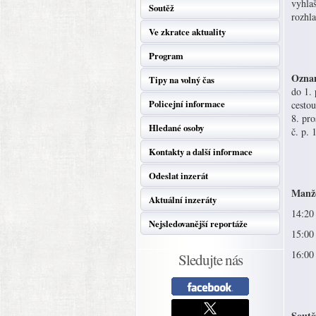
vyhla
Soutěž
rozhla
Ve zkratce aktuality
Program
Oznam
Tipy na volný čas
do 1.
Policejní informace
cestou
8. pro
Hledané osoby
č. p. 
Kontakty a další informace
Odeslat inzerát
Manže
Aktuální inzeráty
14:20
Nejsledovanější reportáže
15:00
16:00
Sledujte nás
Soutě