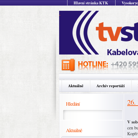
Hlavní stránka KTK
Vysokoryc
Aktuálně
Archív reportáží
26.
Hledání
V sob
cen b
Aktuálně
Kopři