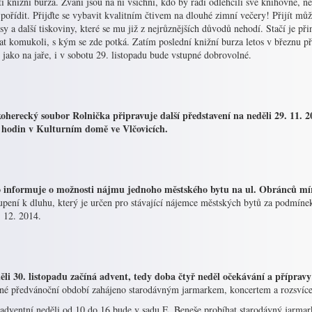
etí knižní burza. Zváni jsou na ni všichni, kdo by rádi odlehčili své knihovně, 
pořídit. Přijďte se vybavit kvalitním čtivem na dlouhé zimní večery! Přijít mů
sy a další tiskoviny, které se mu již z nejrůznějších důvodů nehodí. Stačí je při
t komukoli, s kým se zde potká. Zatím poslední knižní burza letos v březnu při
 jako na jaře, i v sobotu 29. listopadu bude vstupné dobrovolné.
oherecký soubor Rolnička připravuje další představení na neděli 29. 11. 
 hodin v Kulturním domě ve Vlčovicích.
 informuje o možnosti nájmu jednoho městského bytu na ul. Obránců mí
upení k dluhu, který je určen pro stávající nájemce městských bytů za podmíne
. 12. 2014.
ěli 30. listopadu začíná advent, tedy doba čtyř neděl očekávání a příprav
tné předvánoční období zahájeno starodávným jarmarkem, koncertem a rozsvíc
 adventní neděli od 10 do 16 bude v sadu E. Beneše probíhat starodávný jarmar