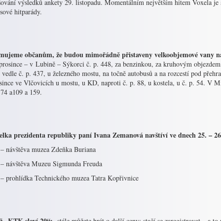
šování výsledků ankety 29. listopadu. Momentálním největším hitem Voxela je s
sové hitparády.
ujeme občanům, že budou mimořádně přistaveny velkoobjemové vany na 
 prosince – v Lubině – Sýkorci č. p. 448, za benzinkou, za kruhovým objezdem,
 vedle č. p. 437, u železného mostu, na točně autobusů a na rozcestí pod přeh
since ve Vlčovicích u mostu, u KD, naproti č. p. 88, u kostela, u č. p. 54. V 
174 a109 a 159.
lka prezidenta republiky paní Ivana Zemanová navštíví ve dnech 25. – 26.
 – návštěva muzea Zdeňka Buriana
 – návštěva Muzeu Sigmunda Freuda
 – prohlídka Technického muzea Tatra Kopřivnice
ž „KTK slaví 20“:
stále můžete hrát o další ceny: stačí se zaregistrovat – a 