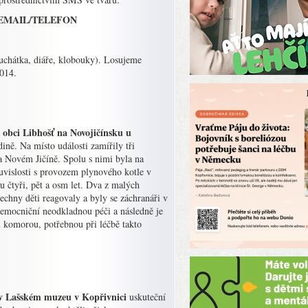
 EMAIL/TELEFON
uchátka, diáře, klobouky). Losujeme
2014.
 obci Libhošť na Novojičínsku u
ně. Na místo události zamířily tři
a Novém Jičíně. Spolu s nimi byla na
uvislosti s provozem plynového kotle v
u čtyři, pět a osm let. Dva z malých
chny děti reagovaly a byly se záchranáři v
nemocniční neodkladnou péči a následně je
 komorou, potřebnou při léčbě takto
e v Lašském muzeu v Kopřivnici
uskuteční