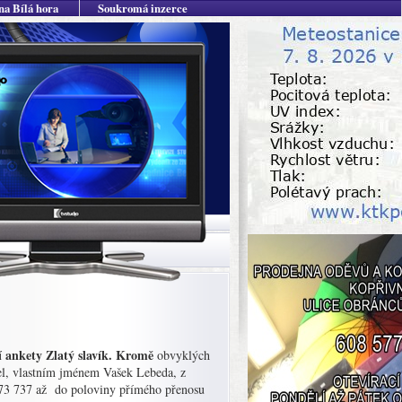
na Bílá hora
Soukromá inzerce
ní ankety Zlatý slavík. Kromě
obvyklých
el, vlastním jménem Vašek Lebeda, z
373 737 až do poloviny přímého přenosu