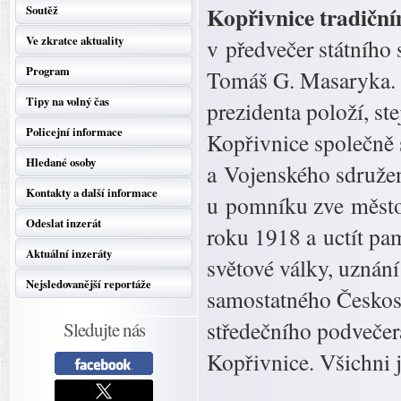
Kopřivnice tradičn
Soutěž
Ve zkratce aktuality
v předvečer státního 
Program
Tomáš G. Masaryka. 
Tipy na volný čas
prezidenta položí, st
Policejní informace
Kopřivnice společně
Hledané osoby
a Vojenského sdružen
Kontakty a další informace
u pomníku zve město 
Odeslat inzerát
roku 1918 a uctít pam
Aktuální inzeráty
světové války, uznán
Nejsledovanější reportáže
samostatného Českosl
středečního podvečer
Sledujte nás
Kopřivnice. Všichni j