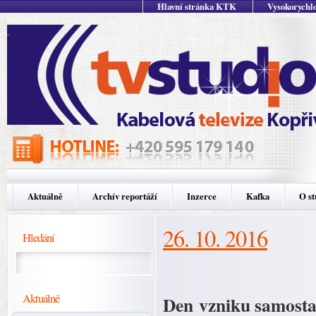
Hlavní stránka KTK
Vysokorychlo
Aktuálně
Archív reportáží
Inzerce
Kafka
O st
26. 10. 2016
Hledání
Aktuálně
Den vzniku samosta