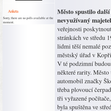
Město spustilo dalš
Anketa
nevyužívaný majete
Sorry, there are no polls available at the
moment.
veřejnosti poskytnou
stránkách ve středu 19
lidmi těší nemalé poz
městský úřad v Kopři
V té podzimní budou 
některé rarity. Měst
automobil značky Ško
třeba plovoucí čerpa
tři vyřazené počítače
byla spuštěna ve stře