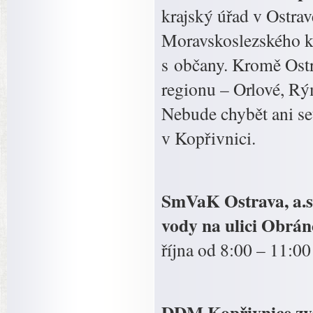
krajský úřad v Ostrav
Moravskoslezského kra
s občany. Kromě Ostr
regionu – Orlové, Rý
Nebude chybět ani se
v Kopřivnici.
SmVaK Ostrava, a.s
vody na ulici Obrán
října od 8:00 – 11:00
DDM Kopřivnice zve 