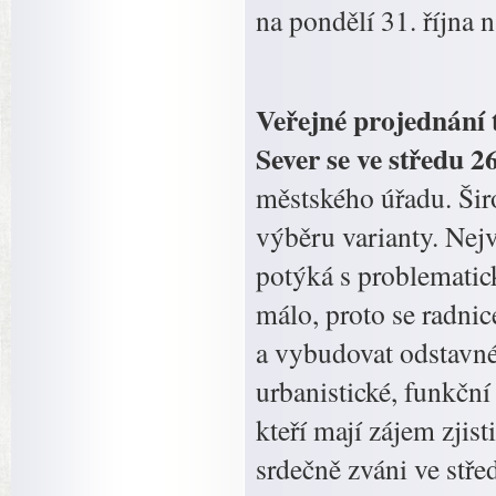
na pondělí 31. října 
Veřejné projednání t
Sever se ve středu 2
městského úřadu. Šir
výběru varianty. Nejv
potýká s problematic
málo, proto se radnic
a vybudovat odstavné
urbanistické, funkční 
kteří mají zájem zjis
srdečně zváni ve stře