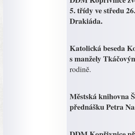
5. třídy ve středu 26
Drakiáda.
Katolická beseda Ko
s manžely Tkáčový
rodině.
Městská knihovna Št
přednášku Petra Naz
DDM Kopřivnice přip