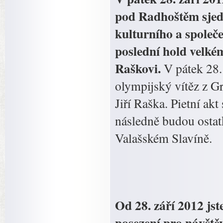
pod Radhoštěm sjed
kulturního a společe
poslední hold velké
Raškovi.
V pátek 28.
olympijský vítěz z Gr
Jiří Raška. Pietní ak
následně budou ostat
Valašském Slavíně.
Od 28. září 2012 js
posezení pro návště