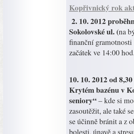
Kopřivnický rok akt
2. 10. 2012 proběh
Sokolovské ul. (
na b
finanční gramotnosti
začátek ve 14:00 hod
10. 10. 2012 od 8,
Krytém bazénu v Ko
seniory“
– kde si mo
zasoutěžit, ale také 
se účinně bránit a z o
bolesti, únavě a stres