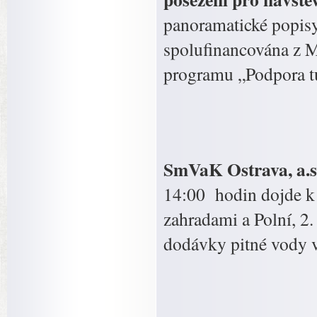
panoramatické popisy
spolufinancována z M
programu „Podpora tu
SmVaK Ostrava, a.s
14:00 hodin dojde k 
zahradami a Polní, 2.
dodávky pitné vody v