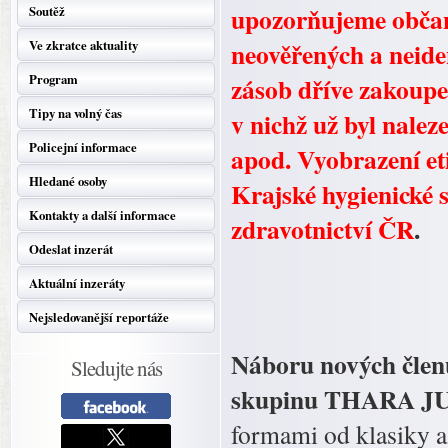
upozorňujeme občan
Soutěž
neověřených a neiden
Ve zkratce aktuality
Program
zásob dříve zakoupen
Tipy na volný čas
v nichž už byl nale
Policejní informace
apod. Vyobrazení et
Hledané osoby
Krajské hygienické 
Kontakty a další informace
zdravotnictví ČR
.
Odeslat inzerát
Aktuální inzeráty
Nejsledovanější reportáže
Náboru nových členů
Sledujte nás
skupinu THARA J
formami od klasiky a