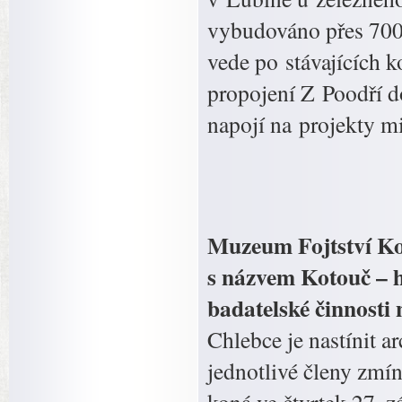
vybudováno přes 700
vede po stávajících 
propojení Z Poodří 
napojí na projekty m
Muzeum Fojtství Ko
s názvem Kotouč – h
badatelské činnosti
Chlebce je nastínit a
jednotlivé členy zmí