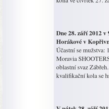
koná ve čtvrtek 27. z
Dne 28. září 2012 v
Horákové v Kopřivn
Účastní se mužstva: 
Moravia SHOOTERS – 
oblastní svaz Zábřeh.
kvalifikační kola se h
V pátek 28. září 20