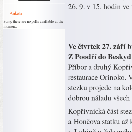
26. 9. v 15. hodin ve
Anketa
Sorry, there are no polls available at the
moment.
Ve čtvrtek 27. září 
Z Poodří do Beskyd
Příbor a druhý Kopři
restaurace Orinoko. 
stezku projede na kol
dobrou náladu všech 
Kopřivnická část ste
a Hončova statku až 
v Lubině u železného