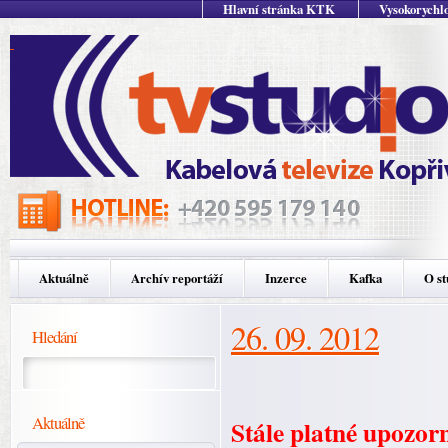
Hlavní stránka KTK
Vysokorychlo
Aktuálně
Archív reportáží
Inzerce
Kafka
O st
26. 09. 2012
Hledání
Aktuálně
Stále platné upozor