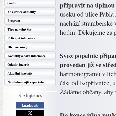
připravit na úplnou
Soutěž
Ve zkratce aktuality
úseku od ulice Pabla 
Program
nachází štramberské 
Tipy na volný čas
hodin. Děkujeme za 
Policejní informace
Hledané osoby
Svoz popelnic připad
Kontakty a další informace
proveden již ve střed
Odeslat inzerát
harmonogramu v lichý
Aktuální inzeráty
část od Kopřivnice, u
Nejsledovanější reportáže
Žádáme občany, aby v
Sledujte nás
Do konce října můžet