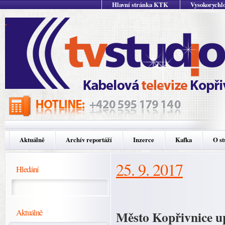
Hlavní stránka KTK
Vysokorychlo
Aktuálně
Archív reportáží
Inzerce
Kafka
O st
25. 9. 2017
Hledání
Aktuálně
Město Kopřivnice up