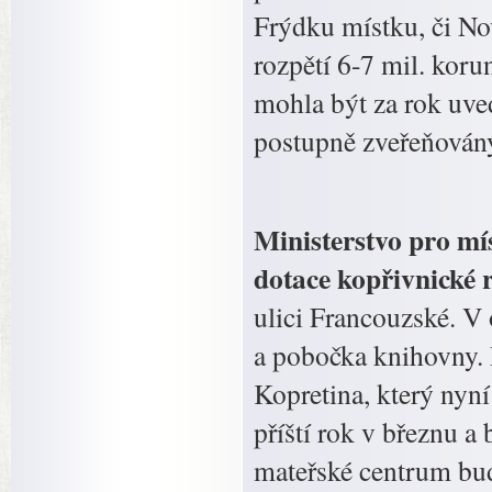
Frýdku místku, či No
rozpětí 6-7 mil. kor
mohla být za rok uve
postupně zveřeňovány
Ministerstvo pro mís
dotace kopřivnické 
ulici Francouzské. V
a pobočka knihovny. 
Kopretina, který nyn
příští rok v březnu a
mateřské centrum bud