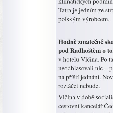
klimatických podmín
Tatra je jedním ze st
polským výrobcem.
Hodně zmatečně skon
pod Radhoštěm o tom
v hotelu Vlčina. Po t
neodhlasovali nic – p
na příští jednání. No
roztáčet nebude.
Vlčina v době sociali
cestovní kancelář Če