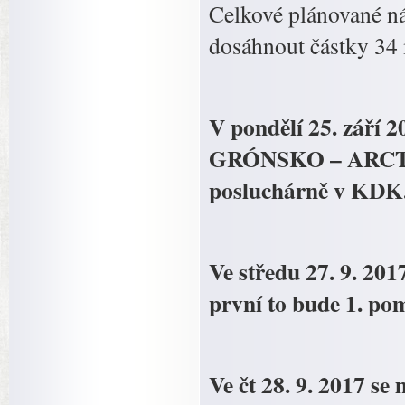
Celkové plánované ná
dosáhnout částky 34 
V pondělí 25. září 
GRÓNSKO – ARCTI
posluchárně v KDK
Ve středu 27. 9. 201
první to bude 1. pom
Ve čt 28. 9. 2017 se