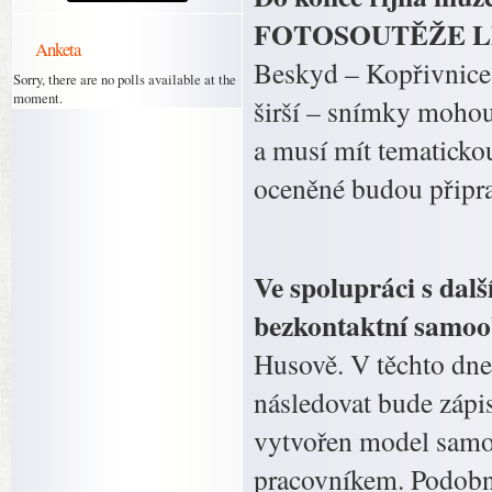
FOTOSOUTĚŽE LBB 2
Anketa
Beskyd – Kopřivnice,
Sorry, there are no polls available at the
moment.
širší – snímky mohou
a musí mít tematicko
oceněné budou připra
Ve spolupráci s dal
bezkontaktní samoo
Husově. V těchto dn
následovat bude zápis
vytvořen model samo
pracovníkem. Podobné