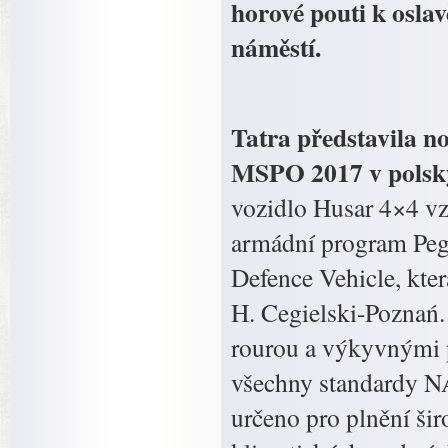
horové pouti k oslav
náměstí.
Tatra představila n
MSPO 2017 v polskýc
vozidlo Husar 4×4 vz
armádní program Pega
Defence Vehicle, kter
H. Cegielski-Poznań.
rourou a výkyvnými 
všechny standardy N
určeno pro plnění šir