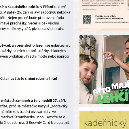
vního skautského oddílu v Příboře,
které
ků. V pátek 25. září oslavy započnou několika
 děti. Nejen pro ně bude připravena řada
jímavé přednášky. Večer si pak všichni
ý kotlíkový guláš, pivo a další dobroty.
otyček a vojenského ležení se uskuteční
v
, ukázky palných zbraní, ukázky chladných
vení probíhají v hradní mottě nebo naproti
ti a navštivte s nimi zdarma hrad
ěsta Štramberk a to v neděli 27. září.
zjistíte, proč se městečko nazývá „Moravský
míte se s tradicí pivovarnictví ve
é medové Štramberské ucho. Dozvíte se o
o 3 let zdarma. S Beskydy Card lze uplatnit