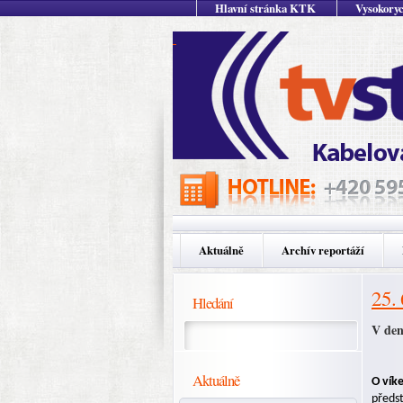
Hlavní stránka KTK
Vysokoryc
Aktuálně
Archív reportáží
25.
Hledání
V den
Aktuálně
O vík
předst