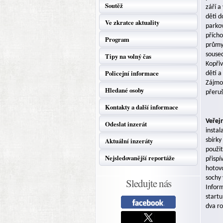
Soutěž
září a
děti d
Ve zkratce aktuality
parkov
přícho
Program
průmys
soused
Tipy na volný čas
Kopřiv
Policejní informace
dětí 
Zájmov
Hledané osoby
přeruš
Kontakty a další informace
Veřej
Odeslat inzerát
instal
Aktuální inzeráty
sbírk
použit
Nejsledovanější reportáže
přispí
hotovo
sochy 
Sledujte nás
Infor
startu
dva ro