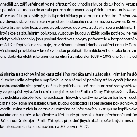
 v neděli 27. září veřejnosti volně přístupný od 9 hodin zhruba do 17 hodin. Vstup
o patnácti let mohou do areálu pouze v doprovodu dospělých. Pro motorizované 
iště v areálu, pro cyklisty je k dispozici hlídaný prostor pro uložení kol. Změnu 
d z důvodu stavebních prací v prostoru budoucího nového muzea uzavřen. Ke vst
lové brány nebo bezplatnou autobusovou dopravu. Zastávky jsou u polikliniky T
ství akce za zkušebním polygonu. Autobusy budou vyjíždět podle potřeby, nejmé
nických dnů techniky jsou povinni dodržovat pokyny pořadatele a bezpečnostní o
a mládeže Kopřivnice oznamuje, že z důvodu mimořádného opatření nebude Den o
á činnost pravidelná – kroužky- budou probíhat dle nabídkového letáku beze zm
ena dodávka elektrické energie na ulici Štramberská 1089 – 1093 dne 6. října od
ná sbírka na zachování odkazu zdejšího rodáka Emila Zátopka. Primárním úče
aci sochy Emila Zátopka v Kopřivnici, a to v rámci připomínky stého výročí jeho n
y nashromáždilo více peněz, než bude potřeba na pořízení bronzové sochy světo
y ve prospěch vytvoření nové muzejní expozice Emila a Dany Zátopkových v Šusta
vat několika způsoby. Kromě poukázání libovolné částky na zvláštní bankovní účet
sti na pokladně městského úřadu budou k dispozici i zabezpečené pokladničky, d
vhodit. Jedna z nich bude trvale umístěna na informacích u vstupu na kopřivnicko
mačním centru města Kopřivnice a třetí bude přenosná a bude přechodně umísťo
 Běhu rodným krajem Emila Zátopka, případně jiných akcích pořádaných městem. 
ky, ukončení sbírky je plánováno na 30. červen 2022.