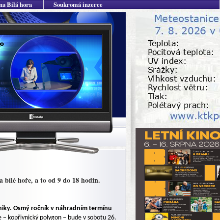
na Bílá hora
Soukromá inzerce
bílé hoře, a to od 9 do 18 hodin.
hniky. Osmý ročník v náhradním termínu
 – kopřivnický polygon – bude v sobotu 26.