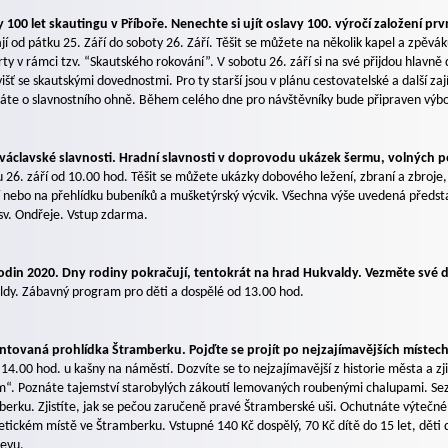
 100 let skautingu v Příboře. Nenechte si ujít oslavy 100. výročí založení pr
jí od pátku 25. Září do soboty 26. Září. Těšit se můžete na několik kapel a zpěvá
ty v rámci tzv. “Skautského rokování”. V sobotu 26. září si na své přijdou hlavně
išť se skautskými dovednostmi. Pro ty starší jsou v plánu cestovatelské a další za
áte o slavnostního ohně. Během celého dne pro návštěvníky bude připraven výborn
václavské slavnosti. Hradní slavnosti v doprovodu ukázek šermu, volných p
 26. září od 10.00 hod. Těšit se můžete ukázky dobového ležení, zbraní a zbroje
 nebo na přehlídku bubeníků a mušketýrský výcvik. Všechna výše uvedená předsta
sv. Ondřeje. Vstup zdarma.
odin 2020. Dny rodiny pokračují, tentokrát na hrad Hukvaldy. Vezměte své dě
ldy. Zábavný program pro děti a dospělé od 13.00 hod.
tovaná prohlídka Štramberku. Pojďte se projít po nejzajímavějších místech m
 14.00 hod. u kašny na náměstí. Dozvíte se to nejzajímavější z historie města a 
“. Poznáte tajemství starobylých zákoutí lemovaných roubenými chalupami. Sezná
erku. Zjistíte, jak se pečou zaručeně pravé Štramberské uši. Ochutnáte výtečn
tickém místě ve Štramberku. Vstupné 140 Kč dospělý, 70 Kč dítě do 15 let, děti d
levu.