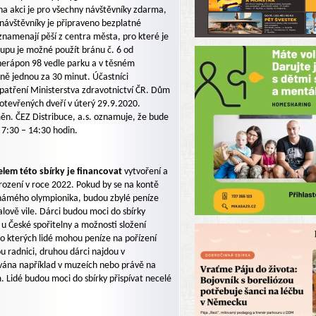
 na akci je pro všechny návštěvníky zdarma,
návštěvníky je připraveno bezplatné
zaznamenají pěší z centra města, pro které je
upu je možné použít bránu č. 6 od
herápon 98 vedle parku a v těsném
ně jednou za 30 minut. Účastníci
patření Ministerstva zdravotnictví ČR. Dům
tevřených dveří v úterý 29.9.2020.
ěn. ČEZ Distribuce, a.s. oznamuje, že bude
 7:30 – 14:30 hodin.
lem této sbírky je financovat
vytvoření a
arození v roce 2022. Pokud by se na kontě
známého olympionika, budou zbylé peníze
lově vile. Dárci budou moci do sbírky
 u České spořitelny a možnosti složení
o kterých lidé mohou peníze na pořízení
u radnici, druhou dárci najdou v
vána například v muzeích nebo právě na
Lidé budou moci do sbírky přispívat necelé