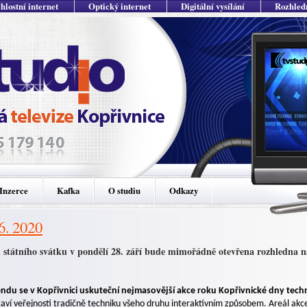
hlostní internet
Optický internet
Digitální vysílání
Rozhled
Inzerce
Kafka
O studiu
Odkazy
 6. 2020
 státního svátku v pondělí 28. září bude mimořádně otevřena rozhledna na 
endu se v Kopřivnici uskuteční nejmasovější akce roku Kopřivnické dny tec
aví veřejnosti tradičně techniku všeho druhu interaktivním způsobem. Areál akce