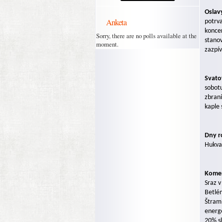
Oslavy
Anketa
potrva
koncer
Sorry, there are no polls available at the
stanov
moment.
zazpív
Svato
sobotu
zbraní
kaple 
Dny r
Hukva
Komen
Sraz v
Betlém
Štramb
energe
20% s