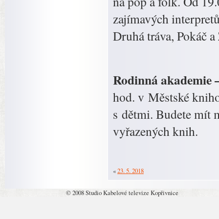
na pop a folk. Od 19.
zajímavých interpret
Druhá tráva, Pokáč a 
Rodinná akademie –
hod. v Městské kniho
s dětmi. Budete mít m
vyřazených knih.
«
23. 5. 2018
© 2008 Studio Kabelové televize Kopřivnice