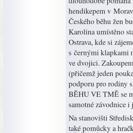
dlouhodobě pomáhá 
hendikepem v Moravsk
Českého běhu žen bud
Karolina umístěno st
Ostrava, kde si záje
s černými klapkami n
ve dvojici. Zakoup
(přičemž jeden pouka
podporu pro rodiny 
BĚHU VE TMĚ se může
samotné závodnice i j
Na stanovišti Středi
také pomůcky a hrač