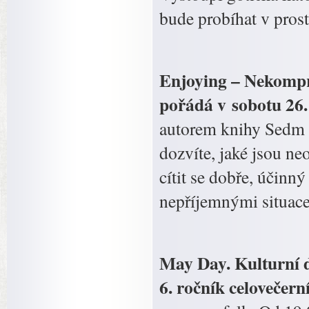
bude probíhat v prost
Enjoying – Nekompro
pořádá v sobotu 26.
autorem knihy Sedm 
dozvíte, jaké jsou n
cítit se dobře, účinn
nepříjemnými situace
May Day.
Kulturní 
6. ročník celovečern