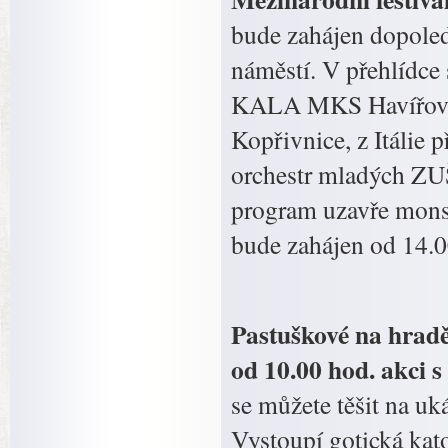
bude zahájen dopoled
náměstí. V přehlídce
KALA MKS Havířov, 
Kopřivnice, z Itálie 
orchestr mladých ZU
program uzavře mons
bude zahájen od 14.0
Pastuškové na hrad
od 10.00 hod. akci 
se můžete těšit na u
Vystoupí gotická kat