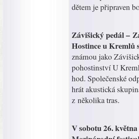
dětem je připraven b
Závišický pedál – Z
Hostince u Kremlů s
známou jako Závišick
pohostinství U Kreml
hod. Společenské od
hrát akustická skupi
z několika tras.
V sobotu 26. května
Mezinárodní festiva