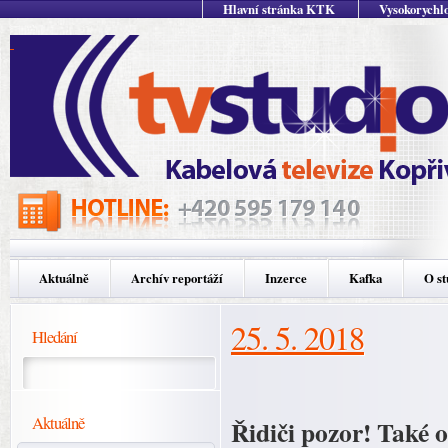
Hlavní stránka KTK
Vysokorychlo
Aktuálně
Archív reportáží
Inzerce
Kafka
O st
25. 5. 2018
Hledání
Aktuálně
Řidiči pozor! Také 