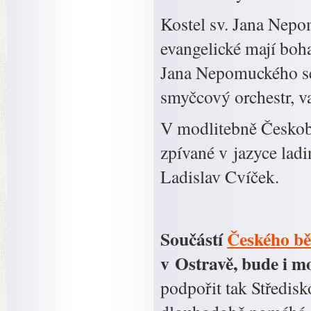
Kostel sv. Jana Nepo
evangelické mají boha
Jana Nepomuckého se 
smyčcový orchestr, v
V modlitebně Českobr
zpívané v jazyce ladi
Ladislav Cvíček.
Součástí
Českého bě
v Ostravě, bude i m
podpořit tak Středis