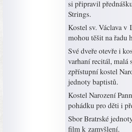
si připravil přednáš
Strings.
Kostel sv. Václava v
mohou těšit na řadu h
Své dveře otevře i ko
varhaní recitál, malá
zpřístupní kostel Na
jednoty baptistů.
Kostel Narození Panny
pohádku pro děti i p
Sbor Bratrské jednoty
film k zamyšlení.