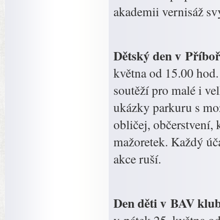
akademii vernisáž s
Dětský den v Příbo
května od 15.00 hod. 
soutěží pro malé i vel
ukázky parkuru s mož
obličej, občerstvení,
mažoretek. Každý úča
akce ruší.
Den děti v BAV klu