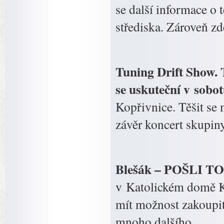
se další informace o 
střediska. Zároveň zd
Tuning Drift Show. 
se uskuteční v sobot
Kopřivnice. Těšit se
závěr koncert skupin
Blešák – POŠLI T
v Katolickém domě Ko
mít možnost zakoupit
mnoho dalšího..