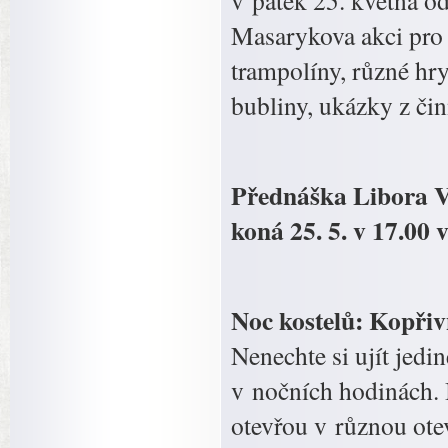
v pátek 25. května o
Masarykova akci pro d
trampolíny, různé hry
bubliny, ukázky z či
Přednáška Libora Vš
koná 25. 5. v 17.00
Noc kostelů: Kopřiv
Nenechte si ujít jedi
v nočních hodinách. 
otevřou v různou ote