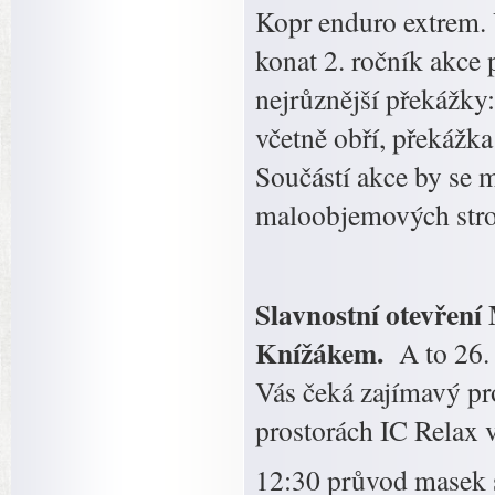
Kopr enduro extrem. 
konat 2. ročník akce 
nejrůznější překážky
včetně obří, překážk
Součástí akce by se m
maloobjemových stroj
Slavnostní otevřen
Knížákem.
A to 26.
Vás čeká zajímavý pr
prostorách IC Relax 
12:30 průvod masek 