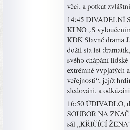
věci, a potkat zvlášt
14:45 DIVADELNÍ SO
KI NO „S vyloučením
KDK Slavné drama J. P
dožil sta let dramatik
svého chápání lidské 
extrémně vypjatých a
veřejnosti“, jejíž h
sledováni, a odkázáni
16:50 ÚDIVADLO, d
SOUBOR NA ZNAČKY 
sál „KŘIČÍCÍ ŽENA