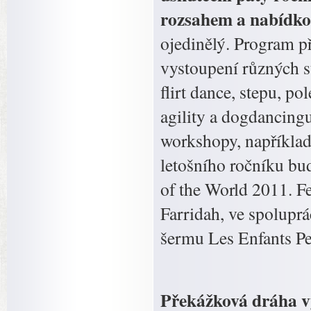
rozsahem a nabídk
ojedinělý. Program p
vystoupení různých s
flirt dance, stepu, p
agility a dogdancingu
workshopy, například
letošního ročníku bu
of the World 2011. Fe
Farridah, ve spolupr
šermu Les Enfants Pe
Překážková dráha v