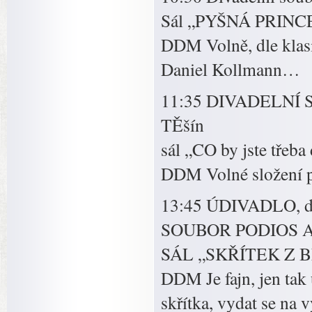
Sál „PYŠNÁ PRIN
DDM Volně, dle klasi
Daniel Kollmann…
11:35 DIVADELNÍ 
TĚšín
sál „CO by jste třeba
DDM Volné složení př
13:45 ÚDIVADLO, d
SOUBOR PODIOS 
SÁL „SKŘÍTEK Z 
DDM Je fajn, jen tak 
skřítka, vydat se na v