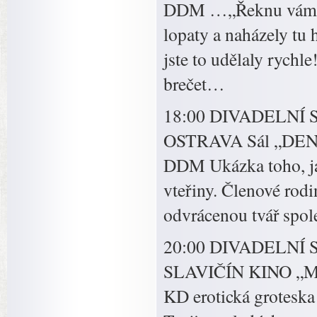
DDM …„Řeknu vám, co 
lopaty a naházely tu 
jste to udělaly rychl
brečet…
18:00 DIVADELNÍ S
OSTRAVA Sál „DE
DDM Ukázka toho, ja
vteřiny. Členové rodi
odvrácenou tvář spol
20:00 DIVADELNÍ
SLAVIČÍN KINO „
KD erotická groteska