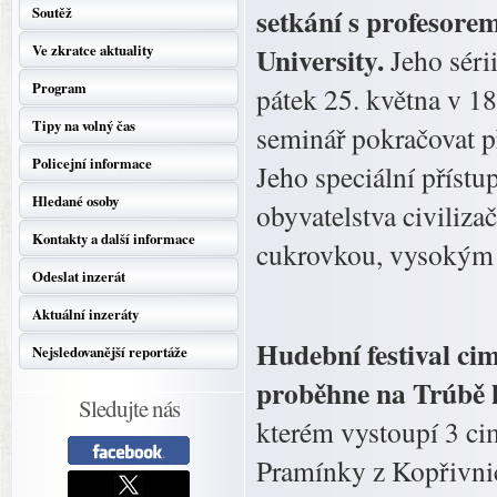
setkání s profesore
Soutěž
University.
Ve zkratce aktuality
Jeho séri
Program
pátek 25. května v 1
Tipy na volný čas
seminář pokračovat p
Policejní informace
Jeho speciální přístu
Hledané osoby
obyvatelstva civiliz
Kontakty a další informace
cukrovkou, vysokým
Odeslat inzerát
Aktuální inzeráty
Hudební festival ci
Nejsledovanější reportáže
proběhne na Trúbě 
Sledujte nás
kterém vystoupí 3 ci
Pramínky z Kopřivnic