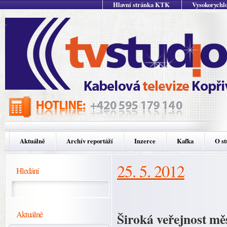
Hlavní stránka KTK
Vysokorychlo
Aktuálně
Archív reportáží
Inzerce
Kafka
O st
25. 5. 2012
Hledání
Aktuálně
Široká veřejnost mě