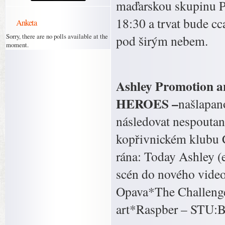
maďarskou skupinu Pé
18:30 a trvat bude c
Anketa
Sorry, there are no polls available at the
pod širým nebem.
moment.
Ashley Promotion 
HEROES –
našlapan
následovat nespoutan
kopřivnickém klubu C
rána: Today Ashley (
scén do nového video
Opava*The Challenge
art*Raspber – STU:B