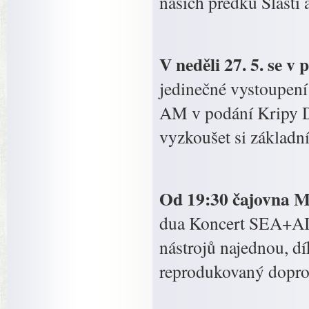
našich předků Slasti a
V neděli 27. 5. se 
jedinečné vystoupe
AM v podání Kripy De
vyzkoušet si základní
Od 19:30 čajovna 
dua Koncert SEA+AIR
nástrojů najednou, dí
reprodukovaný dopro