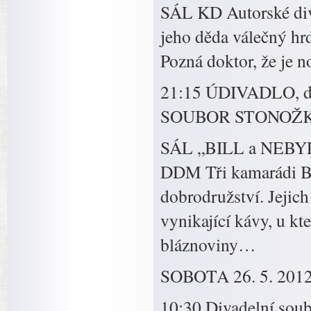
SÁL KD Autorské diva
jeho děda válečný hrd
Pozná doktor, že je 
21:15 ÚDIVADLO, d
SOUBOR STONOŽKA –
SÁL „BILL a NEBY
DDM Tři kamarádi Bil
dobrodružství. Jejich
vynikající kávy, u kt
bláznoviny…
SOBOTA 26. 5. 201
10:30 Divadelní 