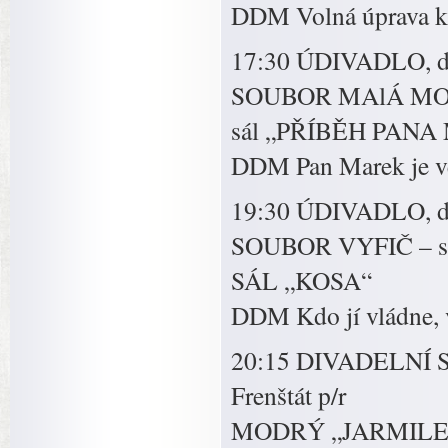
DDM Volná úprava kl
17:30 ÚDIVADLO, d
SOUBOR MAlÁ M
sál „PŘÍBĚH PAN
DDM Pan Marek je vě
19:30 ÚDIVADLO, d
SOUBOR VYFIČ – stu
SÁL „KOSA“
DDM Kdo jí vládne, 
20:15 DIVADELNÍ S
Frenštát p/r
MODRÝ „JARMILE