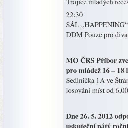
Trojice mladých recesi
22:30
SÁL „HAPPENING“
DDM Pouze pro divade
MO ČRS Příbor zve 
pro mládež 16 – 18 l
Sedlnička 1A ve Štr
losování míst od 6,0
Dne 26. 5. 2012 odpo
uskuteční pátý roční