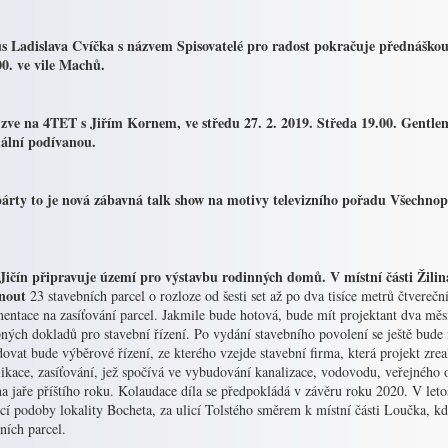
s Ladislava Cvíčka s názvem Spisovatelé pro radost pokračuje přednáškou o
00. ve vile Machů.
ve na 4TET s Jiřím Kornem, ve středu 27. 2. 2019. Středa 19.00. Gentlema
nální podívanou.
árty to je nová zábavná talk show na motivy televizního pořadu Všechnopár
Jičín připravuje území pro výstavbu rodinných domů. V místní části Žilina
nout
23 stavebních parcel o rozloze od šesti set až po dva tisíce metrů čtvereč
ntace na zasíťování parcel. Jakmile bude hotová, bude mít projektant dva měsíc
ných dokladů pro stavební řízení. Po vydání stavebního povolení se ještě bude
ovat bude výběrové řízení, ze kterého vzejde stavební firma, která projekt zre
ikace, zasíťování, jež spočívá ve vybudování kanalizace, vodovodu, veřejného
na jaře příštího roku. Kolaudace díla se předpokládá v závěru roku 2020. V let
í podoby lokality Bocheta, za ulicí Tolstého směrem k místní části Loučka, kde
ních parcel.