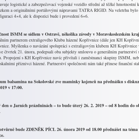
tavuje logistické a zabezpečovací vojenské vozidlo střední až těžké hmotnostn
zkem a originálními portálovými nápravami TATRA RIGID. Na veletrhu bylo 
iguraci 4×4, ale k dispozici bude i provedení 6×6.
čnost ISMM se sídlem v Ostravě, několika závody v Moravskoslezském kraji 
álním partnerem extraligového Klubu házené Kopřivnice (dále jen KH Kopřiv
vnice. Myšlenka o navázání spolupráci s extraligovým klubem KH Kopřivnice v
ve čtvrtek 21. února, podepsali oba subjekty smlouvu o generálním partnerství 
. Propojení s KH Kopřivnice navíc přivítali i zaměstnanci skupiny ISMM, neboť
 skalními příznivci házené. Partnerství společnosti nám také přinese finanční st
um balsamina na Sokolovské zve maminky kojenců na přednášku s diskuzí
2019 v 17:00.
 den o Jarních prázdninách – to bude úterý 26. 2. 2019 – od 8 hodin do 
.
otvůrně bude ZDENĚK PÍCL 26. února 2019 od 18.00 přednášet na téma 3. 
ce.