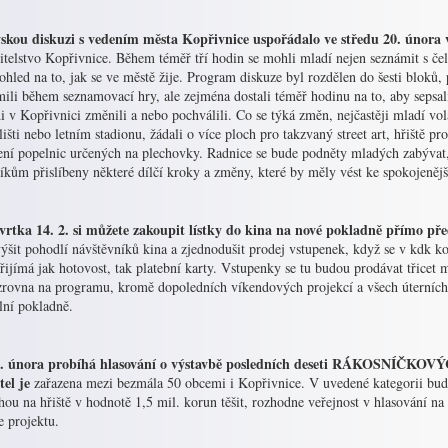
skou diskuzi s vedením města Kopřivnice uspořádalo ve středu 20. února
itelstvo Kopřivnice. Během téměř tří hodin se mohli mladí nejen seznámit s čeln
ohled na to, jak se ve městě žije. Program diskuze byl rozdělen do šesti bloků, p
ili během seznamovací hry, ale zejména dostali téměř hodinu na to, aby sepsali
i v Kopřivnici změnili a nebo pochválili. Co se týká změn, nejčastěji mladí vo
išti nebo letním stadionu, žádali o více ploch pro takzvaný street art, hřiště 
ení popelnic určených na plechovky. Radnice se bude podněty mladých zabývat,
íkům přislíbeny některé dílčí kroky a změny, které by měly vést ke spokojeněj
vrtka 14. 2. si můžete zakoupit lístky do kina na nové pokladně přímo p
ýšit pohodlí návštěvníků kina a zjednodušit prodej vstupenek, když se v kdk k
řijímá jak hotovost, tak platební karty. Vstupenky se tu budou prodávat třicet 
zrovna na programu, kromě dopoledních víkendových projekcí a všech úterních.
lní pokladně.
. února probíhá hlasování o výstavbě posledních deseti RÁKOSNÍČKOVÝC
tel je
zařazena mezi bezmála 50 obcemi i Kopřivnice. V uvedené kategorii budou
hou na hřiště v hodnotě 1,5 mil. korun těšit, rozhodne veřejnost v hlasování 
e projektu.