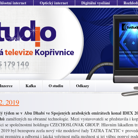
hlostní internet
Optický internet
Digitální vysílání
Rozhled
Inzerce
Kafka
O studiu
Odkazy
 2. 2019
ý týden se v Abu Dhabí ve Spojených arabských emirátech konal IDEX 201
rhů
zaměřených na obranné technologie. Mezi vystavovateli se představila i
ici se společnostmi holdingu CZECHOSLOVAK GROUP. Hlavním lákadlem tradi
2019 byl bezesporu zcela nový vůz modelové řady TATRA TACTIC v proveden
vní premiéru a odborná i laická veřejnost měla možnost si jej vůbec poprvé po