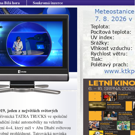
na Bílá hora
Soukromá inzerce
9, jeden z největších světových
 kopřivnická TATRA TRUCKS ve společné
ční české automobilky na veletrhu
í 4×4, který měl v Abu Dhabí světovou
drobně prohlédnout. Tatrovácká novinka