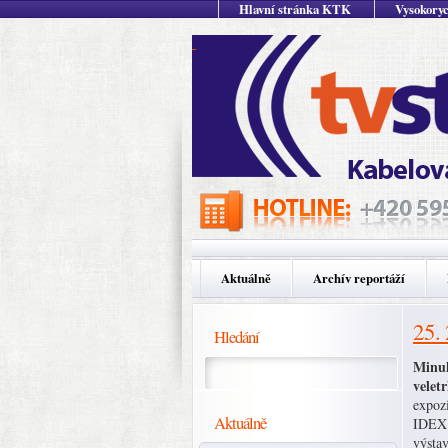
Hlavní stránka KTK
Vysokoryc
Aktuálně
Archív reportáží
25.
Hledání
Minul
velet
expoz
Aktuálně
IDEX 
výsta