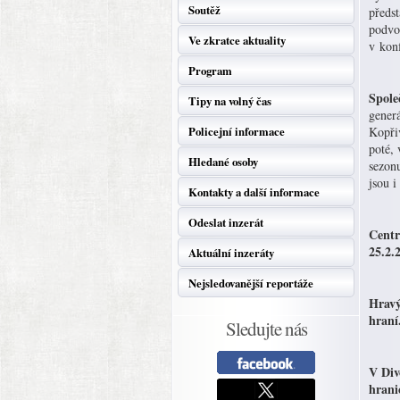
Soutěž
předs
podvo
Ve zkratce aktuality
v konf
Program
Spole
Tipy na volný čas
gener
Policejní informace
Kopři
poté, 
Hledané osoby
sezonu
jsou i
Kontakty a další informace
Odeslat inzerát
Centr
25.2.
Aktuální inzeráty
Nejsledovanější reportáže
Hravý
hraní
Sledujte nás
V Div
hrani