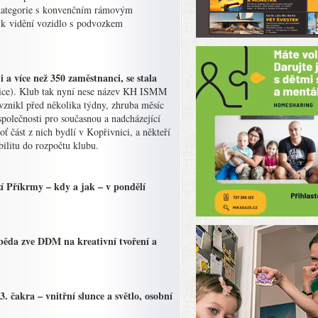
í kategorie s konvenčním rámovým
k vidění vozidlo s podvozkem
a více než 350 zaměstnanci, se stala
nice). Klub tak nyní nese název KH ISMM
znikl před několika týdny, zhruba měsíc
společnosti pro současnou a nadcházející
 část z nich bydlí v Kopřivnici, a někteří
abilitu do rozpočtu klubu.
 Příkrmy – kdy a jak – v pondělí
oběda zve DDM na kreativní tvoření a
čakra – vnitřní slunce a světlo, osobní