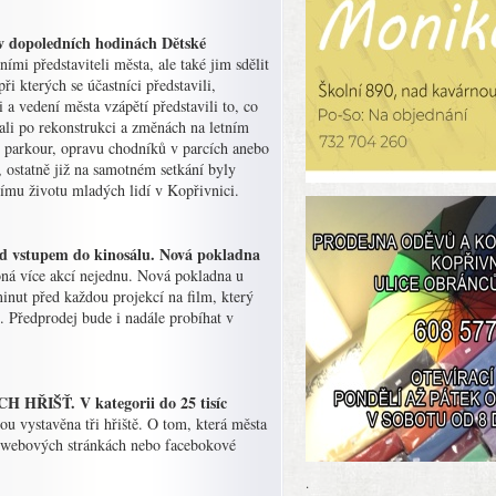
 v dopoledních hodinách Dětské
ími představiteli města, ale také jim sdělit
ři kterých se účastníci představili,
 a vedení města vzápětí představili to, co
lali po rekonstrukci a změnách na letním
pro parkour, opravu chodníků v parcích anebo
 ostatně již na samotném setkání byly
šímu životu mladých lidí v Kopřivnici.
řed vstupem do kinosálu. Nová pokladna
oná více akcí nejednu. Nová pokladna u
minut před každou projekcí na film, který
 Předprodej bude i nadále probíhat v
H HŘIŠŤ. V kategorii do 25 tisíc
 vystavěna tři hřiště. O tom, která města
na webových stránkách nebo facebokové
.