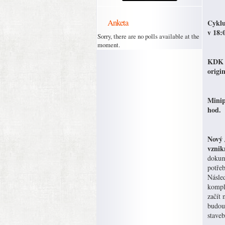
Anketa
Cyklu
v 18:
Sorry, there are no polls available at the
moment.
KDK z
origi
Minip
hod.
Nový 
vznik
dokume
potřeb
Násled
kompl
začít 
budouc
staveb