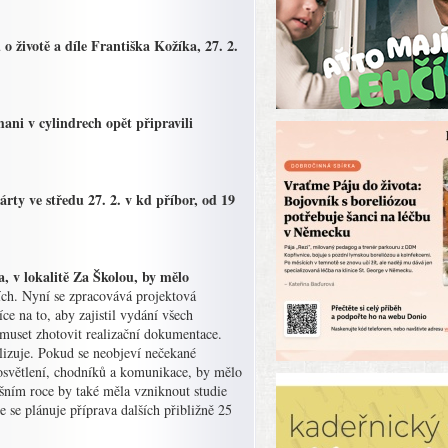
 životě a díle Františka Kožíka, 27. 2.
ni v cylindrech opět připravili
ty ve středu 27. 2. v kd příbor, od 19
, v lokalitě Za Školou, by mělo
ních. Nyní se zpracovává projektová
e na to, aby zajistil vydání všech
 muset zhotovit realizační dokumentace.
alizuje. Pokud se neobjeví nečekané
 osvětlení, chodníků a komunikace, by mělo
ošním roce by také měla vzniknout studie
 se plánuje příprava dalších přibližně 25