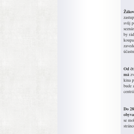
Žákov
zastup
svůj p
seznám
by rád
koupal
zaved
účastn
Od čt
má
zv
kina p
bude 
centrá
Do 28
obyva
se mo
stránc