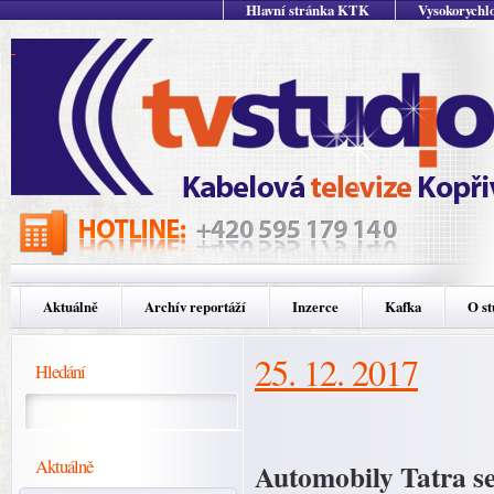
Hlavní stránka KTK
Vysokorychlo
Aktuálně
Archív reportáží
Inzerce
Kafka
O st
25. 12. 2017
Hledání
Aktuálně
Automobily Tatra s