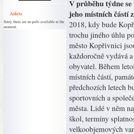
V průběhu týdne se 
jeho místních částí
Anketa
Sorry, there are no polls available at the
2018, kdy bude Kopři
moment.
trochu jiného úhlu p
město Kopřivnici jsou
každoročně vydává a 
obyvatel. Během letoš
místních částí, památ
předchozích letech b
sportovních a společe
města. Lidé v něm na
škol, termíny splatn
velkoobjemových van