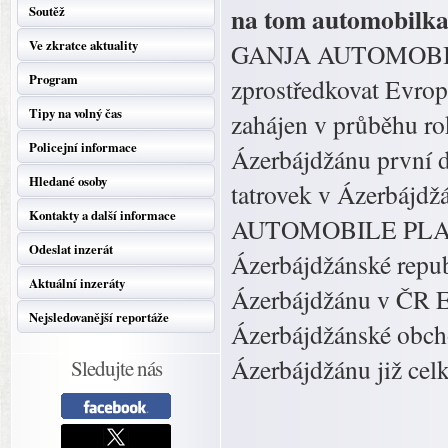
na tom automobil
Soutěž
Ve zkratce aktuality
GANJA AUTOMOBILE 
Program
zprostředkovat Evro
Tipy na volný čas
zahájen v průběhu r
Policejní informace
Ázerbájdžánu první d
Hledané osoby
tatrovek v Ázerbá
Kontakty a další informace
AUTOMOBILE PLANT
Odeslat inzerát
Ázerbájdžánské repub
Aktuální inzeráty
Ázerbájdžánu v ČR E.
Nejsledovanější reportáže
Ázerbájdžánské obch
Ázerbájdžánu již cel
Sledujte nás