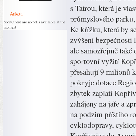
s Tatrou, která je vl
Anketa
průmyslového parku, 
Sorry, there are no polls available at the
Ke křížku, která by s
moment.
zvýšení bezpečnosti l
ale samozřejmě také 
sportovní vyžití Kop
přesahují 9 milionů 
pokryje dotace Regi
zbytek zaplatí Kopři
zahájeny na jaře a zp
na podzim příštího r
cyklodopravy, cyklotu
Kopřivnice do Asociac