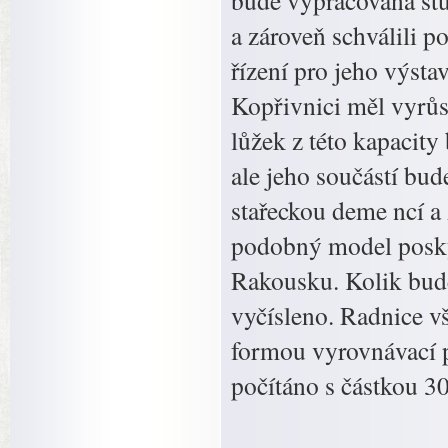
bude vypracována stu
a zároveň schválili p
řízení pro jeho výsta
Kopřivnici měl vyrůs
lůžek z této kapacit
ale jeho součástí bud
stařeckou deme ncí a
podobný model poskyt
Rakousku. Kolik bude
vyčísleno. Radnice 
formou vyrovnávací p
počítáno s částkou 30