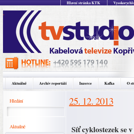
Hlavní stránka KTK
Vysokorychlo
Aktuálně
Archív reportáží
Inzerce
Kafka
O st
25. 12. 2013
Hledání
Aktuálně
Síť cyklostezek se v