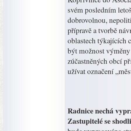
svém posledním letoš
dobrovolnou, nepoliti
přípravě a tvorbě návr
oblastech týkajících 
být možnost výměny z
zúčastněných obcí př
užívat označení „měs
Radnice nechá vypra
Zastupitelé se shodli