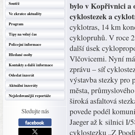
bylo v Kopřivnici a
Soutěž
cyklostezek a cyklot
Ve zkratce aktuality
Program
cyklotras, 14 km kon
Tipy na volný čas
cyklopruhů. V roce 2
Policejní informace
další úsek cykloprop
Hledané osoby
Vlčovicemi. Nyní má 
Kontakty a další informace
zprávu – síť cyklostez
Odeslat inzerát
výstavba stezky pro p
Aktuální inzeráty
města, průmyslového 
Nejsledovanější reportáže
široká asfaltová stezk
povede podél komuni
Sledujte nás
Jaeger až k silnici I/
cyklostezku „Z Pood