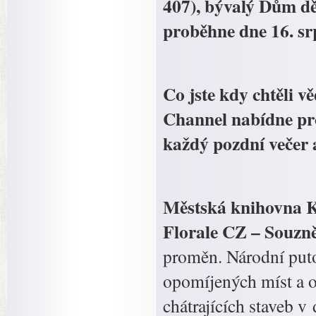
407), bývalý Dům dě
proběhne dne 16. sr
Co jste kdy chtěli vě
Channel nabídne pro
každý pozdní večer a
Městská knihovna Ko
Florale CZ – Souzněn
proměn. Národní puto
opomíjených míst a o
chátrajících staveb v