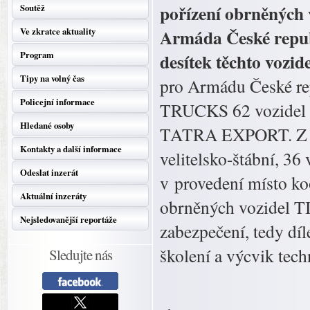
pořízení obrněných 
Soutěž
Armáda České republ
Ve zkratce aktuality
Program
desítek těchto vozid
Tipy na volný čas
pro Armádu České re
Policejní informace
TRUCKS 62 vozidel T
Hledané osoby
TATRA EXPORT. Z cel
Kontakty a další informace
velitelsko-štábní, 36
Odeslat inzerát
v provedení místo k
Aktuální inzeráty
obrněných vozidel TI
Nejsledovanější reportáže
zabezpečení, tedy díl
školení a výcvik tech
Sledujte nás