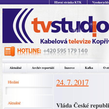
Hlavní stránka KTK
Vysokorychlo
Aktuálně
Archív reportáží
Inzerce
Kafka
O st
24. 7. 2017
Hledání
Aktuálně
Vláda České republi