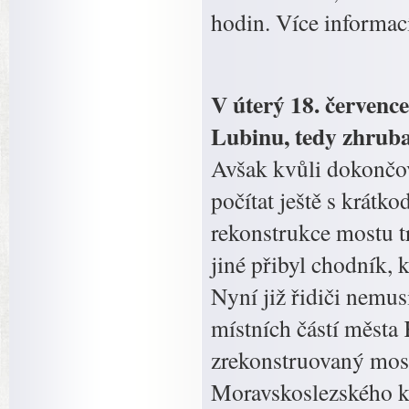
hodin. Více informac
V úterý 18. červenc
Lubinu, tedy zhrub
Avšak kvůli dokončov
počítat ještě s krát
rekonstrukce mostu 
jiné přibyl chodník, 
Nyní již řidiči nemus
místních částí města 
zrekonstruovaný most,
Moravskoslezského kr