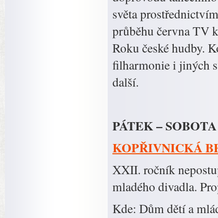
světa prostřednictví
průběhu června TV ka
Roku české hudby. Ko
filharmonie i jiných
další.
PÁTEK – SOBOTA 
KOPŘIVNICKÁ BED
XXII. ročník nepostu
mladého divadla. Pr
Kde: Dům dětí a mlá