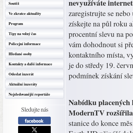
nevyužíváte internet
Soutěž
zaregistrujte se nebo
Ve zkratce aktuality
získejte na půl roku 
Program
procentní slevu na p
Tipy na volný čas
vám dohodnout si př
Policejní informace
kontaktního místa, v
Hledané osoby
je do středy 19. červ
Kontakty a další informace
podmínek získání sle
Odeslat inzerát
Aktuální inzeráty
Nejsledovanější reportáže
Nabídku placených 
Sledujte nás
ModernTV rozšířila
stanice do konce mě