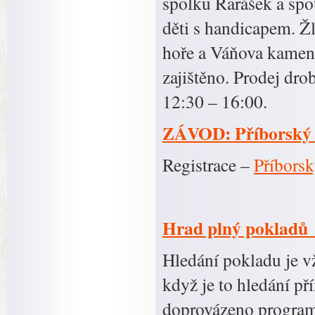
spolku Rarášek a spo
děti s handicapem. Ž
hoře a Váňova kamen
zajištěno. Prodej dr
12:30 – 16:00.
ZÁVOD: Příborský 
Registrace –
Příborsk
Hrad plný pokladů
Hledání pokladu je vž
když je to hledání p
doprovázeno program