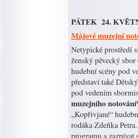
PÁTEK 24. KVĚTN
Májové muzejní not
Netypické prostředí s
ženský pěvecký sbor 
hudební scény pod v
představí také Děts
pod vedením sbormis
muzejního notování
„Kopřivjané“ hudebn
rodáka Zdeňka Petra.
programu a zazpívat 