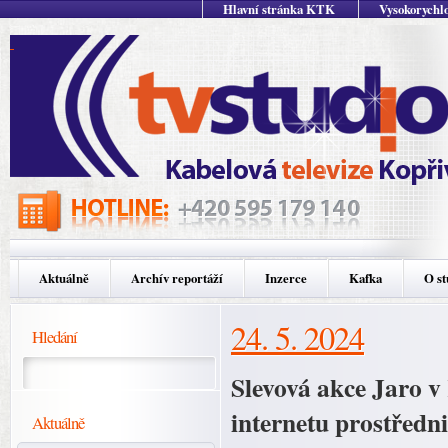
Hlavní stránka KTK
Vysokorychlo
Aktuálně
Archív reportáží
Inzerce
Kafka
O st
24. 5. 2024
Hledání
Slevová akce Jaro v
internetu prostředn
Aktuálně