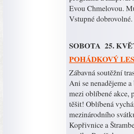
Evou Chmelovou. Muz
Vstupné dobrovolné.
SOBOTA 25. KVĚ
POHÁDKOVÝ LES 
Zábavná soutěžní tr
Ani se nenadějeme a 
mezi oblíbené akce, 
těšit! Oblíbená vychá
mezinárodního svátk
Kopřivnice a Štramb