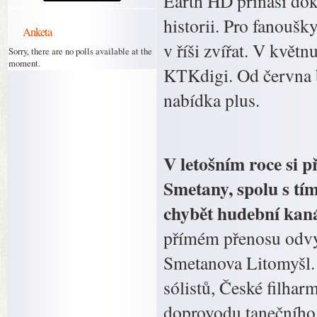
Earth HD přináší dok
historii. Pro fanouš
Anketa
v říši zvířat. V květ
Sorry, there are no polls available at the
moment.
KTKdigi. Od června b
nabídka plus.
V letošním roce si 
Smetany, spolu s tí
chybět hudební ka
přímém přenosu odvys
Smetanova Litomyšl. 
sólistů, České filha
doprovodu tanečního 