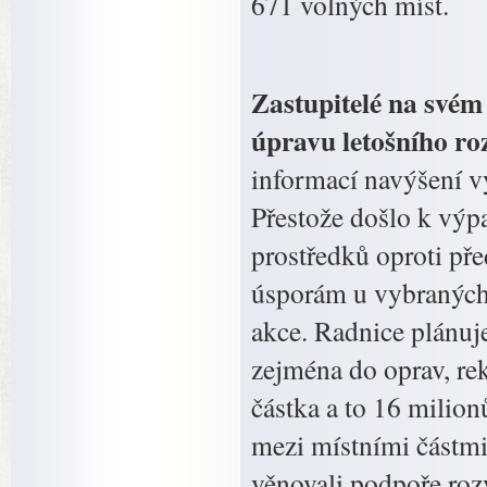
671 volných míst.
Zastupitelé na svém
úpravu letošního ro
informací navýšení v
Přestože došlo k výp
prostředků oproti př
úsporám u vybraných 
akce. Radnice plánuj
zejména do oprav, rek
částka a to 16 milio
mezi místními částmi
věnovali podpoře roz