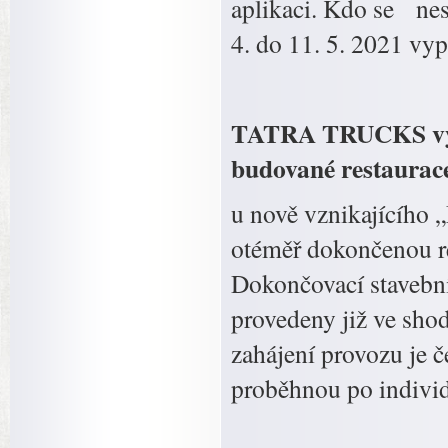
aplikaci. Kdo se n
4. do 11. 5. 2021 vyp
TATRA TRUCKS vyhlá
budované restaurac
u nově vznikajícího
otéměř dokončenou re
Dokončovací stavební
provedeny již ve sh
zahájení provozu je 
proběhnou po indivi