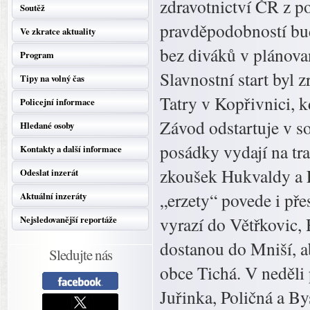
zdravotnictví ČR z po
Soutěž
pravděpodobností bud
Ve zkratce aktuality
bez diváků v plánova
Program
Slavnostní start byl
Tipy na volný čas
Tatry v Kopřivnici, k
Policejní informace
Závod odstartuje v s
Hledané osoby
posádky vydají na tr
Kontakty a další informace
zkoušek Hukvaldy a L
Odeslat inzerát
„erzety“ povede i pře
Aktuální inzeráty
vyrazí do Větřkovic,
Nejsledovanější reportáže
dostanou do Mniší, ab
Sledujte nás
obce Tichá. V neděli
Juřinka, Poličná a By