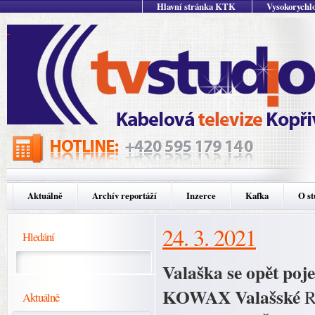
Hlavní stránka KTK
Vysokorychlo
Aktuálně
Archív reportáží
Inzerce
Kafka
O st
24. 3. 2021
Hledání
Valaška se opět poj
KOWAX Valašské
R
Aktuálně