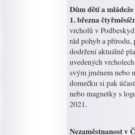
Dům dětí a mládeže 
1. března čtyřměsíč
vrcholů v Podbeskydí
rád pohyb a přírodu, 
dodržení aktuálně pla
uvedených vrcholech 
svým jménem nebo náz
domečku si pak účas
nebo magnetky s log
2021.
Nezaměstnanost v Če