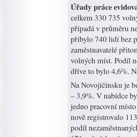
Úřady práce evidov
celkem 330 735 volný
připadá v průměru ne
přibylo 740 lidí bez 
zaměstnavatelé přito
volných míst. Podíl n
dříve to bylo 4,6%. N
Na Novojičínsku je be
– 3,9%. V nabídce by
jedno pracovní místo 
nově registrovalo 113
podíl nezaměstnaných