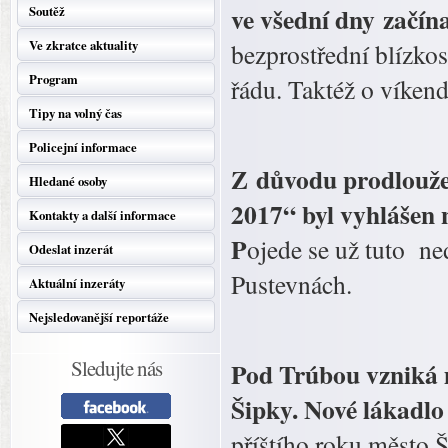
ve všední dny začín
Soutěž
Ve zkratce aktuality
bezprostřední blízkos
Program
řádu. Taktéž o víken
Tipy na volný čas
Policejní informace
Z důvodu prodlouže
Hledané osoby
2017“ byl vyhlášen
Kontakty a další informace
P
ojede se už tuto ne
Odeslat inzerát
Pustevnách.
Aktuální inzeráty
Nejsledovanější reportáže
Sledujte nás
Pod Trúbou vzniká 
Šipky. Nové lákadlo
příštího roku město