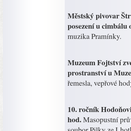
Městský pivovar Štr
posezení u cimbálu 
muzika Pramínky.
Muzeum Fojtství zve
prostranství u Muzea
řemesla, vepřové hod
10. ročník Hodoňov
hod.
Masopustní průvo
soubor Pilky ze Lhot