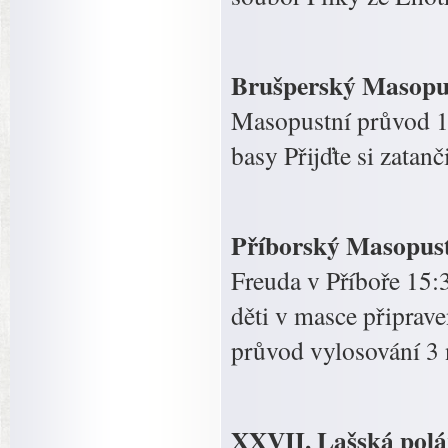
Brušperský Masopust
Masopustní průvod 1
basy Přijďte si zata
Příborský Masopust
Freuda v Příboře 15:
děti v masce připrav
průvod vylosování 3 
XXVII. Lašská polár