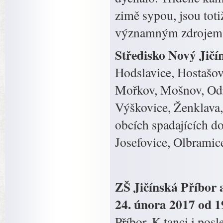
zimě sypou, jsou tot
významným zdrojem 
Středisko Nový Jičí
Hodslavice, Hostašovi
Mořkov, Mošnov, Odry
Výškovice, Ženklava, 
obcích spadajících d
Josefovice, Olbramice
ZŠ Jičínská Příbor 
24. února 2017 od 1
Příbor. K tanci i pos