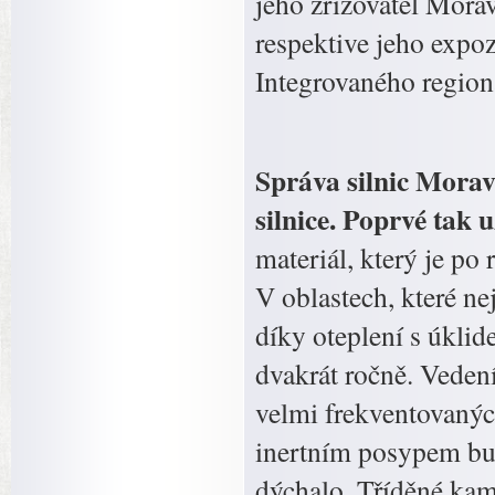
jeho zřizovatel Morav
respektive jeho expoz
Integrovaného regio
Správa silnic Morav
silnice. Poprvé tak 
materiál, který je po
V oblastech, které nej
díky oteplení s úklid
dvakrát ročně. Veden
velmi frekventovanýc
inertním posypem bud
dýchalo. Tříděné kame