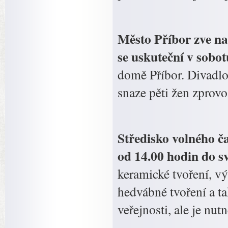
Město Příbor zve na
se uskuteční v sobo
domě Příbor. Divadlo
snaze pěti žen zprovo
Středisko volného č
od 14.00 hodin do sv
keramické tvoření, vý
hedvábné tvoření a t
veřejnosti, ale je nut