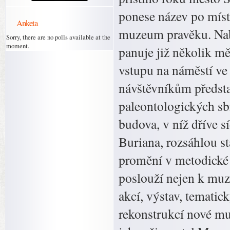
ponese název po míst
Anketa
muzeum pravěku. Nabí
Sorry, there are no polls available at the
moment.
panuje již několik m
vstupu na náměstí ve
návštěvníkům předsta
paleontologických sbí
budova, v níž dříve 
Buriana, rozsáhlou st
promění v metodické 
poslouží nejen k muz
akcí, výstav, tematic
rekonstrukcí nové m