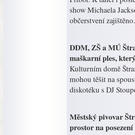
show Michaela Jackso
občerstvení zajištěno.
DDM, ZŠ a MÚ Štram
maškarní ples, kter
Kulturním domě Štram
mohou těšit na spoust
diskotéku s DJ Stoup
Městský pivovar Štr
prostor na posezení