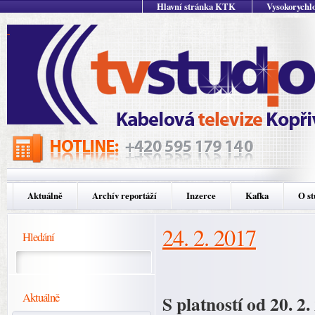
Hlavní stránka KTK
Vysokorychlo
Aktuálně
Archív reportáží
Inzerce
Kafka
O st
24. 2. 2017
Hledání
Aktuálně
S platností od 20. 