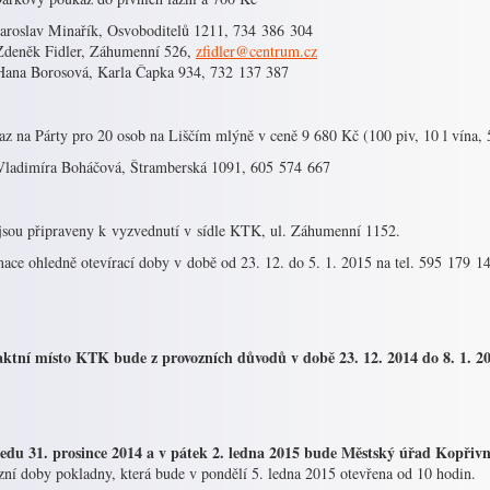
Jaroslav Minařík, Osvoboditelů 1211, 734 386 304
Zdeněk Fidler, Záhumenní 526,
zfidler@centrum.cz
Hana Borosová, Karla Čapka 934, 732 137 387
z na Párty pro 20 osob na Liščím mlýně v ceně 9 680 Kč (100 piv, 10 l vína, 5
Vladimíra Boháčová, Štramberská 1091, 605 574 667
jsou připraveny k vyzvednutí v sídle KTK, ul. Záhumenní 1152.
ace ohledně otevírací doby v době od 23. 12. do 5. 1. 2015 na tel. 595 179 14
ktní místo KTK bude z provozních důvodů v době 23. 12. 2014 do 8. 1
ředu 31. prosince 2014 a v pátek 2. ledna 2015 bude Městský úřad Kopřivn
zní doby pokladny, která bude v pondělí 5. ledna 2015 otevřena od 10 hodin.