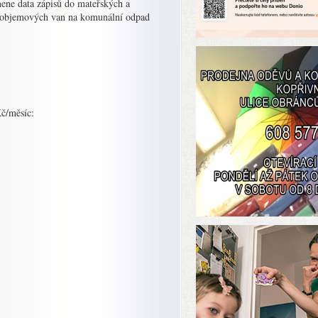
mene data zápisů do mateřských a
lkoobjemových van na komunální odpad
č/měsíc: