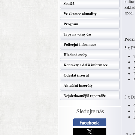
kultur
Soutěž
zákla
apod.
Ve zkratce aktuality
Program
Tipy na volný čas
Podzi
Policejní informace
5 x P
Hledané osoby
Kontakty a další informace
Odeslat inzerát
Aktuální inzeráty
Nejsledovanější reportáže
3 x D
Sledujte nás
3 x D