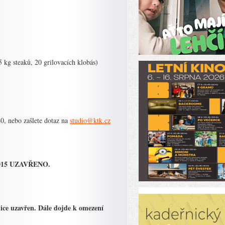
 kg steaků, 20 grilovacích klobás)
0, nebo zašlete dotaz na
studio@ktk.cz
. 2015 UZAVŘENO.
ice uzavřen. Dále dojde k omezení