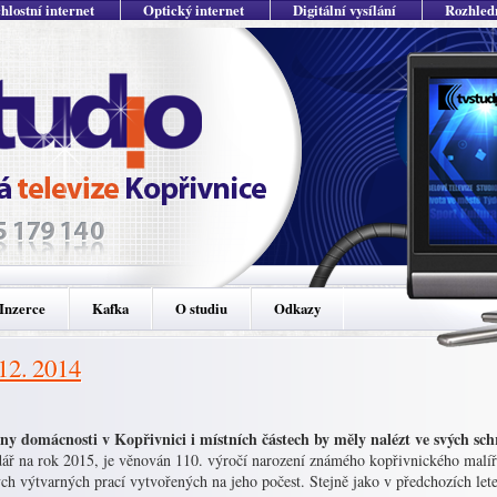
hlostní internet
Optický internet
Digitální vysílání
Rozhled
Inzerce
Kafka
O studiu
Odkazy
 12. 2014
ny domácnosti v Kopřivnici i místních částech by měly nalézt ve svých sc
dář na rok 2015, je věnován 110. výročí narození známého kopřivnického malí
ch výtvarných prací vytvořených na jeho počest. Stejně jako v předchozích le