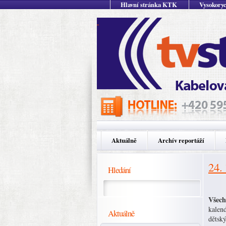
Hlavní stránka KTK
Vysokoryc
Aktuálně
Archív reportáží
24.
Hledání
Všech
kalen
Aktuálně
dětský