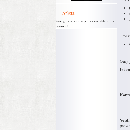
Anketa
Sorry, there are no polls available at the
moment.
Pouka
Ceny 
Inform
Konta
Ve st
provo