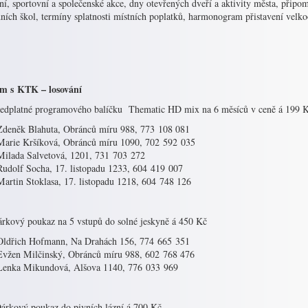
ní, sportovní a společenské akce, dny otevřených dveří a aktivity města, připo
dních škol, termíny splatnosti místních poplatků, harmonogram přistavení ve
m s KTK – losování
ředplatné programového balíčku Thematic HD mix na 6 měsíců v ceně á 199 K
Zdeněk Blahuta, Obránců míru 988, 773 108 081
Marie Kršíková, Obránců míru 1090, 702 592 035
Milada Salvetová, 1201, 731 703 272
Rudolf Socha, 17. listopadu 1233, 604 419 007
Martin Stoklasa, 17. listopadu 1218, 604 748 126
árkový poukaz na 5 vstupů do solné jeskyně á 450 Kč
Oldřich Hofmann, Na Drahách 156, 774 665 351
Evžen Milčinský, Obránců míru 988, 602 768 476
Lenka Mikundová, Alšova 1140, 776 033 969
árkový poukaz do pivních lázní á 700 Kč