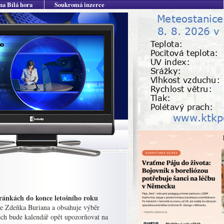
na Bílá hora
Soukromá inzerce
hránkách do konce letošního roku
ře Zdeňka Buriana a obsahuje výběr
tech bude kalendář opět upozorňovat na