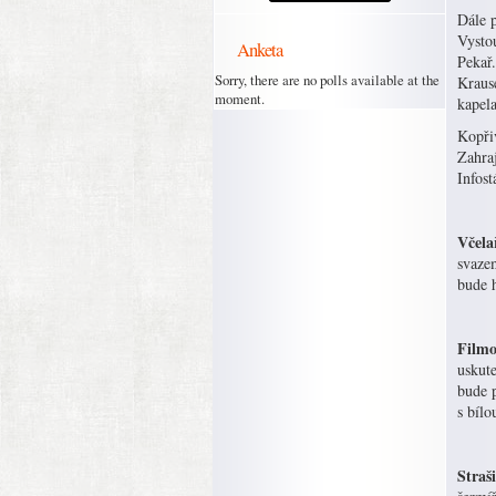
Dále 
Vysto
Anketa
Pekař.
Sorry, there are no polls available at the
Kraus
moment.
kapela
Kopřiv
Zahraj
Infost
Včela
svazem
bude 
Filmo
uskute
bude p
s bílo
Straš