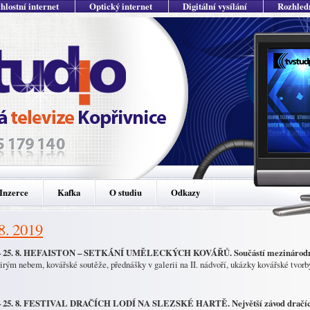
hlostní internet
Optický internet
Digitální vysílání
Rozhled
Inzerce
Kafka
O studiu
Odkazy
 8. 2019
– 25. 8. HEFAISTON – SETKÁNÍ UMĚLECKÝCH KOVÁŘŮ. Součástí mezinárodního
širým nebem, kovářské soutěže, přednášky v galerii na II. nádvoří, ukázky kovářské tvor
– 25. 8. FESTIVAL DRAČÍCH LODÍ NA SLEZSKÉ HARTĚ. Největší závod dračích 