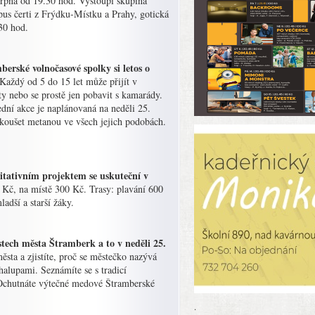
 srpna od 19.30 hod. Vystoupí skupina
us čerti z Frýdku-Místku a Prahy, gotická
30 hod.
rské volnočasové spolky si letos o
Každý od 5 do 15 let může přijít v
ity nebo se prostě jen pobavit s kamarády.
ední akce je naplánovaná na neděli 25.
zkoušet metanou ve všech jejich podobách.
ritativním projektem se uskuteční v
 Kč, na místě 300 Kč. Trasy: plavání 600
dší a starší žáky.
tech města Štramberk a to v neděli 25.
ěsta a zjistíte, proč se městečko nazývá
alupami. Seznámíte se s tradicí
. Ochutnáte výtečné medové Štramberské
.