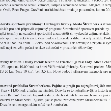
ské souboje, ohňová show. Akce plná čar a strašidel se uskuteční v sobotu 24.
rického a scénického šermu Valmont, skupina scénického šermu Allegros, Kramp
a Ordá, Boca Fuego. Otevření strašidelné části hradu je po setmění, kolem 20:
berské sportovní prázdniny: Curlingové hrátky. Město Štramberk a štrambe
inách pro děti připravili zajímavý program: Štramberské sportovní prázdniny. 
ující termíny na označená sportoviště a zasoutěžit si, vyzkoušet zajímavé aktiv
dé sportovce čeká 6 akcí, které budou různorodé a slibují skvělý zážitek. Posl
od 9.00 hod. na hřišti TJ Sokol pod Sokolovnou. Tak neváhejte a přijďte si vy
adě nepříznivého počasí se akce uskuteční v prostorách tělocvičny.
ovický triatlon. Desátý ročník terénního triatlonu je zase tady. Akce s cha
i
25. srpna od 10.00 hod. na hrázi Větřkovické přehrady. Startovné předem 250
B 20 km (ženy 10 km), běh 3,5 km. Nově budou i připraveny kategorie pro mla
tovaná prohlídka Štramberkem. Pojďte se projít po nejzajímavějších mís
 Sraz v 14.00 hod. u kašny na náměstí. Dozvíte se to nejzajímavější z historie m
vský Betlém“. Poznáte tajemství starobylých zákoutí lemovaných roubenými ch
arnictví ve Štramberku. Zjistíte, jak se pečou zaručeně pravé Štramberské uši
 Dozvíte se o energetickém místě ve Štramberku.