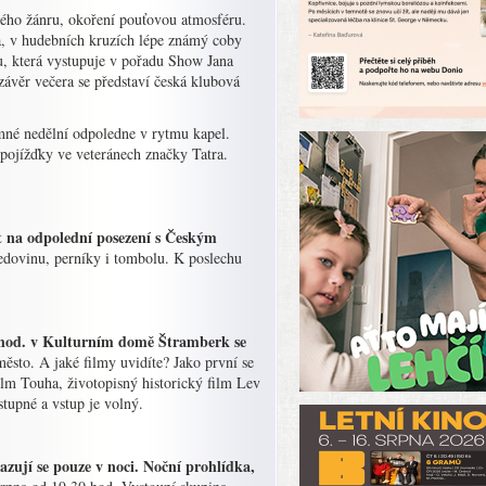
vého žánru, okoření pouťovou atmosféru.
a, v hudebních kruzích lépe známý coby
u, která vystupuje v pořadu Show Jana
ávěr večera se představí česká klubová
emné nedělní odpoledne v rytmu kapel.
 pojížďky ve veteránech značky Tatra.
it na odpolední posezení s Českým
medovinu, perníky i tombolu. K poslechu
0 hod. v Kulturním domě Štramberk se
město. A jaké filmy uvidíte? Jako první se
ilm Touha, životopisný historický film Lev
tupné a vstup je volný.
azují se pouze v noci. Noční prohlídka,