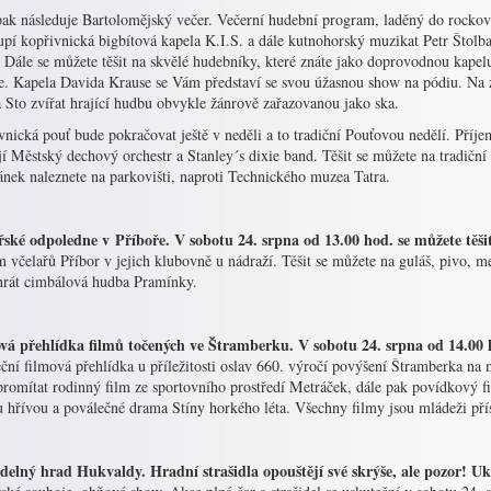
pak následuje Bartolomějský večer. Večerní hudební program, laděný do rocko
upí kopřivnická bigbítová kapela K.I.S. a dále kutnohorský muzikat Petr Štolb
 Dále se můžete těšit na skvělé hudebníky, které znáte jako doprovodnou kapel
e. Kapela Davida Krause se Vám představí se svou úžasnou show na pódiu. Na z
 Sto zvířat hrající hudbu obvykle žánrově zařazovanou jako ska.
nická pouť bude pokračovat ještě v neděli a to tradiční Pouťovou nedělí. Příj
í Městský dechový orchestr a Stanley´s dixie band. Těšit se můžete na tradiční
ánek naleznete na parkovišti, naproti Technického muzea Tatra.
řské odpoledne v Příboře. V sobotu 24. srpna od 13.00 hod. se můžete těš
 včelařů Příbor v jejich klubovně u nádraží. Těšit se můžete na guláš, pivo, 
hrát cimbálová hudba Pramínky.
vá přehlídka filmů točených ve Štramberku. V sobotu 24. srpna od 14.0
ční filmová přehlídka u příležitosti oslav 660. výročí povýšení Štramberka na 
romítat rodinný film ze sportovního prostředí Metráček, dále pak povídkový f
u hřívou a poválečné drama Stíny horkého léta. Všechny filmy jsou mládeži přís
idelný hrad Hukvaldy. Hradní strašidla opouštějí své skrýše, ale pozor! Uk