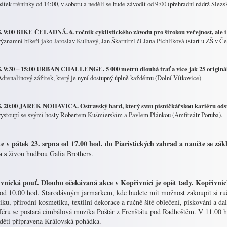
pátek tréninky od 14:00, v sobotu a neděli se bude závodit od 9:00 (přehradní nádrž Slezs
8. 9:00 BIKE ČELADNÁ. 6. ročník cyklistického závodu pro širokou veřejnost, ale i 
významní bikeři jako Jaroslav Kulhavý, Jan Škarnitzl či Jana Pichlíková (start u ZŠ v Č
8. 9:30 – 15:00 URBAN CHALLENGE. 5 000 metrů dlouhá trať a více jak 25 origin
Adrenalinový zážitek, který je nyní dostupný úplně každému (Dolní Vítkovice)
8. 20:00 JAREK NOHAVICA. Ostravský bard, který svou písničkářskou kariéru ods
vystoupí se svými hosty Robertem Kuśmierskim a Pavlem Plánkou (Amfiteátr Poruba).
te v pátek 23. srpna od 17.00 hod. do Piaristických zahrad a naučte se z
 s
živou hudbou Galia Brothers.
vnická pouť. Dlouho očekávaná akce v Kopřivnici je opět tady. Kopřivnic
 od 10.00 hod. Starodávným jarmarkem, kde budete mít možnost zakoupit si ru
ku, přírodní kosmetiku, textilní dekorace a ručně šité oblečení, pískování a 
féru se postará cimbálová muzika Poštár z Frenštátu pod Radhoštěm. V 11.00 h
 děti připravena Královská pohádka.