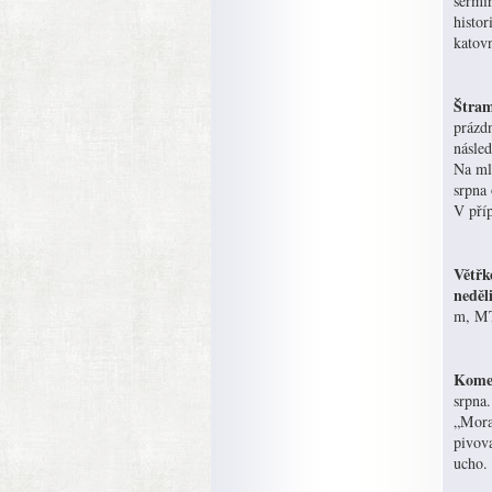
šermíř
histo
katovn
Štram
prázdn
násled
Na mla
srpna 
V příp
Větřk
neděl
m, MT
Komen
srpna.
„Mora
pivov
ucho.