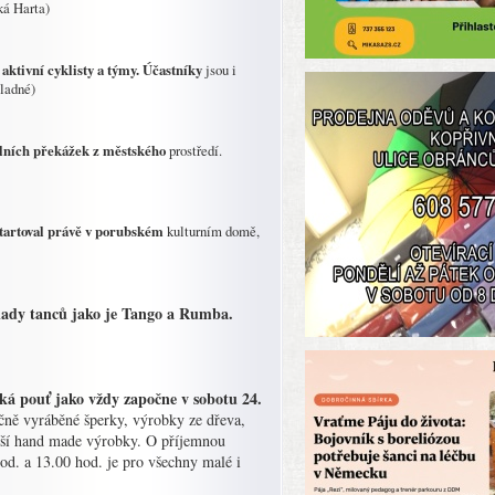
ká Harta)
aktivní cyklisty a týmy. Účastníky
jsou i
eladné)
álních překážek z městského
prostředí.
tartoval právě v porubském
kulturním domě,
áklady tanců jako je Tango a Rumba.
ká pouť jako vždy započne v sobotu 24.
čně vyráběné šperky, výrobky ze dřeva,
další hand made výrobky. O příjemnou
od. a 13.00 hod. je pro všechny malé i