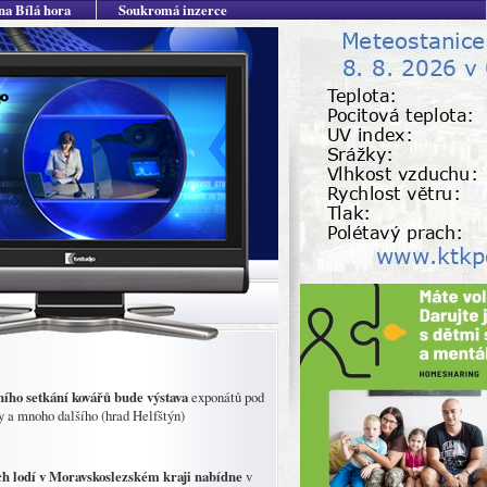
na Bílá hora
Soukromá inzerce
 setkání kovářů bude výstava
exponátů pod
by a mnoho dalšího (hrad Helfštýn)
lodí v Moravskoslezském kraji nabídne
v