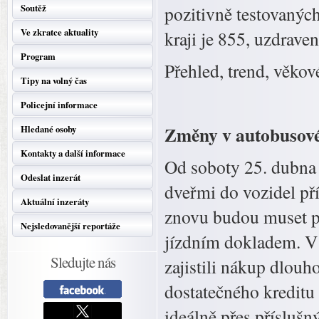
Soutěž
pozitivně testovaný
Ve zkratce aktuality
kraji je 855, uzdrave
Program
Přehled, trend, věkov
Tipy na volný čas
Policejní informace
Změny v autobusov
Hledané osoby
Kontakty a další informace
Od soboty 25. dubna 
Odeslat inzerát
dveřmi do vozidel pří
Aktuální inzeráty
znovu budou muset p
Nejsledovanější reportáže
jízdním dokladem. V té
Sledujte nás
zajistili nákup dlou
dostatečného kreditu
ideálně přes přísluš