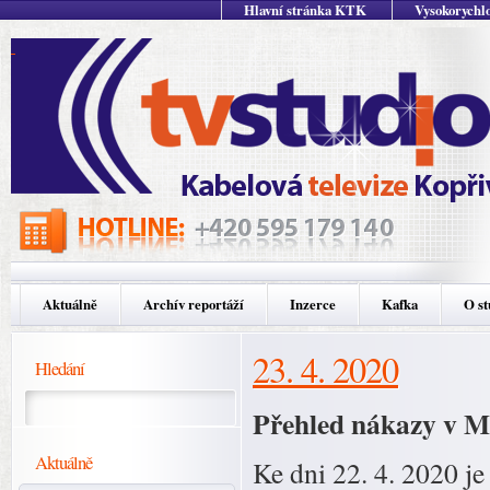
Hlavní stránka KTK
Vysokorychlo
Aktuálně
Archív reportáží
Inzerce
Kafka
O st
23. 4. 2020
Hledání
Přehled nákazy v Mo
Aktuálně
Ke dni 22. 4. 2020 j