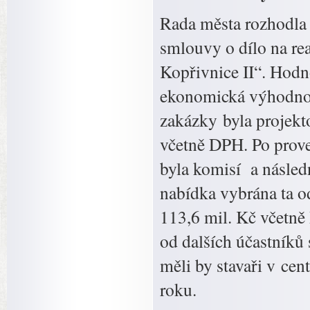
Rada města rozhodla 
smlouvy o dílo na rea
Kopřivnice II“. Hodn
ekonomická výhodnos
zakázky byla projek
včetně DPH. Po prov
byla komisí a násle
nabídka vybrána ta
113,6 mil. Kč včetn
od dalších účastníků 
měli by stavaři v cen
roku.