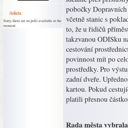
pobočky Dopravních i
Anketa
včetně stanic s pokla
Sorry, there are no polls available at the
moment.
to, že u řidičů přímě
takzvanou ODISku nah
cestování prostředni
povinnost mít po ce
prostředky. Pro výstu
zadní dveře. Upředn
kartou. Pokud cestují
platili přesnou částko
Rada města vybrala 