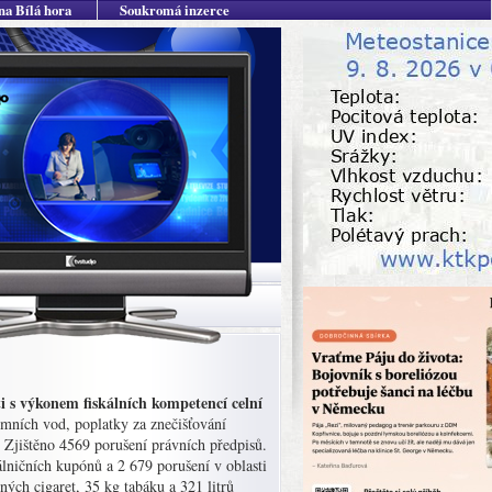
na Bílá hora
Soukromá inzerce
ti s výkonem fiskálních kompetencí celní
emních vod, poplatky za znečišťování
 Zjištěno 4569 porušení právních předpisů.
lničních kupónů a 2 679 porušení v oblasti
ných cigaret, 35 kg tabáku a 321 litrů