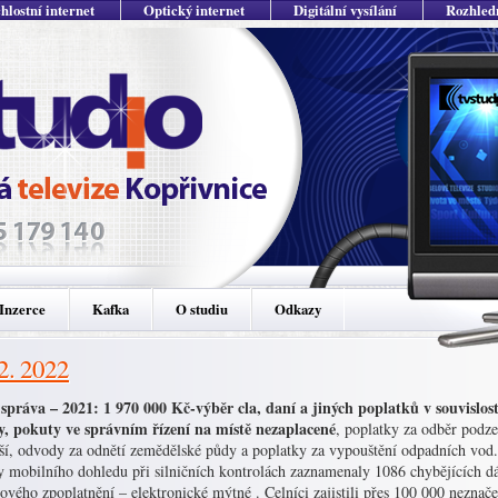
hlostní internet
Optický internet
Digitální vysílání
Rozhled
Inzerce
Kafka
O studiu
Odkazy
 2. 2022
 správa – 2021: 1 970 000 Kč-výběr cla, daní a jiných poplatků v souvislos
y,
pokuty ve správním řízení na místě nezaplacené
, poplatky za odběr podz
ší, odvody za odnětí zemědělské půdy a poplatky za vypouštění odpadních vod.
y mobilního dohledu při silničních kontrolách zaznamenaly 1086 chybějících dá
vého zpoplatnění – elektronické mýtné . Celníci zajistili přes 100 000 neznače