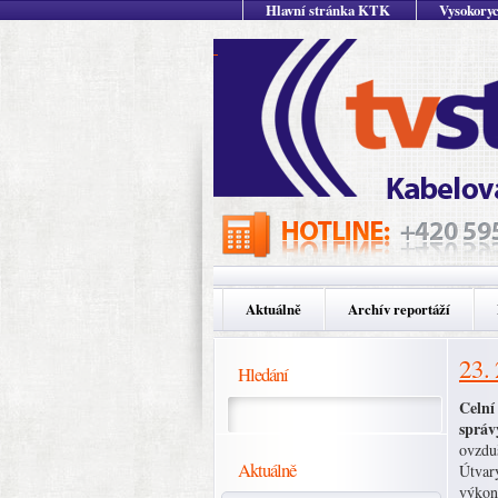
Hlavní stránka KTK
Vysokoryc
Aktuálně
Archív reportáží
23.
Hledání
Celní
správ
ovzdu
Aktuálně
Útvar
výkono