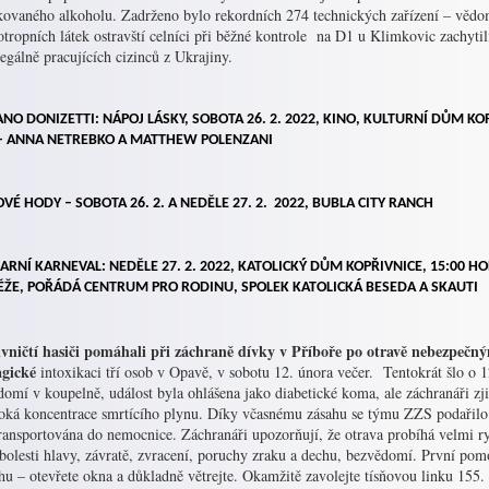
kovaného alkoholu. Zadrženo bylo rekordních 274 technických zařízení – vědo
otropních látek ostravští celníci při běžné kontrole na D1 u Klimkovic zachyt
egálně pracujících cizinců z Ukrajiny.
NO DONIZETTI: NÁPOJ LÁSKY,
SOBOTA 26. 2. 2022, KINO, KULTURNÍ DŮM KO
–
ANNA NETREBKO A MATTHEW POLENZANI
OVÉ HODY –
SOBOTA 26. 2. A NEDĚLE 27. 2. 2022, BUBLA CITY RANCH
ARNÍ KARNEVAL:
NEDĚLE 27. 2. 2022, KATOLICKÝ DŮM KOPŘIVNICE, 15:00 H
ĚŽE,
POŘÁDÁ CENTRUM PRO RODINU, SPOLEK KATOLICKÁ BESEDA A SKAUTI
vničtí hasiči pomáhali při záchraně dívky v Příboře po otravě nebezpečn
agické
intoxikaci tří osob v Opavě, v sobotu 12. února večer. Tentokrát šlo o 12
omí v koupelně, událost byla ohlášena jako diabetické koma, ale záchranáři zji
soká koncentrace smrtícího plynu. Díky včasnému zásahu se týmu ZZS podařilo 
ransportována do nemocnice. Záchranáři upozorňují, že otrava probíhá velmi ry
bolesti hlavy, závratě, zvracení, poruchy zraku a dechu, bezvědomí. První pom
u – otevřete okna a důkladně větrejte. Okamžitě zavolejte tísňovou linku 155.