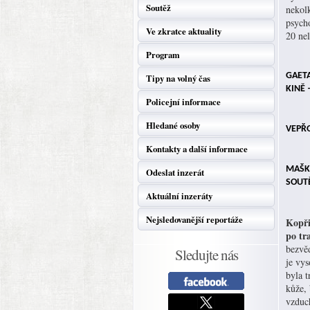
Soutěž
nekol
psych
Ve zkratce aktuality
20 nel
Program
GAETA
Tipy na volný čas
KINĚ 
Policejní informace
Hledané osoby
VEPŘ
Kontakty a další informace
MAŠK
Odeslat inzerát
SOUT
Aktuální inzeráty
Nejsledovanější reportáže
Kopři
po tr
bezvěd
Sledujte nás
je vy
byla t
kůže, 
vzduch