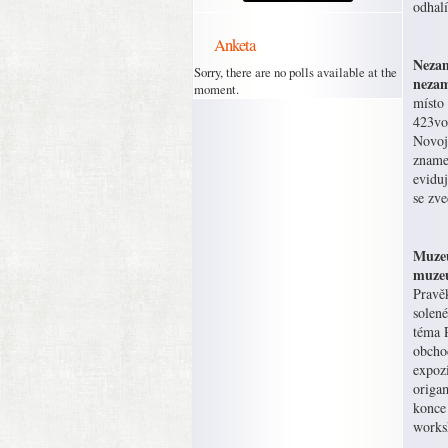
odhal
Anketa
Nezam
Sorry, there are no polls available at the
nezam
moment.
místo
423vol
Novoji
znamen
eviduj
se zv
Muzeu
muzeu
Pravě
solen
téma 
obcho
expozi
origa
konce 
works