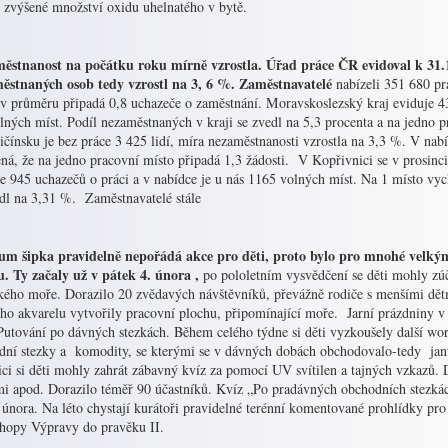
í zvýšené množství oxidu uhelnatého v bytě.
ěstnanost na počátku roku mírně vzrostla. Úřad práce ČR evidoval k 31.
ěstnaných osob tedy vzrostl na 3, 6 %. Zaměstnavatelé
nabízeli 351 680 pr
 v průměru připadá 0,8 uchazeče o zaměstnání. Moravskoslezský kraj eviduje 4
ných míst. Podíl nezaměstnaných v kraji se zvedl na 5,3 procenta a na jedno pr
čínsku je bez práce 3 425 lidí, míra nezaměstnanosti vzrostla na 3,3 %. V nab
á, že na jedno pracovní místo připadá 1,3 žádosti. V Kopřivnici se v prosinci
e 945 uchazečů o práci a v nabídce je u nás 1165 volných míst. Na 1 místo vy
edl na 3,31 %. Zaměstnavatelé stále
m šipka pravidelně nepořádá akce pro děti, proto bylo pro mnohé velkým
. Ty začaly už v pátek 4. února ,
po pololetním vysvědčení se děti mohly zú
kého moře. Dorazilo 20 zvědavých návštěvníků, převážně rodiče s menšími dět
ého akvarelu vytvořily pracovní plochu, připomínající moře. Jarní prázdniny v
Putování po dávných stezkách. Během celého týdne si děti vyzkoušely další wo
dní stezky a komodity, se kterými se v dávných dobách obchodovalo-tedy jantar
ci si děti mohly zahrát zábavný kvíz za pomocí UV svítilen a tajných vzkazů. D
mi apod. Dorazilo téměř 90 účastníků. Kvíz „Po pradávných obchodních stezkác
února. Na léto chystají kurátoři pravidelné terénní komentované prohlídky pro 
hopy Výpravy do pravěku II.