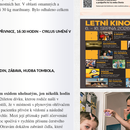
mostních her. V oblasti omamných a
ili 30 kg marihuany. Bylo odhaleno celkem
PŘIVNICE, 16:30 HODIN –
CYKLUS UMĚNÍ V
ODIN,
ZÁBAVA, HUDBA TOMBOLA,
ým oxidem uhelnatým, jen několik hodin
tiletou dívku, kterou rodiče našli v
stili, že v místnosti s plynovým ohřívačem
pacientku přivést k vědomí a následně
chle. Mezi její příznaky patří zčervenání
oc spočívá v rychlém přísunu čerstvého
 Otravám dokážou zabránit čidla, které