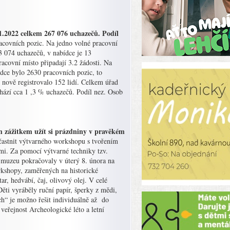
1.2022 celkem 267 076 uchazečů. Podíl
acovních pozic. Na jedno volné pracovní
3 074 uchazečů, v nabídce je 13
acovní místo připadají 3.2 žádosti. Na
ídce bylo 2630 pracovních pozic, to
 nově registrovalo 152 lidí. Celkem úřad
chází cca 1 ,3 % uchazečů. Podíl nez. Osob
 zážitkem užít si prázdniny v pravěkém
častnit výtvarného workshopu s tvořením
mi. Za pomocí výtvarné techniky tzv.
 muzeu pokračovaly v úterý 8. února na
rkshopy, zaměřených na historické
, hedvábí, čaj, olivový olej. V celé
ěti vyráběly ruční papír, šperky z mědi,
h“ je možno řešit individuálně až do
veřejnost Archeologické léto a letní