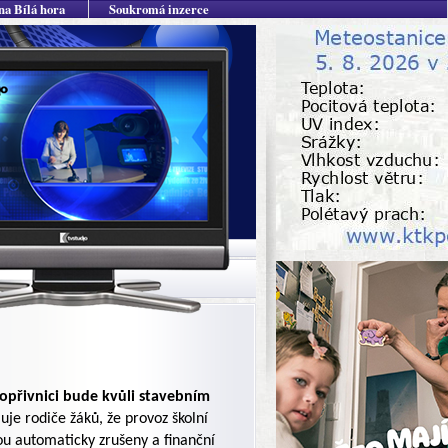
na Bílá hora
Soukromá inzerce
opřivnici bude kvůli stavebním
uje rodiče žáků, že provoz školní
ou automaticky zrušeny a finanční