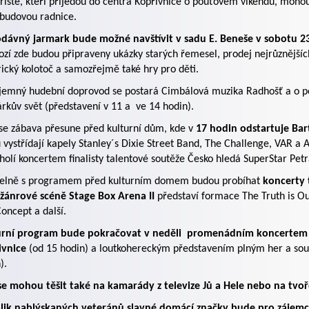
isté, kteří přijedou do centra Kopřivnice o pouťovém víkendu, mohou 
budovou radnice.
odávný jarmark bude možné navštívit v sadu E. Beneše v sobotu 23
ozí zde budou připraveny ukázky starých řemesel, prodej nejrůznější
rický kolotoč a samozřejmě také hry pro děti.
jemný hudební doprovod se postará Cimbálová muzika Radhošť a o po
rkův svět (představení v 11 a
ve 14 hodin).
se zábava přesune před kulturní dům, kde v
17 hodin odstartuje Bar
 vystřídají kapely Stanley´s Dixie Street Band, The Challenge, VAR a
holí koncertem finalisty talentové soutěže Česko hledá SuperStar Pet
lelně s programem před kulturním domem budou probíhat
koncerty 
žánrové scéně Stage Box Arena II
představí formace The Truth is Ou
oncept a další.
urní program bude pokračovat v neděli
promenádním koncertem 
ivnice
(od 15 hodin) a loutkohereckým představením plným her a sout
).
se mohou těšit také na kamarády z televize Jů a Hele nebo na tvo
lik nablýskaných veteránů slavné domácí značky bude pro zájemc