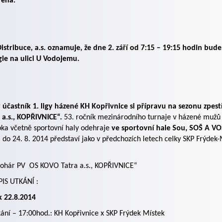
řena.
istribuce, a.s. oznamuje, že dne 2. září od 7:15 – 19:15 hodin bu
ie na ulici U Vodojemu.
účastník 1. ligy házené KH Kopřivnice si přípravu na sezonu zpes
 a.s., KOPŘIVNICE“.
53. ročník mezinárodního turnaje v házené mužů 
ka včetně sportovní haly odehraje
ve sportovní hale Sou, SOŠ A VO
. do 24. 8. 2014 představí jako v předchozích letech celky SKP Frýde
pohár PV
OS KOVO Tatra a.s., KOPŘIVNICE“
IS UTKÁNÍ :
k 22.8.2014
kání – 17:00hod.: KH Kopřivnice x SKP Frýdek Místek