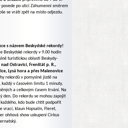
ďky povede po ulici Záhumenní směrem
oše se vrátí zpět na místo odjezdu.
akce s názvem Beskydské rekordy!
e Beskydské rekordy v 9.00 hodin
ně turistickou oblastí Beskydy-
ad Ostravicí, Frenštát p. R.,
ice, Lysá hora a přes Malenovice
ihy rekordů v pomyslné jízdě na
, každý v časovém limitu 1 minuty.
něných a celkovým časem trvání. Na
rý den. Do rekordu se mohou zapojit
 každého, kdo bude chtít podpořit
e vrací, klaun Hopsalín, Fleret,
čer ohňová show uskupení Cirkus
ernatský.