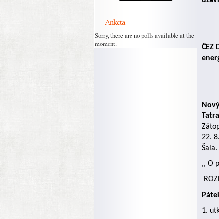
uzav
Anketa
Sorry, there are no polls available at the
moment.
ČEZ D
energ
Nový 
Tatra
Zátop
22. 8
Šala.
,, O 
ROZP
Páte
1. ut