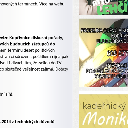
anovených termínech. Více na webu
evize Kopřivnice diskusní pořady,
 svých budoucích zástupců do
nném termínu deset politických
stran či sdružení, počátkem října pak
it i diváci, tím, že zašlou do TV
 co skutečně veřejnost zajímá.
Dotazy
ní síň)
.
8.2014 z technických důvodů