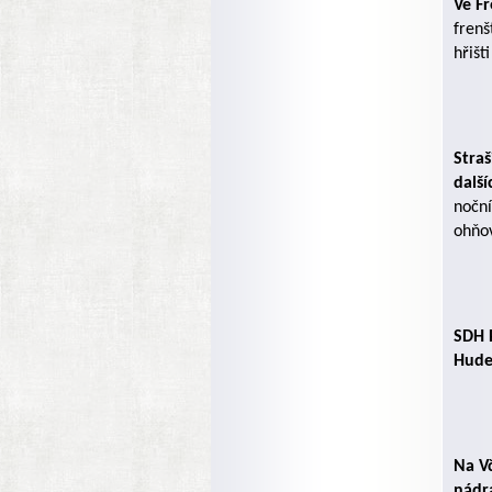
Ve F
frenš
hřišt
Straš
dalš
noční
ohňov
SDH P
Hude
Na V
nádra