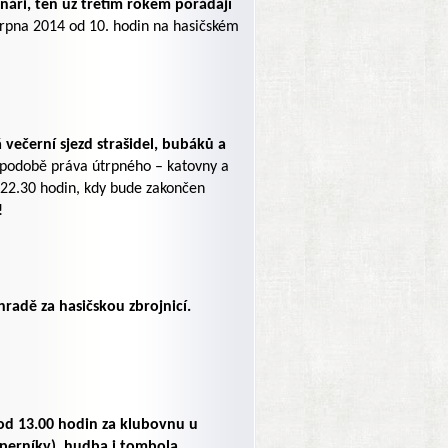
áři, ten už třetím rokem pořádají
 srpna 2014 od 10. hodin na hasičském
 večerní sjezd strašidel, bubáků a
 podobě práva útrpného – katovny a
 22.30 hodin, kdy bude zakončen
!
hradě za hasičskou zbrojnicí.
 od 13.00 hodin za klubovnu u
perníky), hudba i tombola.