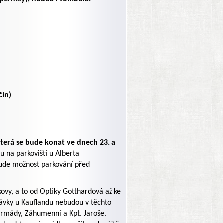
čín)
která se bude konat ve dnech 23. a
u na parkovišti u Alberta
bude možnost parkování před
kovy, a to od Optiky Gotthardová až ke
távky u Kauflandu nebudou v těchto
armády, Záhumenní a Kpt. Jaroše.