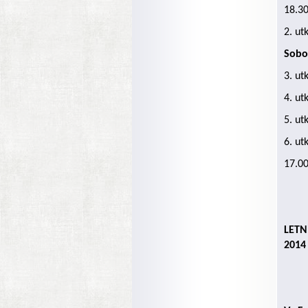
18.30
2. ut
Sobo
3. ut
4. ut
5. ut
6. ut
17.00
LETN
2014