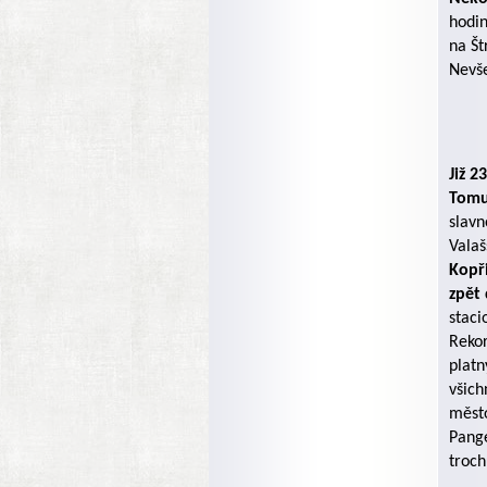
hodin
na Št
Nevše
Již 
Tom
slavn
Valaš
Kopři
zpět
staci
Rekor
platn
všich
město
Pange
troch