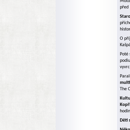
Motor
před 
Star
přích
histo
O pří
Kašpá
Poté 
podiu
vyvrc
Para
multi
The C
Kult
Kopř
hodin
Děti 
Něko