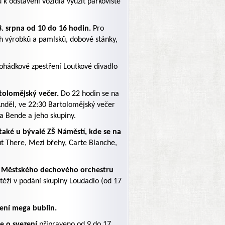
k odstavení vozidla využít parkoviště
. srpna od 10 do 16 hodin.
Pro
ch výrobků a pamlsků, dobové stánky,
hádkové zpestření Loutkové divadlo
tolomějský večer.
Do 22 hodin se na
 Anděl, ve 22:30 Bartolomějský večer
ra Bende a jeho skupiny.
také u bývalé ZŠ Náměstí, kde se na
t There, Mezi břehy, Carte Blanche,
Městského dechového orchestru
ěží v podání skupiny Loudadlo (od 17
ření mega bublin.
e o svezení
připraveno od 9 do 17