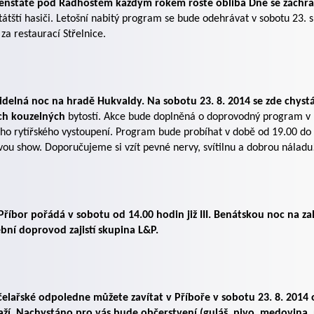
renštátě pod Radhoštěm každým rokem roste obliba Dne se záchran
tátští hasiči. Letošní nabitý program se bude odehrávat v sobotu 23.
i za restaurací Střelnice.
idelná noc na hradě Hukvaldy. Na sobotu 23. 8. 2014 se zde chystá
ích kouzelných
bytostí. Akce bude doplněná o doprovodný program v
ho rytířského vystoupení. Program bude probíhat v době od 19.00 do
ou show. Doporučujeme si vzít pevné nervy, svítilnu a dobrou náladu
říbor pořádá v sobotu od 14.00 hodin již III. Benátskou noc na za
bní doprovod zajistí skupina L&P.
čelařské odpoledne můžete zavítat v Příboře v sobotu 23. 8. 2014
ží. Nachystáno pro vás bude občerstvení (guláš, pivo, medovina, 