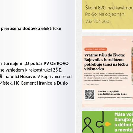
de přerušena dodávka elektrické
tří turnajem ,,O pohár PV OS KOVO
se vzhledem k rekonstrukci ZŠ E.
Š na ulici Husově
. V Kopřivnici se od
k-Místek, HC Cement Hranice a Duslo