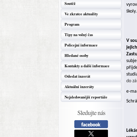
Soutěž
vyrov
školy.
Ve zkratce aktuality
Program
Tipy na volný čas
V sou
Policejní informace
jeji
Zast
Hledané osoby
subje
Kontakty a další informace
přijd
studi
Odeslat inzerát
do zá
Aktuální inzeráty
e-ma
Nejsledovanější reportáže
Schrá
Sledujte nás
Léká