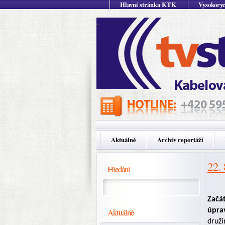
Hlavní stránka KTK
Vysokoryc
Aktuálně
Archív reportáží
22.
Hledání
Začát
Aktuálně
úpra
druži