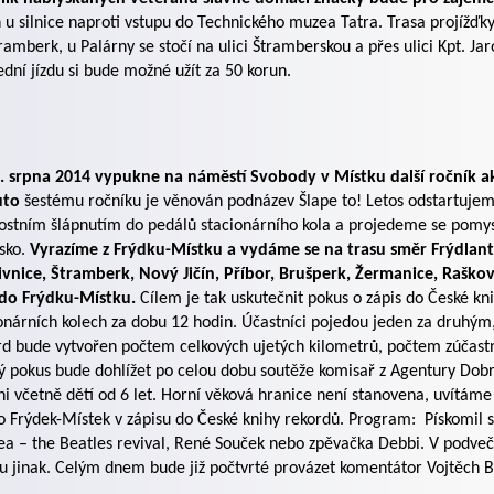
 u silnice naproti vstupu do Technického muzea Tatra. Trasa projíž
ramberk, u Palárny se stočí na ulici Štramberskou a přes ulici Kpt. Jar
dní jízdu si bude možné užít za 50 korun.
23. srpna 2014 vypukne na náměstí Svobody v Místku další ročník 
uto
šestému ročníku je věnován podnázev Šlape to! Letos odstartujem
ostním šlápnutím do pedálů stacionárního kola a projedeme se pomysl
sko.
Vyrazíme z Frýdku-Místku a vydáme se na trasu směr Frýdlant n
vnice, Štramberk, Nový Jičín, Příbor, Brušperk, Žermanice, Raškov
 do Frýdku-Místku.
Cílem je tak uskutečnit pokus o zápis do České kn
onárních kolech za dobu 12 hodin. Účastníci pojedou jeden za druhým
d bude vytvořen počtem celkových ujetých kilometrů, počtem zúčast
ý pokus bude dohlížet po celou dobu soutěže komisař z Agentury Dob
ni včetně dětí od 6 let. Horní věková hranice není stanovena, uvítáme
 Frýdek-Místek v zápisu do České knihy rekordů. Program:
Pískomil s
a – the Beatles revival, René Souček nebo zpěvačka Debbi. V podve
u jinak. Celým dnem bude již počtvrté provázet komentátor Vojtěch B