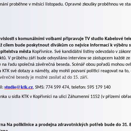
nání proběhne v měsíci listopadu. Opravné zkoušky proběhnou ve st
vislosti s komunálními volbami připravuje TV studio Kabelové tel
chž cílem bude poskytnout divákům co nejvíce informací k výběru
upitelstva města
Kopřivnice. Své kandidátní listiny odevzdalo v záko
ktů. V průběhu září bude odvysíláno interview se zástupcem každé ze 
e na řadu společná závěrečná beseda. Scénář obou pořadů mohou ovlivn
a KTK své dotazy a náměty, aby mohli pozvaní politici reagovat na to,
věrečné besedy je možné zasílat až do 15. září.
studio@ktk.cz
il:
, SMS: 774 599 474, telefon: 595 179 140
nka u sídla KTK v Kopřivnici na ulici Záhumenní 1152 (v přízemí obřad
rna Na poliklinice a prodejna zdravotnických potřeb bude do 31. 