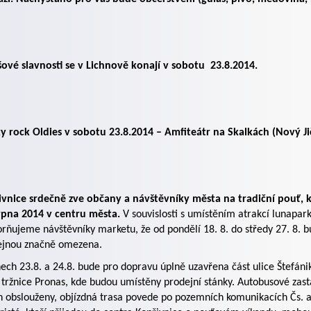
ové slavnosti se v Lichnově konají v sobotu
23.8.2014.
y rock Oldies v sobotu 23.8.2014 – Amfiteátr na Skalkách (Nový Ji
ivnice srdečně zve občany a návštěvníky města na tradiční pouť, 
srpna 2014 v centru města.
V souvislosti s umístěním atrakcí lunapark
rňujeme návštěvníky marketu, že od pondělí 18. 8. do středy 27. 8. 
ejnou značně omezena.
ech 23.8. a 24.8. bude pro dopravu úplně uzavřena část ulice Štefáni
 tržnice Pronas, kde budou umístěny prodejní stánky. Autobusové zas
 obslouženy, objízdná trasa povede po pozemních komunikacích Čs. 