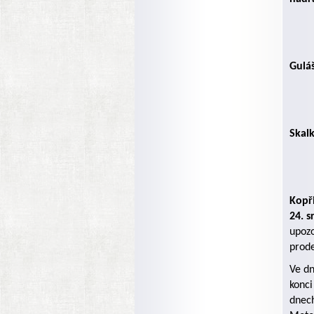
Guláš
Skalk
Kopř
24. 
upozo
prod
Ve dn
konci
dnech