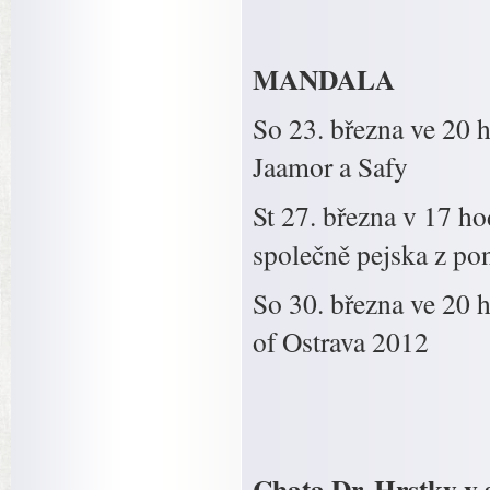
MANDALA
So 23. března ve 20 h
Jaamor a Safy
St 27. března v 17 ho
společně pejska z pon
So 30. března ve 20
of Ostrava 2012
Chata Dr. Hrstky v 