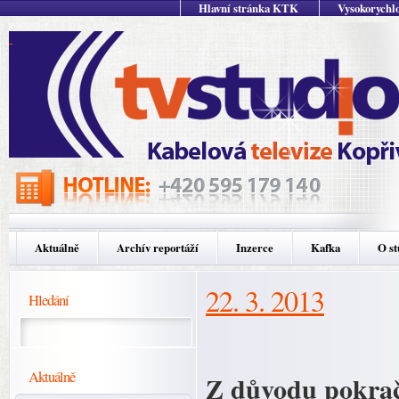
Hlavní stránka KTK
Vysokorychlo
Aktuálně
Archív reportáží
Inzerce
Kafka
O st
22. 3. 2013
Hledání
Aktuálně
Z důvodu pokrač