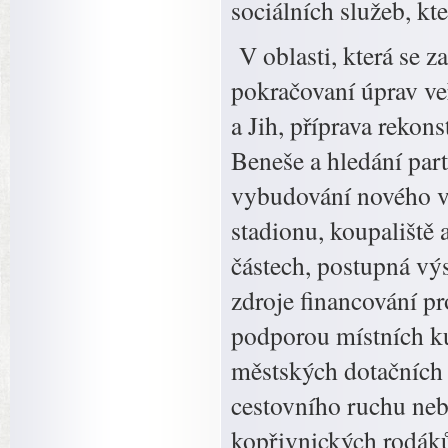
sociálních služeb, kt
V oblasti, která se 
pokračovaní úprav veř
a Jih, příprava rekon
Beneše a hledání par
vybudování nového v
stadionu, koupaliště 
částech, postupná vý
zdroje financování pro
podporou místních ku
městských dotačních 
cestovního ruchu neb
kopřivnických rodák