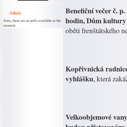
Benefiční večer č. p
Anketa
hodin, Dům kultury 
Sorry, there are no polls available at the
moment.
oběti frenštátského ne
Kopřivnická radnice
vyhlášku
, která zak
Velkoobjemové vany
budou přistavovány