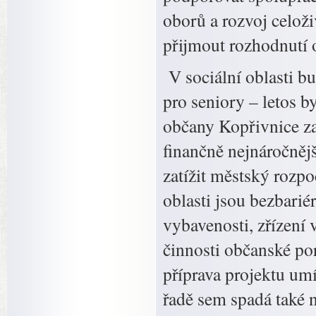
oborů a rozvoj celoži
přijmout rozhodnutí 
V sociální oblasti b
pro seniory – letos b
občany Kopřivnice zaji
finančně nejnáročnějš
zatížit městský rozpo
oblasti jsou bezbari
vybavenosti, zřízení
činnosti občanské po
příprava projektu um
řadě sem spadá také 