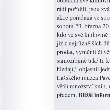
odlehčili své knihov
rádi pořídili, jsou 
akce pořádaná ve spo
sobotu 23. března 201
kdo ve své knihovně n
již z nejrůznějších dů
prodat, vyměnit či v
samozřejmě také ti, k
hledají,“ objasnil je
Lašského muzea Pavel
větší množství knih,
Bližší info
předem.