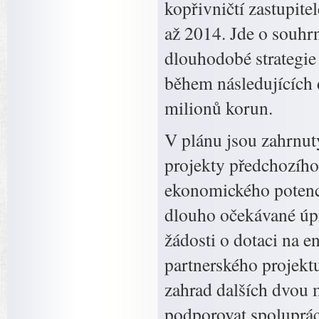
kopřivničtí zastupit
až 2014. Jde o souhrn
dlouhodobé strategie 
během následujících d
milionů korun.
V plánu jsou zahrnut
projekty předchozího
ekonomického potenci
dlouho očekávané úpr
žádosti o dotaci na e
partnerského projekt
zahrad dalších dvou 
podporovat spoluprác