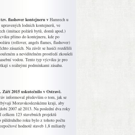
tzv. flashover kontejneru v
Hamrech u
ě upravených lodních kontejnerů, ve
rech (imitace požárů bytů, domů apod.)
výcviku přímo do kontejneru, kde po
ožáru (rollover, angels flames, flashover)
chto zásazích. Na závěr se hasiči rozdělili
kouřeném a neviditelném prostředí zkoušeli
 hasební vodou. Tento typ výcviku je pro
 setkají s reálnými podmínkami zásahu.
. Září 2015 uskutečnilo v Ostravě.
ráv informoval především o tom, jak se
e zbývají Moravskoslezskému kraji, aby
bdobí 2007 až 2013. Na poslední dva roky
l celkem 123 stavebních projektů
 půldruhého roku bylo z tohoto počtu
rozpočtové hodnotě staveb 1,8 miliardy