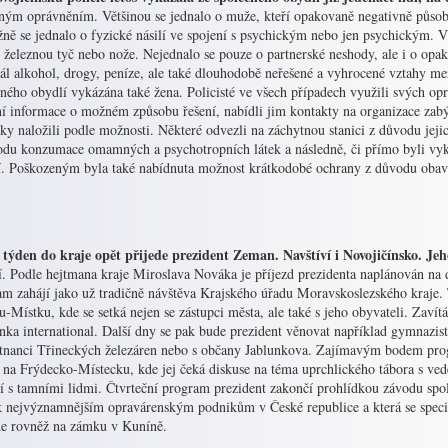
ným oprávněním. Většinou se jednalo o muže, kteří opakovaně negativně působil
ně se jednalo o fyzické násilí ve spojení s psychickým nebo jen psychickým. V 
 železnou tyč nebo nože. Nejednalo se pouze o partnerské neshody, ale i o opak
ál alkohol, drogy, peníze, ale také dlouhodobě neřešené a vyhrocené vztahy me
čného obydlí vykázána také žena. Policisté ve všech případech využili svých o
ní informace o možném způsobu řešení, nabídli jim kontakty na organizace zabý
ky naložili podle možnosti. Některé odvezli na záchytnou stanici z důvodu jejic
odu konzumace omamných a psychotropních látek a následně, či přímo byli vyk
í. Poškozeným byla také nabídnuta možnost krátkodobé ochrany z důvodu obavy
 týden do kraje opět přijede prezident Zeman. Navštíví i Novojičínsko. J
í. Podle hejtmana kraje Miroslava Nováka je příjezd prezidenta naplánován na d
am zahájí jako už tradičně návštěva Krajského úřadu Moravskoslezského kraje
-Místku, kde se setká nejen se zástupci města, ale také s jeho obyvateli. Zavít
nka international. Další dny se pak bude prezident věnovat například gymnazis
tnanci Třineckých železáren nebo s občany Jablunkova. Zajímavým bodem pro
 na Frýdecko-Místecku, kde jej čeká diskuse na téma uprchlického tábora s ve
ní s tamními lidmi. Čtvrteční program prezident zakončí prohlídkou závodu sp
 k nejvýznamnějším opravárenským podnikům v České republice a která se speci
e rovněž na zámku v Kuníně.