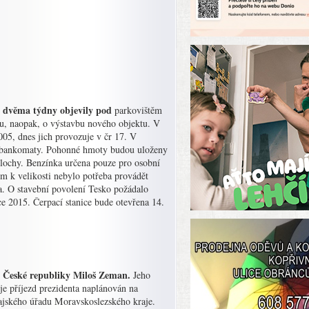
ed dvěma týdny objevily pod
parkovištěm
ku, naopak, o výstavbu nového objektu. V
005, dnes jich provozuje v čr 17. V
ma bankomaty. Pohonné hmoty budou uloženy
lochy. Benzínka určena pouze pro osobní
m k velikosti nebylo potřeba provádět
na. O stavební povolení Tesko požádalo
ce 2015. Čerpací stanice bude otevřena 14.
nt České republiky Miloš Zeman.
Jeho
je příjezd prezidenta naplánován na
rajského úřadu Moravskoslezského kraje.