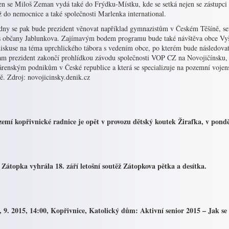
n se Miloš Zeman vydá také do Frýdku-Místku, kde se setká nejen se zástupci m
 do nemocnice a také společnosti Marlenka international.
 dny se pak bude prezident věnovat například gymnazistům v Českém Těšíně, se
s občany Jablunkova. Zajímavým bodem programu bude také návštěva obce Vyš
iskuse na téma uprchlického tábora s vedením obce, po kterém bude následovat
am prezident zakončí prohlídkou závodu společnosti VOP CZ na Novojičínsku, 
árenským podnikům v České republice a která se specializuje na pozemní voje
ě. Zdroj: novojicinsky.denik.cz
zemí kopřivnické radnice je opět v provozu dětský koutek Žirafka, v pondě
 Zátopka vyhrála 18. září letošní soutěž Zátopkova pětka a desítka.
, 9. 2015, 14:00, Kopřivnice, Katolický dům: Aktivní senior 2015 – Jak se