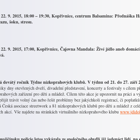
 22. 9. 2015, 18:00 – 19:30, Kopřivnice, centrum Balsamina: Přednáška
azu, šoku, stresu.
 22. 9. 2015, 17:00, Kopřivnice, Čajovna Mandala: Živé jídlo aneb domá
vá.
á devátý ročník Týdne nízkoprahových klubů. V týdnu od 21. do 27. září
iky dny otevřených dveří, divadelní představení, koncerty a festivaly s cílem př
rahových zařízení pro děti a mládež. Cílem této akce je upozornit na práci a 
přijít trávit volný čas nebo řešit problémy bez jakýchkoli registrací, či popla
á Česká asociace streetwork a 81 nízkoprahových klubů pro děti a mládež z ce
ch akcí. Vše najdete na stránkách virtuálního nízkoprahového klubu
www.jdido
vojičínsku policie letos vykázala ze společného obydlí již jedenáct lidí, n