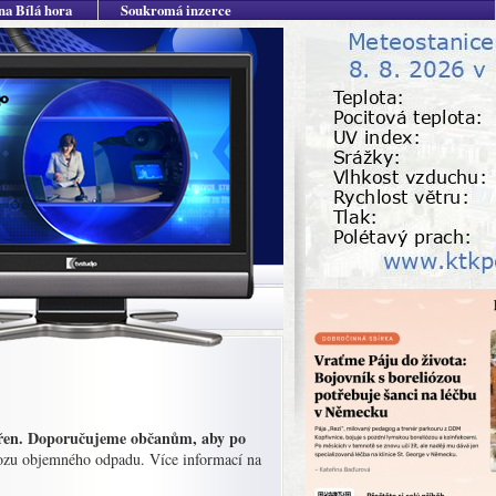
na Bílá hora
Soukromá inzerce
avřen. Doporučujeme občanům, aby po
vozu objemného odpadu. Více informací na