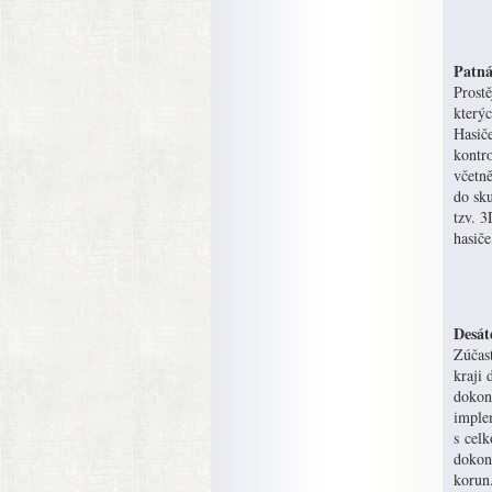
Patná
Prost
který
Hasiče
kontro
včetně
do sk
tzv. 3
hasiče
Desát
Zúčas
kraji 
dokon
imple
s cel
dokonč
korun