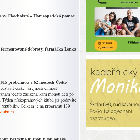
 Hany Chocholaté – Homeopatická pomoc
cí fermentované dobroty, farmářka Lenka
 2015 proběhnou v 62 městech České
edstavit české veřejnosti činnost
význam těchto zařízení, kam mohou děti po
tků. Týden nízkoprahových klubů již podeváté
lé republiky. Celkem je na programu 139
klubu.cz
.
a dobu nezbytně nutnou v souladu se