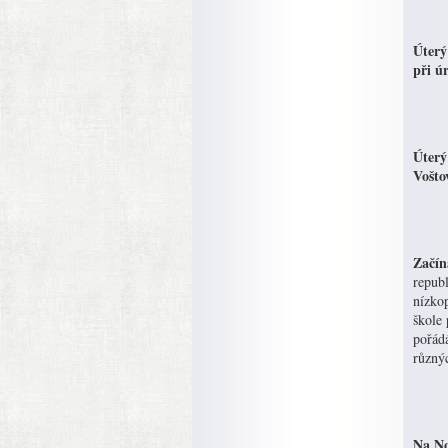
Úterý
při úr
Úterý
Vošto
Začín
republ
nízkop
škole 
pořád
různý
Na No