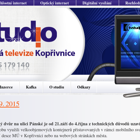
hlostní internet
Optický internet
Digitální vysílání
Rozhled
Inzerce
Kafka
O studiu
Odkazy
 9. 2015
ý dvůr na ulici Pánské je od 21.září do 4.října z technických důvodů uz
dobu využili velkoobjemových kontejnerů přistavovaných v rámci mobilního s
í desce MÚ v Kopřivnici nebo na webových stránkách města.