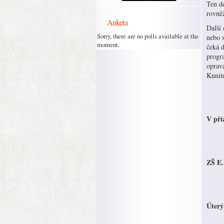
Ten de
rovněž
Anketa
Další
Sorry, there are no polls available at the
nebo 
moment.
čeká d
progr
oprav
Kunín
V pří
ZŠ E.
Úterý