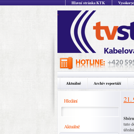
Hlavní stránka KTK
Vysokoryc
Aktuálně
Archív reportáží
21.
Hledání
Sběrn
tuto 
Aktuálně
úředn