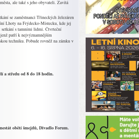
ěsta, ale také s jeho obyvateli. Zavítá
tkání se zaměstnanci Třineckých železáren
ní Lhoty na Frýdecko-Místecku, kde jej
 setkání s tamními lidmi. Čtvrteční
jenž patří k nejvýznamnějším
nskou techniku. Pobude rovněž na zámku v
lí a středu od 8 do 18 hodin.
 nestát obětí šmejdů, Divadlo Forum.