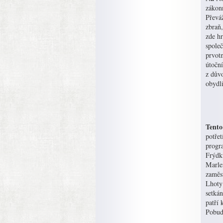
zákon
Převáž
zbraň,
zde hr
spole
prvot
útoční
z dův
obydl
Tento
potřet
progr
Frýdku
Marle
zaměs
Lhoty
setká
patří
Pobud