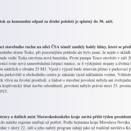
tek za komunální odpad za druhé pololetí je splatný do 30. září.
ci stavebního ruchu na ulici ČSA téměř zanikly haldy hlíny, které se př
hodního domu Tesko, při pozornějším pohledu ale bylo jasné, že nejde o sklád
bude vedle Teska otevřena nová benzínka. První pumpu Tesco otevřelo v září 2
vnici roste nová samoobslužná čerpací stanice, se 4 výdejními stojany a dvě
ou nádržích o obsahu 25 M3. Vjezd i výjezd bude situován přímo z parkovací p
 na parkoviště u obchodního centra je zakázán vjezd nákladním vozům. Vzhlede
k vlivu na životní prostředí, a žádost o stavební povolení nebyla ani zveřejně
a kopřivnický úřad stavbu odsouhlasil, povolení nabylo právní moci 23. prosin
2015.
travy a dalších měst Moravskoslezského kraje zavítá příští týden prezide
 do našeho regionu směřují už potřetí. Podle hejtmana kraje Miroslava Nováka 
dne v úterý 22. září a jeho nabitý program zahájí jako už tradičně návštěva K