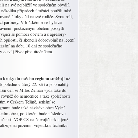
i na své nejbližší ve společném obydlí.
několika případech útočníci použili také
ované útoky dětí na své rodiče. Svou roli,
zi partnery. V loňském roce byla ze
právnění, poškozeným obětem poskytli
vající se pomoci obětem a s agresory-
h opilosti, či skončili dobrovolně na léčení
ázání na dobu 10 dní ze společného
 o svůj život před útočníkem.
eho kroky do našeho regionu směřují
už
opoledne v úterý 22. září a jeho nabitý
. Ten den se Miloš Zeman vydá také do
á rovněž do nemocnice a také společnosti
tům v Českém Těšíně, setkání se
gramu bude také návštěva obce Vyšní
dením obce, po kterém bude následovat
olečnosti VOP CZ na Novojičínsku, jenž
alizuje na pozemní vojenskou techniku.