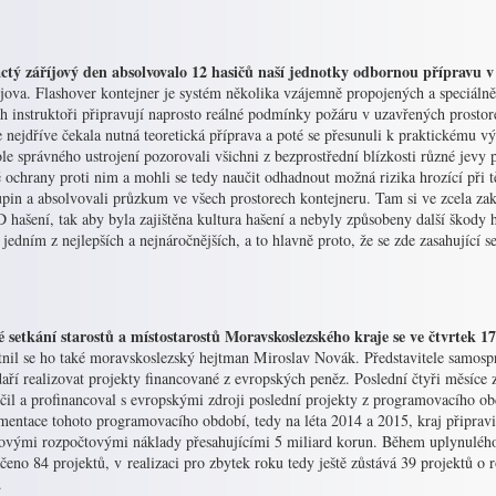
ctý záříjový den absolvovalo 12 hasičů naší jednotky odbornou přípravu v 
ějova. Flashover kontejner je systém několika vzájemně propojených a speciáln
ch instruktoři připravují naprosto reálné podmínky požáru v uzavřených prosto
 nejdříve čekala nutná teoretická příprava a poté se přesunuli k praktickému 
le správného ustrojení pozorovali všichni z bezprostřední blízkosti různé jevy p
 ochrany proti nim a mohli se tedy naučit odhadnout možná rizika hrozící při tě
upin a absolvovali průzkum ve všech prostorech kontejneru. Tam si ve zcela za
D hašení, tak aby byla zajištěna kultura hašení a nebyly způsobeny další škody
 jedním z nejlepších a nejnáročnějších, a to hlavně proto, že se zde zasahující
é setkání starostů a místostarostů Moravskoslezského kraje se ve čtvrtek 17
tnil se ho také moravskoslezský hejtman Miroslav Novák. Představitele samosp
daří realizovat projekty financované z evropských peněz. Poslední čtyři měsíc
čil a profinancoval s evropskými zdroji poslední projekty z programovacího o
mentace tohoto programovacího období, tedy na léta 2014 a 2015, kraj připravi
kovými rozpočtovými náklady přesahujícími 5 miliard korun. Během uplynulého
eno 84 projektů, v realizaci pro zbytek roku tedy ještě zůstává 39 projektů o 
.