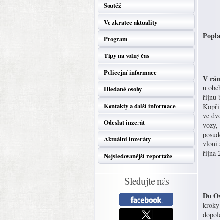
Soutěž
Ve zkratce aktuality
Popla
Program
Tipy na volný čas
Policejní informace
V rám
u obc
Hledané osoby
říjnu 
Kontakty a další informace
Kopři
ve dv
Odeslat inzerát
vozy,
posude
Aktuální inzeráty
vloni 
října 
Nejsledovanější reportáže
Sledujte nás
Do Os
kroky
dopole