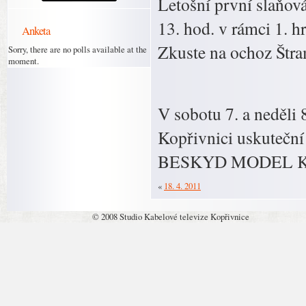
Letošní první slaňov
13. hod. v rámci 1. h
Anketa
Zkuste na ochoz Štra
Sorry, there are no polls available at the
moment.
V sobotu 7. a neděli 
Kopřivnici uskuteční
BESKYD MODEL K
«
18. 4. 2011
© 2008 Studio Kabelové televize Kopřivnice