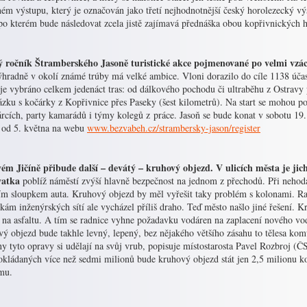
ém výstupu, který je označován jako třetí nejhodnotnější český horolezecký v
po kterém bude následovat zcela jistě zajímavá přednáška obou kopřivnických 
 ročník Štramberského Jasoně turistické akce pojmenované po velmi vzá
hradně v okolí známé trúby má velké ambice. Vloni dorazilo do cíle 1138 účastn
je vybráno celkem jedenáct tras: od dálkového pochodu či ultraběhu z Ostravy
zku s kočárky z Kopřivnice přes Paseky (šest kilometrů). Na start se mohou po
rcích, party kamarádů i týmy kolegů z práce. Jasoň se bude konat v sobotu 19. 
 od 5. května na webu
www.bezvabeh.cz/strambersky-jason/register
ém Jičíně přibude další – devátý – kruhový objezd. V ulicích města je ji
vatka
poblíž náměstí zvýší hlavně bezpečnost na jednom z přechodů. Při nehodách
ím sloupkem auta. Kruhový objezd by měl vyřešit taky problém s kolonami. Radn
kám inženýrských sítí ale vycházel příliš draho. Teď město našlo jiné řešení. K
 na asfaltu. A tím se radnice vyhne požadavku vodáren na zaplacení nového vo
ý objezd bude takhle levný, lepený, bez nějakého většího zásahu to tělesa komu
ny tyto opravy si udělají na svůj vrub, popisuje místostarosta Pavel Rozbroj 
okládaných více než sedmi milionů bude kruhový objezd stát jen 2,5 milionu ko
mu.