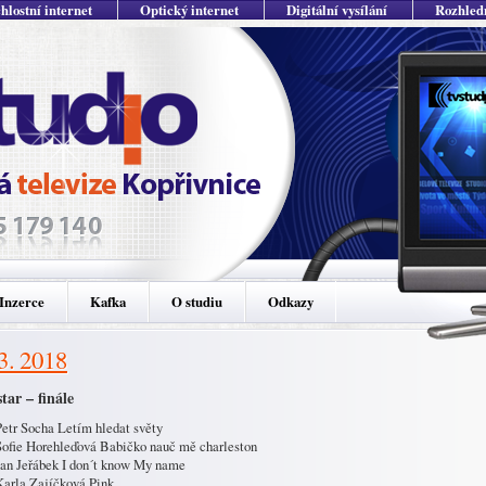
hlostní internet
Optický internet
Digitální vysílání
Rozhled
Inzerce
Kafka
O studiu
Odkazy
 3. 2018
tar – finále
Petr Socha Letím hledat světy
Sofie Horehleďová Babičko nauč mě charleston
Jan Jeřábek I don´t know My name
Karla Zajíčková Pink