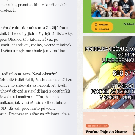
ýstup roku, promítat film v kopřivnickém
horolezců.
cném druhu denního motýla žijícího u
íků. Letos by jich měly být tři tisícovky.
 přes Olešnou (53 kilometrů) až po
stavit jednotlivci, rodiny, včetně miminek
května a registrace bude jen v on-line
ch teď celkem osm. Nová okružní
 totiž řidiči řekli, že chodce neviděli za
ice ho slibovala už několik let, kvůli
ruhový objezd sestaví dělníci z obrubníků
dovodu a kanalizace. Tím, že tento
nikace, tak vlastně ustoupili od toho a
(ČSSD) důvod, proč místo původně
run. Pracovat se začne na přelomu léta a