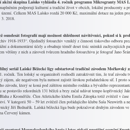
í akční skupina Lašsko vyhlásila 4. ročník programu Mikrogranty MAS Laš
naplněním podporují kulturní a tradiční život v obcích, lokální producenty a p
j území. Celkem MAS Lašsko rozdá 20 000 Kč, maximální dotace na jeden proje
 3. 2018.
ež osmdesát fotografií mají možnost shlédnout návštěvníci, pokud si k pr
chiv 1918-1933“. Ojedinělý fotoarchiv vzniklý z činnosti tiskového odboru prez
ážní a dokumentární účely a obsahuje téměř deset tisíc snímků zachycujících pa
em většiny z nich a zároveň tvůrcem hradního fotoarchivu je fotograf Jano Šrá
ílný seriál Lašské Běžecké ligy odstartoval
tradičně závodem Mořkovský za
1. ročník. Ten loňský se organizátoři rozhodli zatraktivnit tím, že trať závodu t
ý zájem, ale negativem byla nutnost zajistit širokou pořadatelskou síť. I proto s
ího závodu, který se koná pod záštitou místního rodáka a bývalého reprezentan
u se postavilo rekordních 131 běžců a brzy začal udávat tempo kopřivnický J
 Blaha z Kroměříže. Člen Atletického klubu Emila Zátopka totiž zvítězil v čase
tví. V kategorii 50 – 59 let zvítězil člen pořádajícího klubu Saša Neuwirth a ne
vnický Jiří Bednařík. Lašská běžecká liga bude pokračovat druhým závodem ve s
na Červený kámen.
pší sportovci Moravskoslezského kraje i letos získají prestižní ocenění Spor