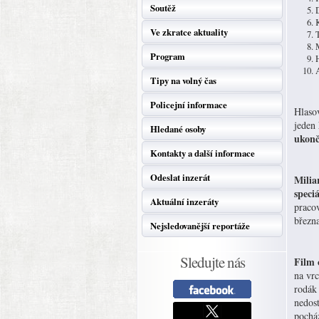
Soutěž
Ve zkratce aktuality
Program
Tipy na volný čas
Policejní informace
Hlaso
jeden
Hledané osoby
ukonč
Kontakty a další informace
Odeslat inzerát
Milia
speci
Aktuální inzeráty
pracov
března
Nejsledovanější reportáže
Sledujte nás
Film 
na vr
rodák
nedos
pocház