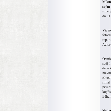
Místn
svým
rozvo
do 31.
Víc n
fotoar
report
Autor
Osmid
svůj 1
diváck
hlavn
závod
stíhal
prvens
kopři
Běhu 
Nejle