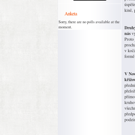
úspěšn
kině, 
Anketa
Sorry, there are no polls available at the
moment.
Druhý
nás
vý
Proto 
prochá
v kočá
formě
V Nov
křižo
předn
přelož
přímo
kruhov
všech
předp
podzi