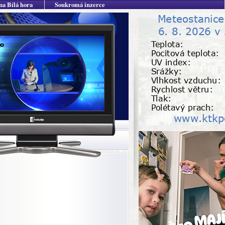
na Bílá hora
Soukromá inzerce