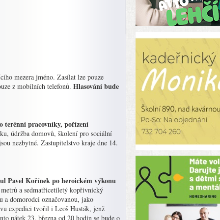
cího mezera jméno. Zasílat lze pouze
Hlasování bude
ouze z mobilních telefonů.
ro terénní pracovníky, pořízení
tku, údržba domovů, školení pro sociální
jsou nezbytné. Zastupitelstvo kraje dne 14.
anul Pavel Kořínek po heroickém výkonu
metrů a sedmatřicetiletý kopřivnický
ou a domorodci označovanou, jako
u expedici tvořil i Leoš Husták, jenž
ento pátek 23. března od 20 hodin se bude o