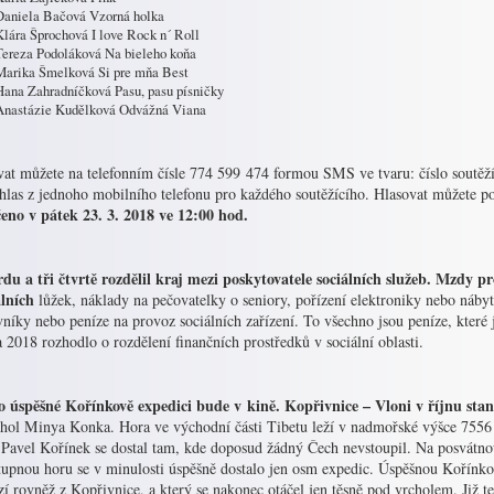
Daniela Bačová Vzorná holka
Klára Šprochová I love Rock n´ Roll
Tereza Podoláková Na bieleho koňa
Marika Šmelková Si pre mňa Best
Hana Zahradníčková Pasu, pasu písničky
Anastázie Kudělková Odvážná Viana
vat můžete na telefonním čísle 774 599 474 formou SMS ve tvaru: číslo soutěží
 hlas z jednoho mobilního telefonu pro každého soutěžícího. Hlasovat můžete p
eno v pátek 23. 3. 2018 ve 12:00 hod.
rdu a tři čtvrtě rozdělil kraj mezi poskytovatele sociálních služeb. Mzdy p
álních
lůžek, náklady na pečovatelky o seniory, pořízení elektroniky nebo náby
níky nebo peníze na provoz sociálních zařízení. To všechno jsou peníze, které 
 2018 rozhodlo o rozdělení finančních prostředků v sociální oblasti.
o úspěšné Kořínkově expedici bude v kině. Kopřivnice – Vloni v říjnu st
chol Minya Konka. Hora ve východní části Tibetu leží v nadmořské výšce 7556 
 Pavel Kořínek se dostal tam, kde doposud žádný Čech nevstoupil. Na posvátn
tupnou horu se v minulosti úspěšně dostalo jen osm expedic. Úspěšnou Kořínkov
í rovněž z Kopřivnice, a který se nakonec otáčel jen těsně pod vrcholem. Již t