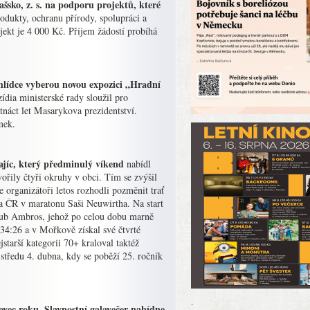
sko, z. s. na podporu projektů, které
rodukty, ochranu přírody, spolupráci a
kt je 4 000 Kč. Příjem žádostí probíhá
ohlídce vyberou novou expozici „Hradní
ídia ministerské rady sloužil pro
tnáct let Masarykova prezidentství.
mek.
jíc, který předminulý víkend
nabídl
vořily čtyři okruhy v obci. Tím se zvýšil
e organizátoři letos rozhodli pozměnit trať
ta ČR v maratonu Saši Neuwirtha. Na start
akub Ambros, jehož po celou dobu marně
 34:26 a v Mořkově získal své čtvrté
jstarší kategorii 70+ kraloval taktéž
tředu 4. dubna, kdy se poběží 25. ročník
.
tovec roku. Slavnostní galavečer nabídne