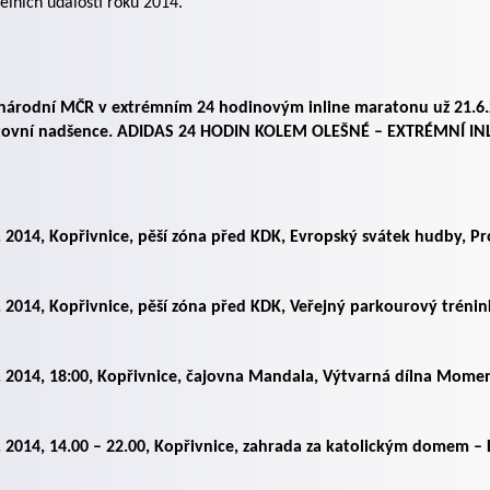
elních událostí roku 2014.
národní MČR v extrémním 24 hodinovým inline maratonu už 21.6.
tovní nadšence. ADIDAS 24 HODIN KOLEM OLEŠNÉ – EXTRÉMNÍ INL
. 2014, Kopřivnice, pěší zóna před KDK, Evropský svátek hudby, P
. 2014, Kopřivnice, pěší zóna před KDK, Veřejný parkourový tréni
. 2014, 18:00, Kopřivnice, čajovna Mandala, Výtvarná dílna Momen
6. 2014, 14.00 – 22.00, Kopřivnice, zahrada za katolickým domem 