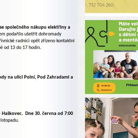
se společného nákupu elektřiny a
em podařilo ušetřit dohromady
řivnické radnici opět zřízeno kontaktní
bě od 13 do 17 hodin.
dy na ulici Polní, Pod Zahradami a
– Haškovec.
Dne 30. června od 7:00
listopadu.