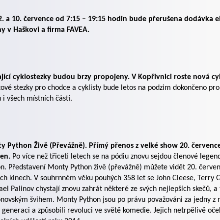
. a 10. července od 7:15 – 19:15 hodin bude přerušena dodávka el
y v Haškovi a firma FAVEA.
jící cyklostezky budou brzy propojeny. V Kopřivnici roste nová c
tové stezky pro chodce a cyklisty bude letos na podzim dokončeno pr
 i všech místních částí.
y Python Živě (Převážně). Přímý přenos z velké show 20. července
jen.
Po více než třiceti letech se na pódiu znovu sejdou členové lege
n. Představení Monty Python živě (převážně) můžete vidět 20. červe
ch kinech. V souhrnném věku pouhých 358 let se John Cleese, Terry Gil
el Palinov chystají znovu zahrát některé ze svých nejlepších skečů, 
novským švihem. Monty Python jsou po právu považováni za jedny z ne
 generaci a způsobili revoluci ve světě komedie. Jejich netrpělivě oč