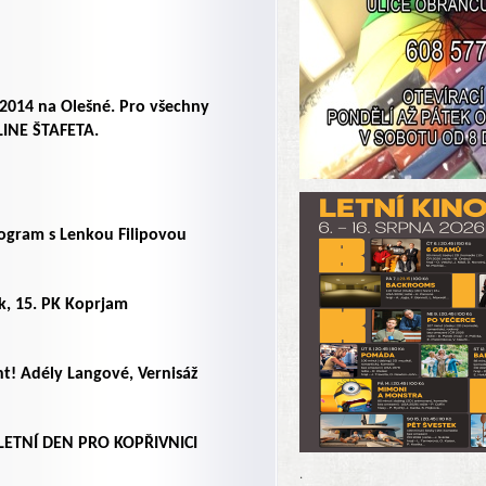
2014 na Olešné. Pro všechny
INE ŠTAFETA.
rogram s Lenkou Filipovou
nk, 15. PK Koprjam
t! Adély Langové, Vernisáž
– LETNÍ DEN PRO KOPŘIVNICI
.