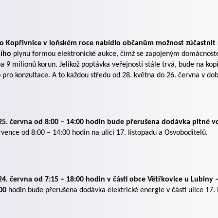
o Kopřivnice v loňském roce nabídlo občanům možnost zúčastnit 
ího
plynu formou elektronické aukce, čímž se zapojeným domácnost
a 9 milionů korun. Jelikož poptávka veřejnosti stále trvá, bude na kop
 pro konzultace. A to každou středu od 28. května do 26. června v do
25. června od 8:00 – 14:00 hodin bude přerušena dodávka pitné vo
rvence od 8:00 – 14:00 hodin na ulici 17. listopadu a Osvoboditelů.
4. června od 7:15 – 18:00 hodin v části obce Větřkovice u Lubiny 
:00
hodin bude přerušena dodávka elektrické energie v části ulice 17. 