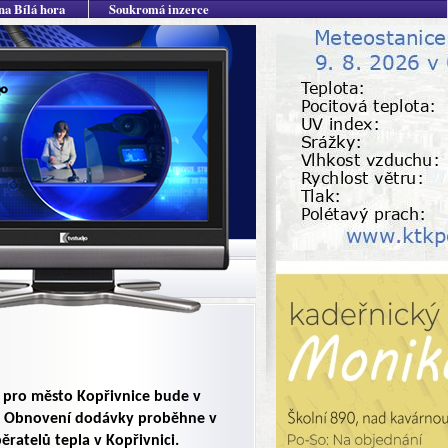
na Bílá hora
Soukromá inzerce
 pro město Kopřivnice bude v
y. Obnovení dodávky proběhne v
ratelů tepla v Kopřivnici.