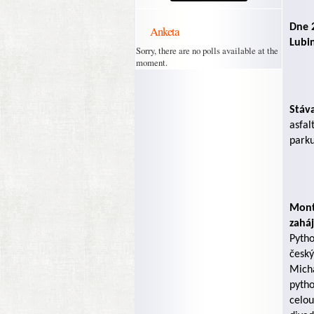
Dne 2
Anketa
Lubin
Sorry, there are no polls available at the
moment.
Stáva
asfal
parku
Mont
zahá
Pytho
český
Micha
pytho
celou