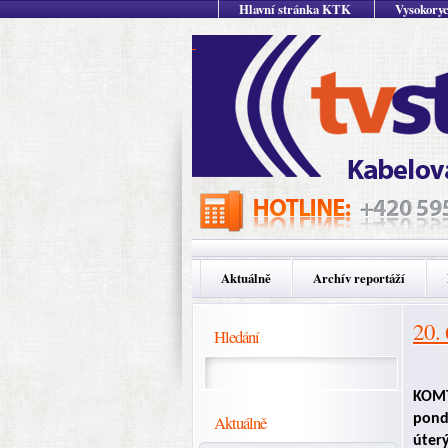
Hlavní stránka KTK
Vysokoryc
Aktuálně
Archív reportáží
20.
Hledání
KOMT
Aktuálně
pond
úter