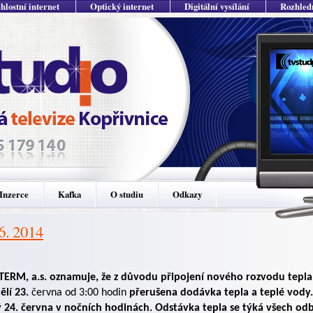
hlostní internet
Optický internet
Digitální vysílání
Rozhled
Inzerce
Kafka
O studiu
Odkazy
 6. 2014
ERM, a.s. oznamuje, že z důvodu připojení nového rozvodu tepla
ělí 23.
června od 3:00 hodin
přerušena dodávka tepla a teplé vod
ý
24. června v nočních hodinách. Odstávka tepla se týká všech odbě