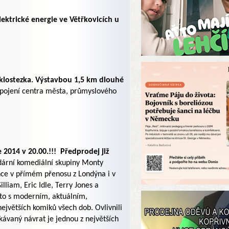
ektrické energie ve Větřkovicích u
yklostezka. Výstavbou 1,5 km dlouhé
opojení centra města, průmyslového
 2014 v 20.00.!!!
Předprodej již
ndární komediální skupiny Monty
nce v přímém přenosu z Londýna i v
liam, Eric Idle, Terry Jones a
a to s moderním, aktuálním,
jvětších komiků všech dob. Ovlivnili
ekávaný návrat je jednou z největších