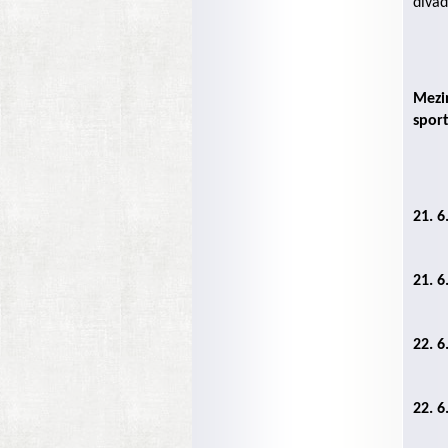
divad
Mezi
spor
21. 6
21. 6
22. 6
22. 