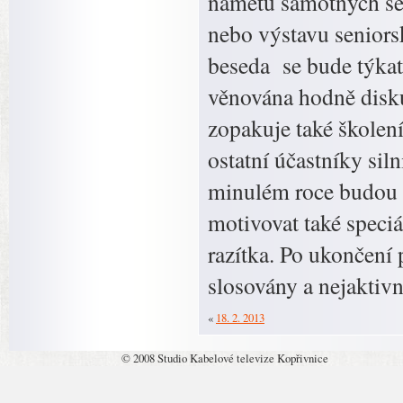
námětů samotných sen
nebo výstavu seniorsk
beseda se bude týkat
věnována hodně disk
zopakuje také školení 
ostatní účastníky sil
minulém roce budou s
motivovat také speciá
razítka. Po ukončení
slosovány a nejaktiv
«
18. 2. 2013
© 2008 Studio Kabelové televize Kopřivnice