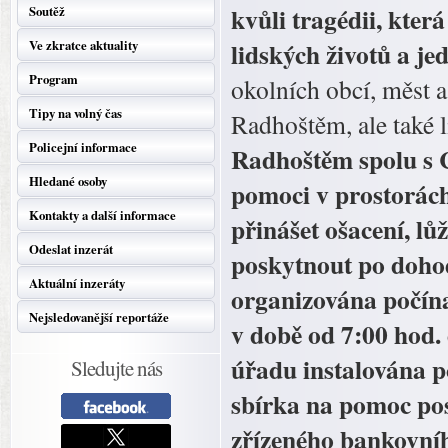
kvůli tragédii, kter
Soutěž
lidských životů a j
Ve zkratce aktuality
Program
okolních obcí, měst 
Tipy na volný čas
Radhoštěm, ale také l
Policejní informace
Radhoštěm spolu s C
Hledané osoby
pomoci v prostorách
Kontakty a další informace
přinášet ošacení, l
Odeslat inzerát
poskytnout po dohod
Aktuální inzeráty
organizována počína
Nejsledovanější reportáže
v době od 7:00 hod.
úřadu instalována p
Sledujte nás
sbírka na pomoc pos
zřízeného bankovníh