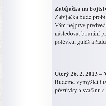
Zabíjačka na Fojtst
Zabíjačka bude probí
Vám nejprve předvede 
následovat bourání p
polévku, guláš a řad
Úterý 26. 2. 2013 –
Budeme vymýšlet i tvo
přezůvky a svačinu 