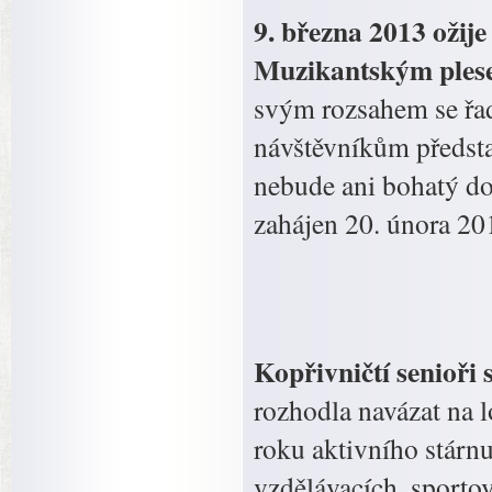
9. března 2013 ožij
Muzikantským ple
svým rozsahem se řad
návštěvníkům předsta
nebude ani bohatý d
zahájen 20. února 20
Kopřivničtí senioři 
rozhodla navázat na 
roku aktivního stárnut
vzdělávacích, sportov