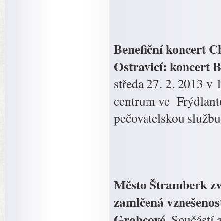
Benefiční koncert C
Ostravicí: koncert 
středa 27. 2. 2013 v
centrum ve Frýdlant
pečovatelskou službu
Město Štramberk zve
zamlčená vznešenost
Grobcové.
Součástí 