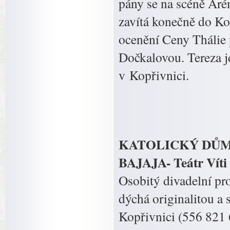
pány se na scéně Arény
zavítá konečně do Kop
ocenění Ceny Thálie 
Dočkalovou. Tereza j
v Kopřivnici.
KATOLICKÝ DŮM Kop
BAJAJA- Teátr Víti
Osobitý divadelní pro
dýchá originalitou a
Kopřivnici (556 821 