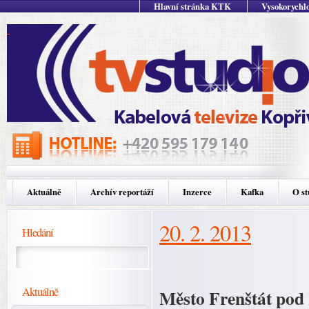
Hlavní stránka KTK
Vysokorychlo
Aktuálně
Archív reportáží
Inzerce
Kafka
O st
20. 2. 2013
Hledání
Aktuálně
Město Frenštát pod 