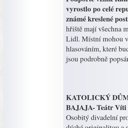
vyrostlo po celé rep
známé kreslené pos
hřiště mají všechna m
Lidl. Místní mohou v
hlasováním, které bu
jsou podrobně popsán
KATOLICKÝ DŮM Kop
BAJAJA- Teátr Víti
Osobitý divadelní pro
dýchá originalitou a