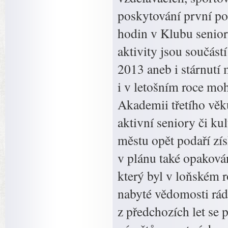
poskytování první po
hodin v Klubu senior
aktivity jsou součás
2013 aneb i stárnutí
i v letošním roce moh
Akademii třetího věk
aktivní seniory či k
městu opět podaří zí
v plánu také opaková
který byl v loňském r
nabyté vědomosti rád
z předchozích let se 