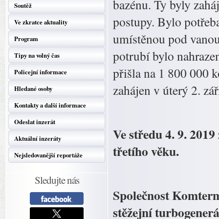
bazénu. Ty byly zahá
Soutěž
postupy. Bylo potřeb
Ve zkratce aktuality
umístěnou pod vanou,
Program
potrubí bylo nahraze
Tipy na volný čas
přišla na 1 800 000 
Policejní informace
zahájen v úterý 2. zář
Hledané osoby
Kontakty a další informace
Odeslat inzerát
Ve středu 4. 9. 201
Aktuální inzeráty
třetího věku.
Nejsledovanější reportáže
Sledujte nás
Společnost Komterm 
stěžejní turbogener