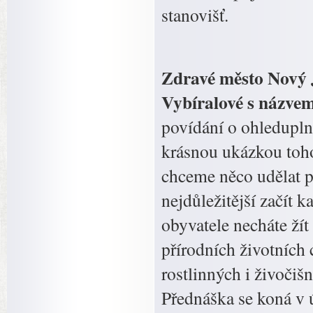
stanovišť.
Zdravé město Nový J
Vybíralové s názvem
povídání o ohleduplné
krásnou ukázkou toho
chceme něco udělat pr
nejdůležitější začít 
obyvatele necháte ží
přírodních životníc
rostlinných i živoči
Přednáška se koná v 