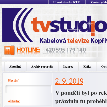
Hlavní stránka KTK
Vysokorychlo
Aktuálně
Archív reportáží
Inzerce
Kafka
O st
2. 9. 2019
Hledání
V pondělí byl po re
prázdnin tu proběhl
Aktuálně