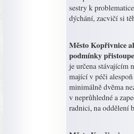
sestry k problematic
dýchání, zacvičí si t
Město Kopřivnice ak
podmínky přistoupen
je určena stávajícím
mající v péči alespoň
minimálně dvěma nezl
v neprůhledné a zapeč
radnici, na oddělení 