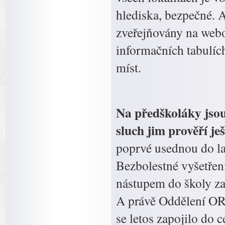
hlediska, bezpečné. 
zveřejňovány na web
informačních tabulíc
míst.
Na předškoláky jso
sluch jim prověří j
poprvé usednou do lav
Bezbolestné vyšetření
nástupem do školy za
A právě Oddělení OR
se letos zapojilo do 