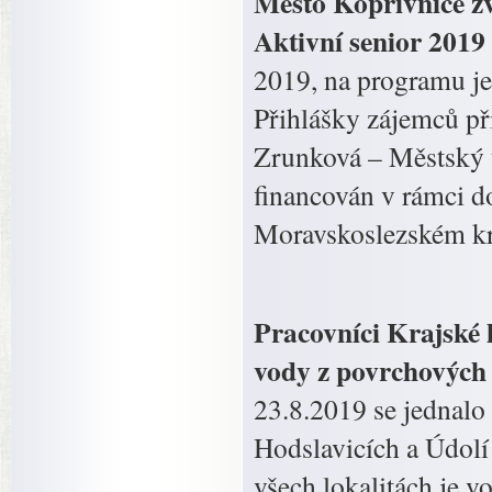
Město Kopřivnice zv
Aktivní senior 201
2019, na programu je
Přihlášky zájemců př
Zrunková – Městský ú
financován v rámci d
Moravskoslezském kra
Pracovníci Krajské 
vody z povrchových
23.8.2019 se jednalo
Hodslavicích a Údolí
všech lokalitách je v