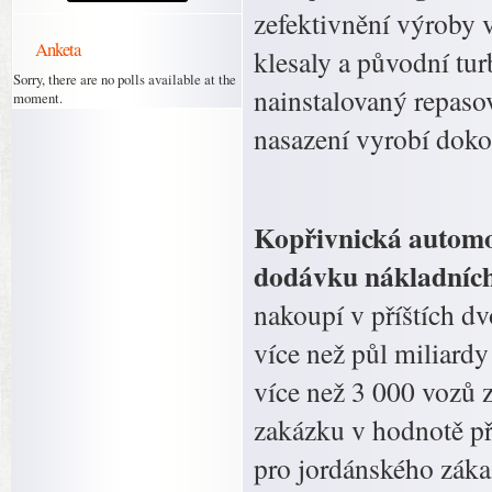
zefektivnění výroby 
Anketa
klesaly a původní tu
Sorry, there are no polls available at the
nainstalovaný repasov
moment.
nasazení vyrobí dokon
Kopřivnická automob
dodávku nákladních
nakoupí v příštích dv
více než půl miliard
více než 3 000 vozů 
zakázku v hodnotě př
pro jordánského zá