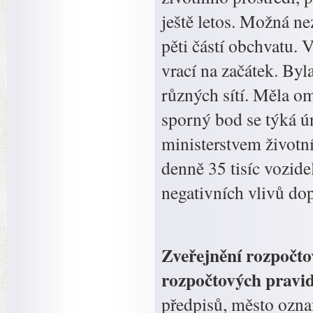
ještě letos. Možná ne
pěti částí obchvatu.
vrací na začátek. By
různých sítí. Měla o
sporný bod se týká 
ministerstvem životn
denně 35 tisíc vozid
negativních vlivů do
Zveřejnění rozpočto
rozpočtových pravi
předpisů, město ozna