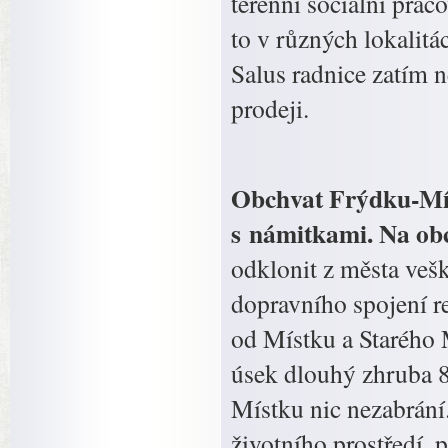
terénní sociální prac
to v různých lokalit
Salus radnice zatím n
prodeji.
Obchvat Frýdku-Mís
s námitkami. Na ob
odklonit z města vešk
dopravního spojení 
od Místku a Starého 
úsek dlouhý zhruba 8
Místku nic nezabrání
životního prostředí, p