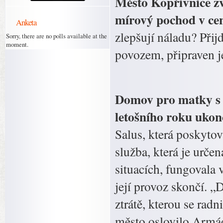
Město Kopřivnice zv
mírový pochod v cen
Anketa
zlepšují náladu? Při
Sorry, there are no polls available at the
moment.
povozem, připraven j
Domov pro matky s d
letošního roku ukon
Salus, která poskyto
služba, která je urč
situacích, fungovala 
její provoz skončí. 
ztrátě, kterou se radn
město oslovilo Armád