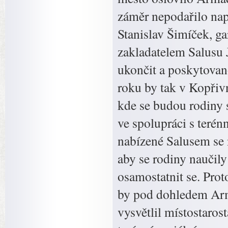
záměr nepodařilo nap
Stanislav Šimíček, ga
zakladatelem Salusu 
ukončit a poskytovan
roku by tak v Kopřivn
kde se budou rodiny s
ve spolupráci s terén
nabízené Salusem se 
aby se rodiny naučily
osamostatnit se. Prot
by pod dohledem Arm
vysvětlil místostaro