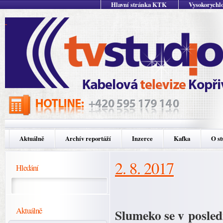
Hlavní stránka KTK
Vysokorychlo
Aktuálně
Archív reportáží
Inzerce
Kafka
O st
2. 8. 2017
Hledání
Aktuálně
Slumeko se v posled