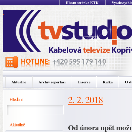
Hlavní stránka KTK
Vysokorychlo
Aktuálně
Archív reportáží
Inzerce
Kafka
O st
2. 2. 2018
Hledání
Aktuálně
Od února opět možn