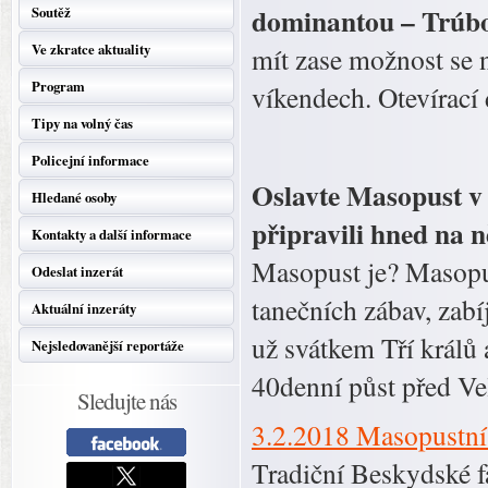
dominantou – Trúbou
Soutěž
Ve zkratce aktuality
mít zase možnost se 
Program
víkendech. Otevírací
Tipy na volný čas
Policejní informace
Oslavte Masopust v
Hledané osoby
připravili hned na n
Kontakty a další informace
Masopust je? Masopus
Odeslat inzerát
tanečních zábav, zabí
Aktuální inzeráty
už svátkem Tří králů 
Nejsledovanější reportáže
40denní půst před Ve
Sledujte nás
3.2.2018 Masopustní
Tradiční Beskydské f