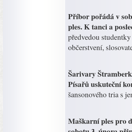
Příbor pořádá v sob
ples. K tanci a posl
předvedou studentky 
občerstvení, slosova
Šarivary Štramberk.
Písařů uskuteční ko
šansonového tria s j
Maškarní ples pro d
sobotu 3. února přip