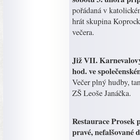
pořádaná v katolick
hrát skupina Koprock
večera.
Již VII. Karnevalový
hod. ve společenské
Večer plný hudby, ta
ZŠ Leoše Janáčka.
Restaurace Prosek p
pravé, nefalšované