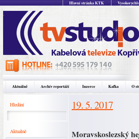
Hlavní stránka KTK
Vysokorychlo
Aktuálně
Archív reportáží
Inzerce
Kafka
O st
19. 5. 2017
Hledání
Aktuálně
Moravskoslezský he