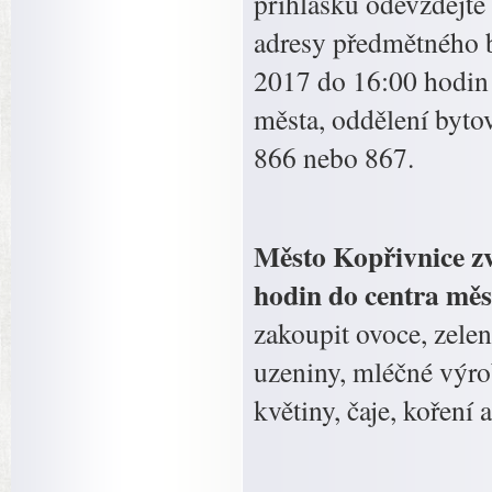
přihlášku odevzdejte
adresy předmětného b
2017 do 16:00 hodin
města, oddělení bytov
866 nebo 867.
Město Kopřivnice zv
hodin do centra měs
zakoupit ovoce, zelen
uzeniny, mléčné výrob
květiny, čaje, koření