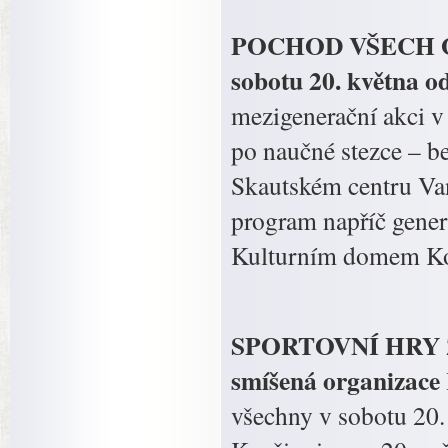
POCHOD VŠECH GEN
sobotu 20. května o
mezigenerační akci v
po naučné stezce – b
Skautském centru Van
program napříč gener
Kulturním domem Ko
SPORTOVNÍ HRY
smíšená organizace
všechny v sobotu 20.