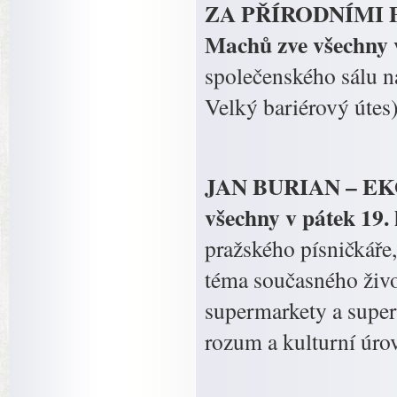
ZA PŘÍRODNÍMI 
Machů zve všechny v
společenského sálu n
Velký bariérový útes)
JAN BURIAN – EKO
všechny v pátek 19.
pražského písničkáře,
téma současného živ
supermarkety a supers
rozum a kulturní úro