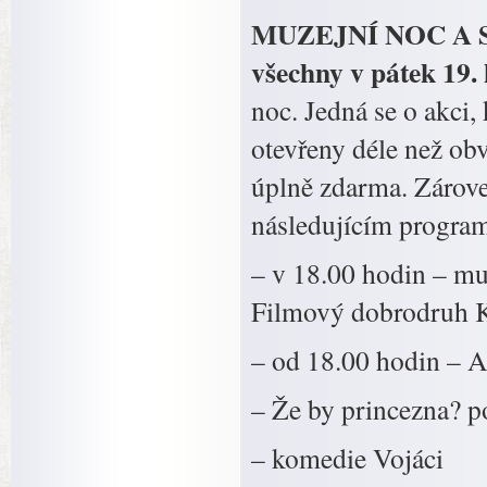
MUZEJNÍ NOC A SE
všechny v pátek 19.
noc. Jedná se o akci,
otevřeny déle než obv
úplně zdarma. Zároveň
následujícím progra
– v 18.00 hodin – m
Filmový dobrodruh 
– od 18.00 hodin – Am
– Že by princezna? p
– komedie Vojáci