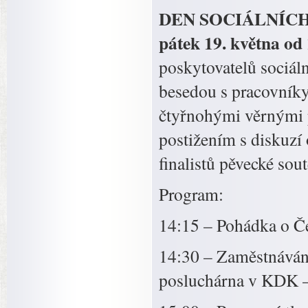
DEN SOCIÁLNÍCH S
pátek 19. května od
poskytovatelů sociáln
besedou s pracovníky 
čtyřnohými věrnými p
postižením s diskuzí
finalistů pěvecké sou
Program:
14:15 – Pohádka o Č
14:30 – Zaměstnáván
posluchárna v KDK – 