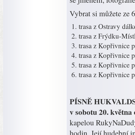
Vybrat si můžete ze 6
trasa z Ostravy dál
trasa z Frýdku-Míst
trasa z Kopřivnice
trasa z Kopřivnice
trasa z Kopřivnice 
trasa z Kopřivnice 
PÍSNĚ HUKVALDSK
v sobotu 20. května
kapelou RukyNaDudy, 
hodin. Její hudební 