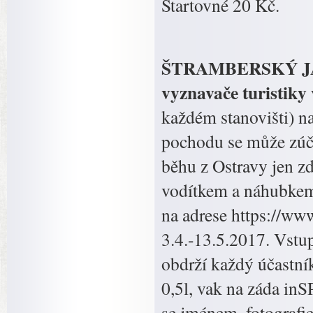
Startovné 20 Kč.
ŠTRAMBERSKÝ JASOŇ
vyznavače turistiky 
každém stanovišti) na
pochodu se může zúča
běhu z Ostravy jen zd
vodítkem a náhubkem.
na adrese https://ww
3.4.-13.5.2017. Vstup
obdrží každý účastní
0,5l, vak na záda inS
se jménem, fotografie