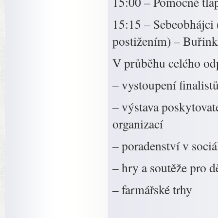
15:00 – Pomocné tla
15:15 – Sebeobhájci 
postižením) – Buřink
V průběhu celého od
– vystoupení finalis
– výstava poskytovate
organizací
– poradenství v sociá
– hry a soutěže pro d
– farmářské trhy