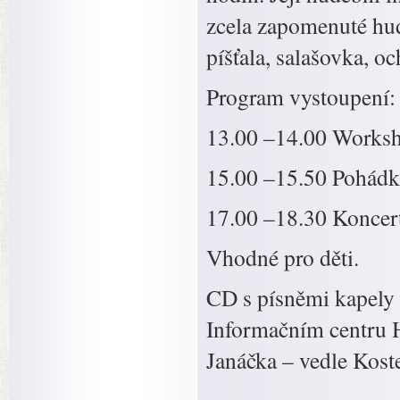
zcela zapomenuté hud
píšťala, salašovka, o
Program vystoupení:
13.00 –14.00 Worksho
15.00 –15.50 Pohádka
17.00 –18.30 Konce
Vhodné pro děti.
CD s písněmi kapely
Informačním centru
Janáčka – vedle Kost