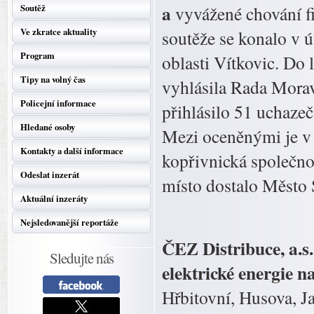
a
Soutěž
vyvážené chování fi
Ve zkratce aktuality
soutěže se konalo v 
Program
oblasti Vítkovic. Do
Tipy na volný čas
vyhlásila Rada Morav
Policejní informace
přihlásilo 51 uchazeč
Hledané osoby
Mezi oceněnými je v 
Kontakty a další informace
kopřivnická společnos
Odeslat inzerát
místo dostalo Město 
Aktuální inzeráty
Nejsledovanější reportáže
ČEZ Distribuce, a.s
Sledujte nás
elektrické energie n
Hřbitovní, Husova, J