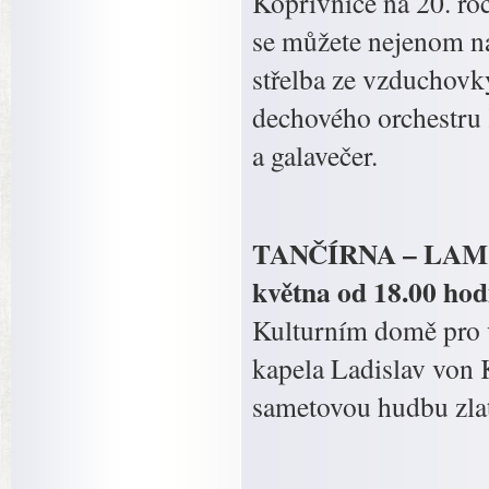
Kopřivnice na 20. roč
se můžete nejenom na
střelba ze vzduchovky
dechového orchestru 
a galavečer.
TANČÍRNA – LAM TR
května od 18.00 ho
Kulturním domě pro 
kapela Ladislav von
sametovou hudbu zlaté 