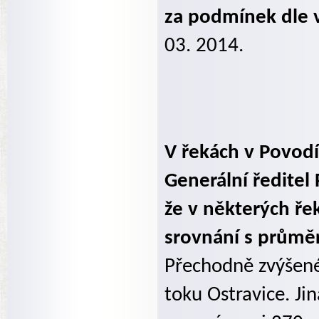
za podmínek dle 
03. 2014.
V řekách v Povod
Generální ředitel
že v některých ře
srovnání s prům
Přechodně zvýšené 
toku Ostravice. Ji