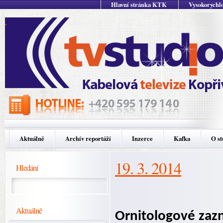
Hlavní stránka KTK
Vysokorychlo
Aktuálně
Archív reportáží
Inzerce
Kafka
O st
19. 3. 2014
Hledání
Aktuálně
Ornitologové zazn