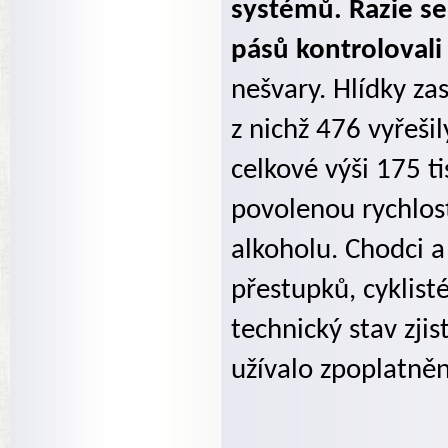
systémů. Razie se 
pásů kontrolovali 
nešvary. Hlídky zas
z nichž 476 vyřeši
celkové výši 175 t
povolenou rychlost
alkoholu. Chodci a
přestupků, cyklist
technický stav zjis
užívalo zpoplatněn