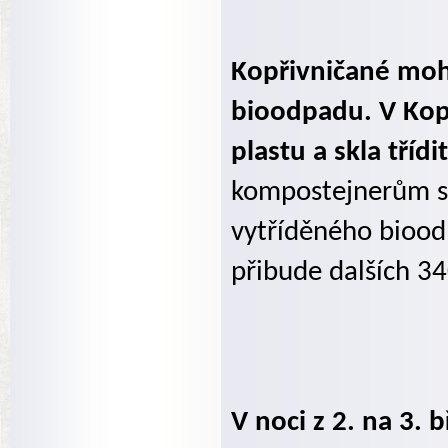
Kopřivničané moh
bioodpadu. V Kopř
plastu a skla tříd
kompostejnerům se 
vytříděného biood
přibude dalších 34
V noci z 2. na 3.