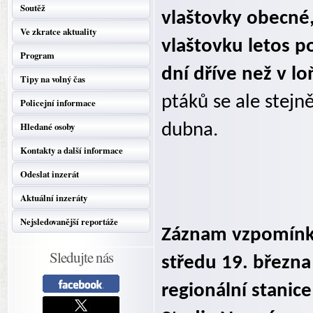
Soutěž
vlaštovky obecné,
Ve zkratce aktuality
vlaštovku letos p
Program
dní dříve než v l
Tipy na volný čas
ptáků se ale stejn
Policejní informace
Hledané osoby
dubna.
Kontakty a další informace
Odeslat inzerát
Aktuální inzeráty
Nejsledovanější reportáže
Záznam vzpomínko
Sledujte nás
středu 19. března
regionální stanic