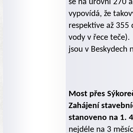
se na úrovni 270 až
vypovídá, že tako
respektive až 355 
vody v řece teče).
jsou v Beskydech 
Most přes Sýkoreč
Zahájení stavební
stanoveno na 1. 
nejdéle na 3 měsí