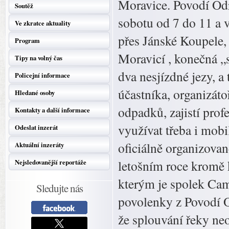
Moravice. Povodí Od
Soutěž
sobotu od 7 do 11 a 
Ve zkratce aktuality
přes Jánské Koupele,
Program
Moravicí , konečná „s
Tipy na volný čas
dva nesjízdné jezy, a
Policejní informace
účastníka, organizát
Hledané osoby
odpadků, zajistí prof
Kontakty a další informace
využívat třeba i mobi
Odeslat inzerát
oficiálně organizova
Aktuální inzeráty
letošním roce kromě k
Nejsledovanější reportáže
kterým je spolek Cam
Sledujte nás
povolenky z Povodí Od
že splouvání řeky neo