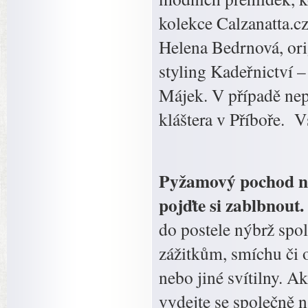
kolekce Calzanatta.c
Helena Bedrnová, ori
styling Kadeřnictví 
Májek. V případě nepř
kláštera v Příboře. 
Pyžamový pochod na
pojďte si zablbnout.
do postele nýbrž spolu
zážitkům, smíchu či 
nebo jiné svítilny. A
vydejte se společně 