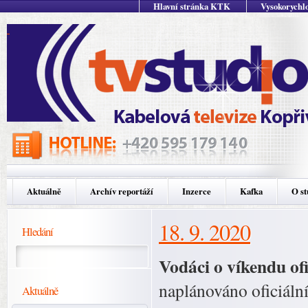
Hlavní stránka KTK
Vysokorychlo
Aktuálně
Archív reportáží
Inzerce
Kafka
O st
18. 9. 2020
Hledání
Vodáci o víkendu of
naplánováno oficiální
Aktuálně