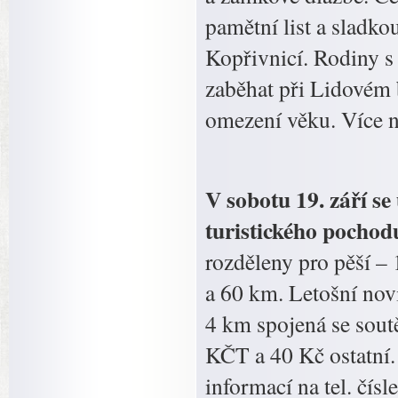
pamětní list a sladk
Kopřivnicí. Rodiny s
zaběhat při Lidovém b
omezení věku. Více 
V sobotu 19. září s
turistického pocho
rozděleny pro pěší –
a 60 km. Letošní novi
4 km spojená se sout
KČT a 40 Kč ostatní. 
informací na tel. čís