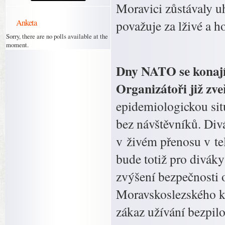
Moravici zůstávaly u
Anketa
považuje za lživé a h
Sorry, there are no polls available at the
moment.
Dny NATO se konají 
Organizátoři již zve
epidemiologickou sit
bez návštěvníků. Div
v živém přenosu v tel
bude totiž pro diváky 
zvýšení bezpečnosti
Moravskoslezského kraj
zákaz užívání bezpil