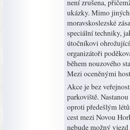
není zrušena, přičem
ukázky. Mimo jiných s
moravskoslezské zása
speciální techniky, ja
útočníkovi ohrožujíc
organizátoři poděková
během nouzového stav
Mezi oceněnými hosty
Akce je bez veřejnost
parkoviště. Nastanou 
oproti předešlým lét
cest mezi Novou Hor
nebude možný vjezd d