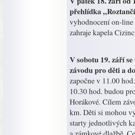
V pátek 18. září od
přehlídka „Roztanč
vyhodnocení on-line 
zahraje kapela Cizinc
V sobotu 19. září se
závodu pro děti a d
započne v 11.00 hod
10.30 hod. budou pro
Horákové. Cílem záv
km. Děti si mohou v
starty jednotlivých k
a zámkové dlažbě. Cen