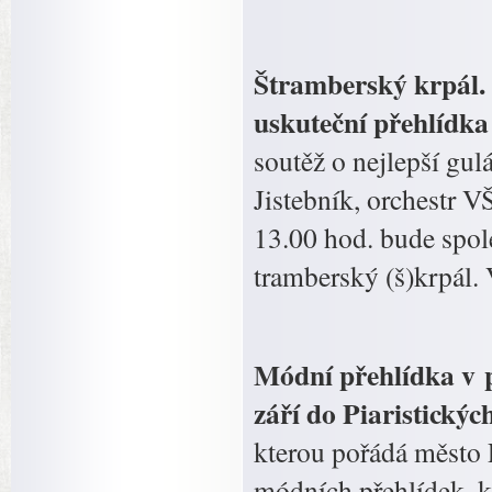
Štramberský krpál. 
uskuteční přehlídka
soutěž o nejlepší gu
Jistebník, orchestr V
13.00 hod. bude spol
tramberský (š)krpál.
Módní přehlídka v p
září do Piaristickýc
kterou pořádá město 
módních přehlídek, ko