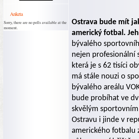
Anketa
Ostrava bude mít ja
Sorry, there are no polls available at the
moment.
americký fotbal. Jeh
bývalého sportovníh
nejen profesionální 
která je s 62 tisíci 
má stále nouzi o spo
bývalého areálu VOK
bude probíhat ve dv
skvělým sportovním 
Ostravu i jinde v rep
amerického fotbalu z