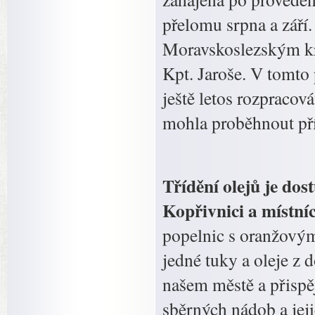
přelomu srpna a září.
Moravskoslezským kr
Kpt. Jaroše. V tomto
ještě letos rozpracov
mohla proběhn
Třídění olejů je dos
Kopřivnici a místní
popelnic s oranžovým
jedné tuky a oleje z 
našem městě a přispěj
sběrných nádob a jeji