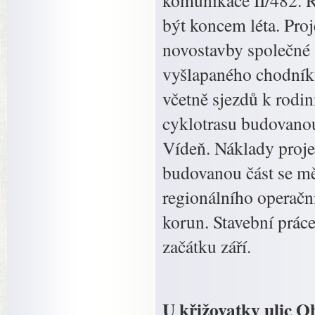
komunikace II/482. R
být koncem léta. Pro
novostavby společné 
vyšlapaného chodníku
včetně sjezdů k rod
cyklotrasu budovano
Vídeň. Náklady proje
budovanou část se mě
regionálního operačn
korun. Stavební prác
začátku září.
U křižovatky ulic O