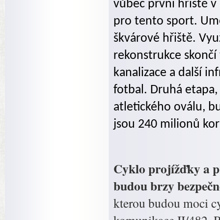
vůbec první hřiště 
pro tento sport. Um
škvárové hřiště. Vyu
rekonstrukce skončí 
kanalizace a další i
fotbal. Druhá etapa,
atletického oválu, 
jsou 240 milionů ko
Cyklo projížďky a p
budou brzy bezpečně
kterou budou moci cy