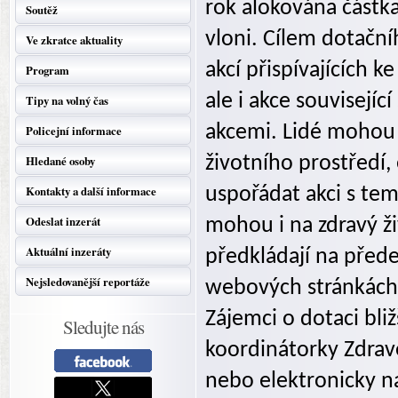
rok alokována částka 
Soutěž
vloni. Cílem dotačn
Ve zkratce aktuality
akcí přispívajících k
Program
ale i akce souvisej
Tipy na volný čas
akcemi. Lidé mohou 
Policejní informace
Hledané osoby
životního prostředí
Kontakty a další informace
uspořádat akci s te
Odeslat inzerát
mohou i na zdravý živ
Aktuální inzeráty
předkládají na před
Nejsledovanější reportáže
webových stránkách 
Zájemci o dotaci bli
Sledujte nás
koordinátorky Zdrav
nebo elektronicky n