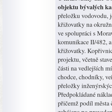
objektu bývalých kas
přeložku vodovodu, je
křižovatky na okružní
ve spolupráci s Mora
komunikace II/482, a
křižovatky. Kopřivnic
projektu, včetně stav
části na vedlejších 
chodce, chodníky, veř
přeložky inženýrských
Předpokládané náklad
přičemž podíl města 
zahájena po provede