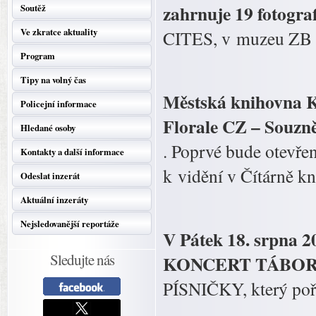
zahrnuje 19 fotogra
Soutěž
Ve zkratce aktuality
CITES, v muzeu ZB o
Program
Tipy na volný čas
Městská knihovna Ko
Policejní informace
Florale CZ – Souzněn
Hledané osoby
. Poprvé bude otevře
Kontakty a další informace
k vidění v Čítárně kn
Odeslat inzerát
Aktuální inzeráty
Nejsledovanější reportáže
V Pátek 18. srpna 2
Sledujte nás
KONCERT TÁBOR
PÍSNIČKY, který p