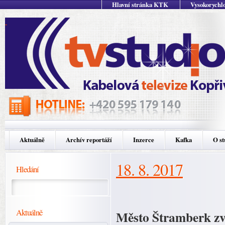
Hlavní stránka KTK
Vysokorychlo
Aktuálně
Archív reportáží
Inzerce
Kafka
O st
18. 8. 2017
Hledání
Aktuálně
Město Štramberk zve