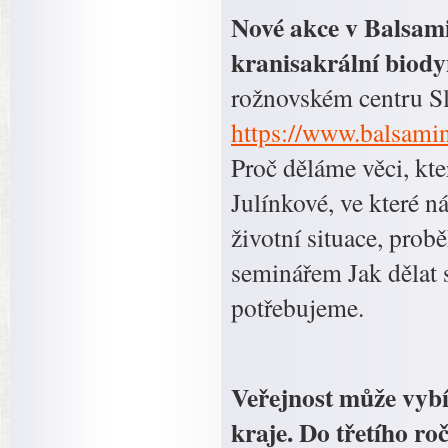
Nové akce v Balsami
kranisakrální biodyn
rožnovském centru Slu
https://www.balsamin
Proč děláme věci, kt
Julínkové, ve které n
životní situace, prob
seminářem Jak dělat 
potřebujeme.
Veřejnost může vybí
kraje. Do třetího r