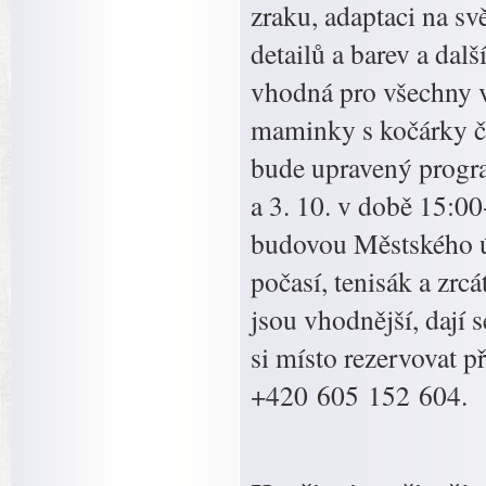
zraku, adaptaci na sv
detailů a barev a dal
vhodná pro všechny vě
maminky s kočárky či
bude upravený progra
a 3. 10. v době 15:0
budovou Městského ú
počasí, tenisák a zrc
jsou vhodnější, dají 
si místo rezervovat p
+420 605 152 604.