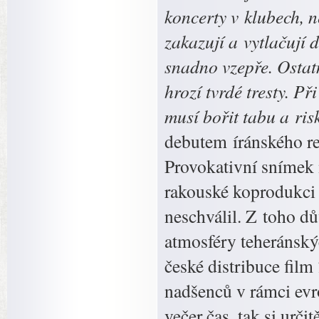
koncerty v klubech, n
zakazují a vytlačují
snadno vzepře. Ostatn
hrozí tvrdé tresty. P
musí bořit tabu a ris
debutem íránského re
Provokativní snímek 
rakouské koprodukci 
neschválil. Z toho dů
atmosféry teheránský
české distribuce film
nadšenců v rámci ev
večer čas, tak si urč