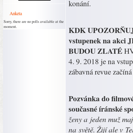
konání.
Anketa
Sorry, there are no polls available at the
moment.
KDK UPOZORŇUJ
vstupenek na akc
BUDOU ZLATÉ
HV
4. 9. 2018 je na vst
zábavná revue začíná 
Pozvánka do filmov
současné íránské 
ženy a jeden muž mají
na světě. Žijí ale v 