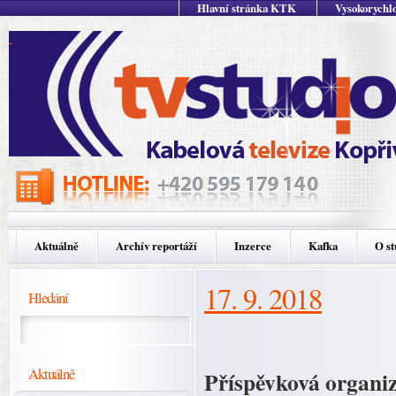
Hlavní stránka KTK
Vysokorychlo
Aktuálně
Archív reportáží
Inzerce
Kafka
O st
17. 9. 2018
Hledání
Aktuálně
Příspěvková organiz