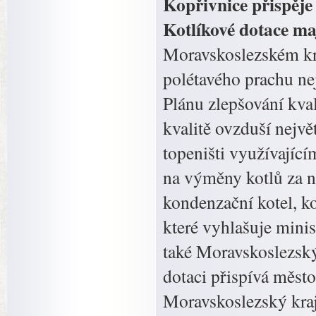
Kopřivnice přispěje
Kotlíkové dotace maj
Moravskoslezském kra
polétavého prachu nej
Plánu zlepšování kva
kvalitě ovzduší nejvě
topeništi využívající
na výměny kotlů za 
kondenzační kotel, k
které vyhlašuje minis
také Moravskoslezsk
dotaci přispívá město
Moravskoslezský kraj