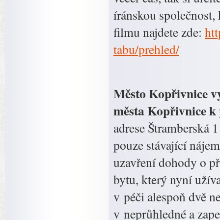
íránskou společnost, 
filmu najdete zde:
ht
tabu/prehled/
Město Kopřivnice v
města Kopřivnice k
adrese Štramberská 1
pouze stávající náje
uzavření dohody o př
bytu, který nyní užív
v péči alespoň dvě ne
v neprůhledné a zap