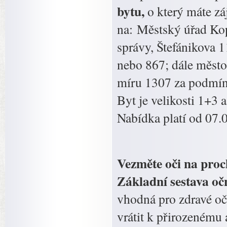
bytu,
o který máte z
na: Městský úřad Kop
správy, Štefánikova 1
nebo 867; dále město
míru 1307 za podmínk
Byt je velikosti 1+3 
Nabídka platí od 07.
Vezměte oči na proc
Základní sestava oč
vhodná pro zdravé oč
vrátit k přirozenému 